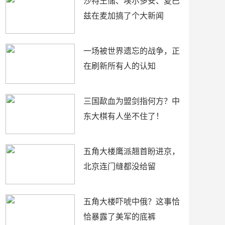
沙特王储、埃尔多安、夏巴
兹在麦加搞了个大新闻
一场被世界遗忘的战争，正
在刷新所有人的认知
三国歃血为盟剑指何方？中
东大棋有人坐不住了！
五角大楼鹰派翘首盼进京，
北京连门缝都没给留
五角大楼吓唬中俄？这事恰
恰暴露了美军的底裤