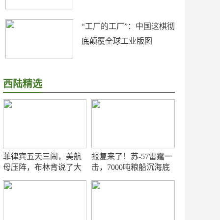
“工厂的工厂”：中国这棋彻
底颠覆全球工业版图
西陆精选
菲律宾五天三闹，美航
报复来了！苏-57雷霆一
母压阵，布林肯说了大
击，7000吨粮船沉海底
实话