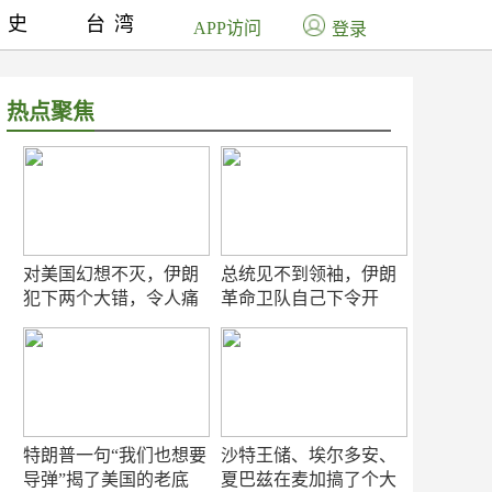
历史
台湾
APP访问
登录
热点聚焦
对美国幻想不灭，伊朗
总统见不到领袖，伊朗
犯下两个大错，令人痛
革命卫队自己下令开
心！
打？
特朗普一句“我们也想要
沙特王储、埃尔多安、
导弹”揭了美国的老底
夏巴兹在麦加搞了个大