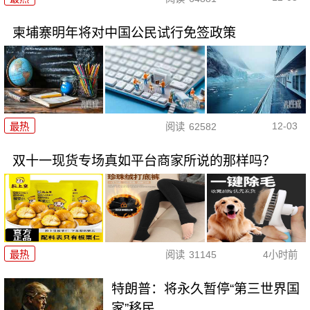
柬埔寨明年将对中国公民试行免签政策
12-03
最热
阅读
62582
双十一现货专场真如平台商家所说的那样吗？
最热
阅读
31145
4小时前
特朗普：将永久暂停“第三世界国
家”移民