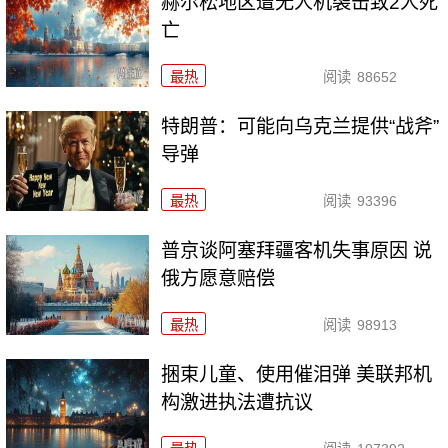
赫尔松地区遭无人机袭击致2人死
亡
最热
阅读
88652
特朗普：可能向乌克兰提供“战斧”
导弹
最热
阅读
93396
普京谈阿塞拜疆客机失事原因 说
俄方愿意赔偿
最热
阅读
98913
捆束儿童、使用催泪弹 美联邦机
构激进执法遭抗议