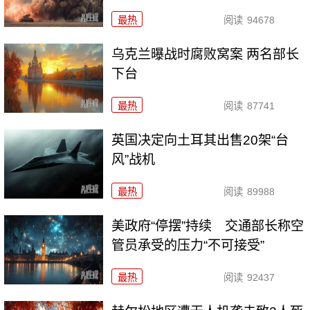
最热
阅读
94678
乌克兰曝战时腐败窝案 两名部长
下台
最热
阅读
87741
英国决定向土耳其出售20架“台
风”战机
最热
阅读
89988
美政府“停摆”持续 交通部长称空
管员承受的压力“不可接受”
最热
阅读
92437