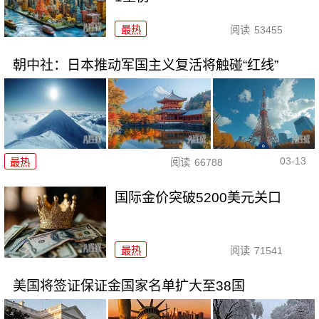
最热
阅读
53455
朝中社：日本推动军国主义复活将触碰“红线”
03-13
最热
阅读
66788
国际金价突破5200美元关口
最热
阅读
71541
美国将签证保证金国家名单扩大至38国