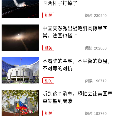
国两杆子打掉了
相关
阅读
230940
中国突然秀出战略肌肉惊呆四
常，法国也慌了
相关
阅读
202880
不着陆的金融，不平衡的贸易，
不对等的对抗
相关
阅读
196712
听到这个消息，恐怕会让美国严
重失望到崩溃
相关
阅读
193760