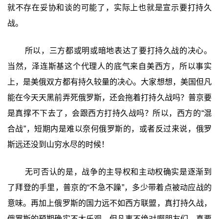
就不存在妥协和谈的可能了，实际上也就是宣示要打持久
战。
所以，三方都或明或暗地表达了要打持久战的决心。
当然，泽连斯基这个代理人的底气来自美西方，所以事实
上，是美俄双方都有持久较量的决心。大家想想，美国但凡
能在今天天黑前弄死俄罗斯，还会拖着打持久战吗？普京要
是真撑不下去了，会跟西方打持久战吗？所以，西方的“混
合战”，短期内是难以奈何俄罗斯的，或者反过来说，俄罗
斯远还没到山穷水尽的时候！
无可否认的是，战争的主导权和主动权确实是逐渐到
了拜登的手里，普京的“不急不躁”，多少带着点被动应战的
意味。再加上俄罗斯的国力远不如西方联盟，真打持久战，
俄罗斯的预期确实不太乐观。但凡事不绝对啊朋友们，真要