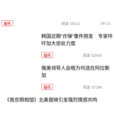
08-13
最热
阅读
66513
韩国近期“诈弹”事件频发 专家呼
吁加大惩处力度
最热
阅读
62645
俄美领导人会晤为何选在阿拉斯
加
最热
阅读
67296
《南京照相馆》北美首映引发强烈情感共鸣