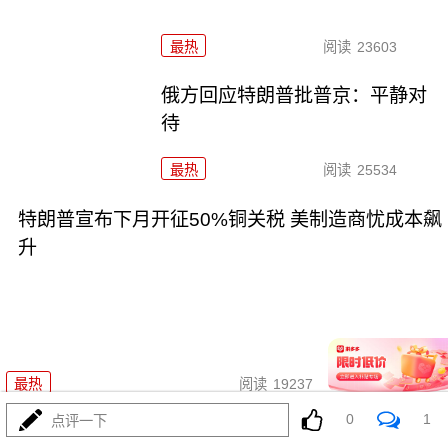
最热
阅读
23603
俄方回应特朗普批普京：平静对
待
最热
阅读
25534
特朗普宣布下月开征50%铜关税 美制造商忧成本飙
升
07-10
最热
阅读
19237
0
1
点评一下
欧盟气候监测机构：全球经历了