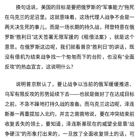
换句话说，美国的目标是要把俄罗斯的“军事能力”拖死
在乌克兰的泥沼里。这就意味着，这场代理人战争不会是一
两天决生死的事儿，而是一场长期的持久战，拜登特意在俄
罗斯“胜利日”这天签署无限军援的《租借法案》，就是这个
意思。在俄罗斯这边呢，我们就看普京“胜利日”的讲话，既
没有借机为结束战争找一个匆匆而下的台阶，也没有“全面
反攻”的热血宣言，这说明什么？
说明普京默认了，要让战争以当前的俄军缓缓推进、
乌军有限反攻的形势延续下去——也就是做好了在达成目标
之前，不急不躁地打持久战的准备。而乌克兰这边呢，泽连
斯基一再重提加入北约，并言之凿凿地说，要在冲突结束前
收复丢失的领土，要知道，泽连斯基现在的威望全是靠“战
争硬汉”的形象打出来的，一旦放了全面收复领土的话，可