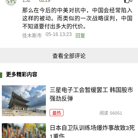
152****6219
0
那么在今后的中美对抗中，中国会经常陷入
这样的被动。而类似的一次战略误判，中国
不知道要付出多大的代价。
05-16 13:23
佳木斯市
回复
查看全部评论
更多精彩内容
三星电子工会暂缓罢工 韩国股市
强劲反弹
最热
阅读
56051
日本自卫队训练场爆炸事故致3死
1重伤