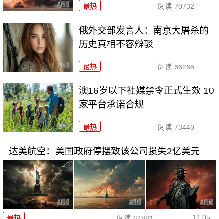
最热
阅读
70732
俄外交部发言人：南京大屠杀的
历史真相不容辩驳
最热
阅读
66268
澳16岁以下社媒禁令正式生效 10
家平台承诺合规
最热
阅读
73440
达美航空：美国政府停摆致该公司损失2亿美元
12-05
最热
阅读
64881