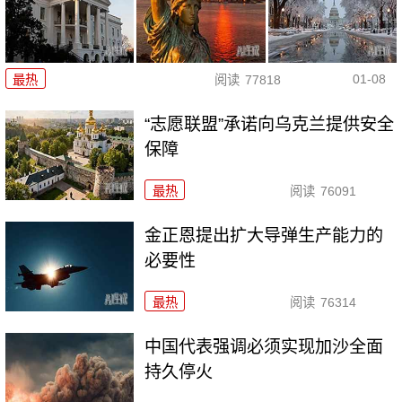
01-08
最热
阅读
77818
“志愿联盟”承诺向乌克兰提供安全
保障
最热
阅读
76091
金正恩提出扩大导弹生产能力的
必要性
最热
阅读
76314
中国代表强调必须实现加沙全面
持久停火