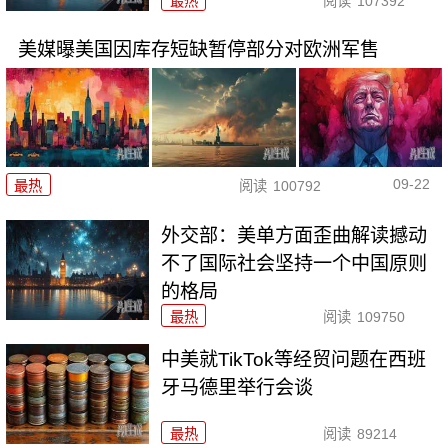
最热
阅读
107392
美媒曝美国因库存短缺暂停部分对欧洲军售
09-22
最热
阅读
100792
外交部：美单方面歪曲解读撼动
不了国际社会坚持一个中国原则
的格局
最热
阅读
109750
中美就TikTok等经贸问题在西班
牙马德里举行会谈
最热
阅读
89214