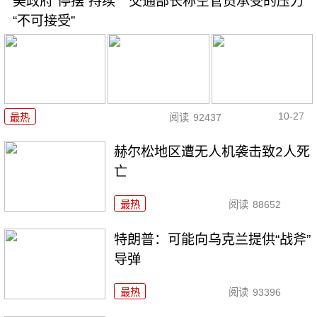
美政府“停摆”持续 交通部长称空管员承受的压力
“不可接受”
10-27
最热
阅读
92437
赫尔松地区遭无人机袭击致2人死
亡
最热
阅读
88652
特朗普：可能向乌克兰提供“战斧”
导弹
最热
阅读
93396