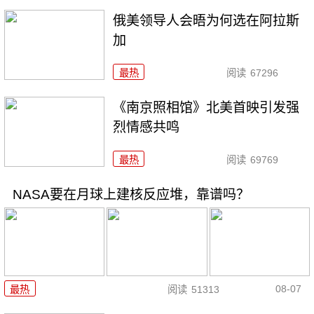
俄美领导人会晤为何选在阿拉斯
加
最热
阅读
67296
《南京照相馆》北美首映引发强
烈情感共鸣
最热
阅读
69769
NASA要在月球上建核反应堆，靠谱吗？
08-07
最热
阅读
51313