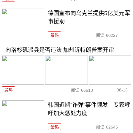
德国宣布向乌克兰提供5亿美元军
事援助
最热
阅读
60227
向洛杉矶派兵是否违法 加州诉特朗普案开审
08-13
最热
阅读
66513
韩国近期“诈弹”事件频发 专家呼
吁加大惩处力度
最热
阅读
62645