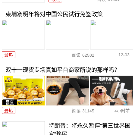
柬埔寨明年将对中国公民试行免签政策
12-03
最热
阅读
62582
双十一现货专场真如平台商家所说的那样吗？
最热
阅读
31145
4小时前
特朗普：将永久暂停“第三世界国
家”移民