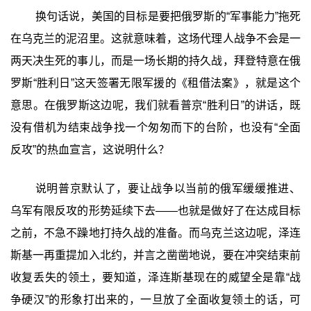
换句话说，美国的目标是要把俄罗斯的“军事能力”拖死
在乌克兰的泥沼里。这就意味着，这场代理人战争不会是一
两天决生死的事儿，而是一场长期的持久战，拜登特意在俄
罗斯“胜利日”这天签署无限军援的《租借法案》，就是这个
意思。在俄罗斯这边呢，我们就看普京“胜利日”的讲话，既
没有借机为结束战争找一个匆匆而下的台阶，也没有“全面
反攻”的热血宣言，这说明什么？
说明普京默认了，要让战争以当前的俄军缓缓推进、
乌军有限反攻的形势延续下去——也就是做好了在达成目标
之前，不急不躁地打持久战的准备。而乌克兰这边呢，泽连
斯基一再重提加入北约，并言之凿凿地说，要在冲突结束前
收复丢失的领土，要知道，泽连斯基现在的威望全是靠“战
争硬汉”的形象打出来的，一旦放了全面收复领土的话，可