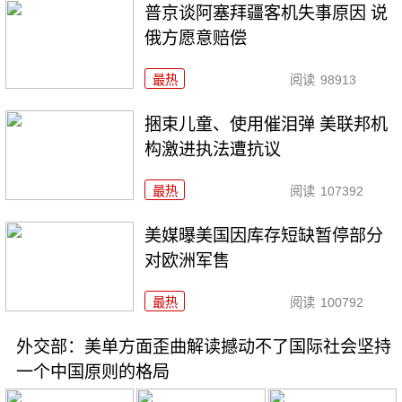
普京谈阿塞拜疆客机失事原因 说
俄方愿意赔偿
最热
阅读
98913
捆束儿童、使用催泪弹 美联邦机
构激进执法遭抗议
最热
阅读
107392
美媒曝美国因库存短缺暂停部分
对欧洲军售
最热
阅读
100792
外交部：美单方面歪曲解读撼动不了国际社会坚持
一个中国原则的格局