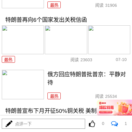
最热
阅读
31906
特朗普再向6个国家发出关税信函
07-10
最热
阅读
23603
俄方回应特朗普批普京：平静对
待
最热
阅读
25534
特朗普宣布下月开征50%铜关税 美制造商忧成本飙
升
0
1
点评一下