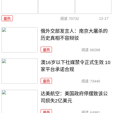
12-17
最热
阅读
70732
俄外交部发言人：南京大屠杀的
历史真相不容辩驳
最热
阅读
66268
澳16岁以下社媒禁令正式生效 10
家平台承诺合规
最热
阅读
73440
达美航空：美国政府停摆致该公
司损失2亿美元
最热
阅读
64881