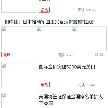
最热
阅读
53455
朝中社：日本推动军国主义复活将触碰“红线”
03-13
最热
阅读
66788
国际金价突破5200美元关口
最热
阅读
71541
美国将签证保证金国家名单扩大
至38国