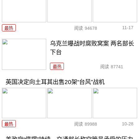
11-17
最热
阅读
94678
乌克兰曝战时腐败窝案 两名部长
下台
最热
阅读
87741
英国决定向土耳其出售20架“台风”战机
10-28
最热
阅读
89988