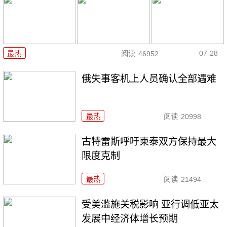
07-28
最热
阅读
46952
俄失事客机上人员确认全部遇难
最热
阅读
20998
古特雷斯呼吁柬泰双方保持最大
限度克制
最热
阅读
21494
受美滥施关税影响 亚行调低亚太
发展中经济体增长预期