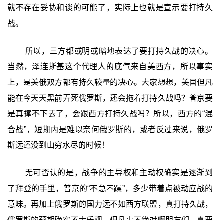
就不存在妥协和谈的可能了，实际上也就是宣示要打持久
战。
所以，三方都或明或暗地表达了要打持久战的决心。
当然，泽连斯基这个代理人的底气来自美西方，所以事实
上，是美俄双方都有持久较量的决心。大家想想，美国但凡
能在今天天黑前弄死俄罗斯，还会拖着打持久战吗？普京要
是真撑不下去了，会跟西方打持久战吗？所以，西方的“混
合战”，短期内是难以奈何俄罗斯的，或者反过来说，俄罗
斯远还没到山穷水尽的时候！
无可否认的是，战争的主导权和主动权确实是逐渐到
了拜登的手里，普京的“不急不躁”，多少带着点被动应战的
意味。再加上俄罗斯的国力远不如西方联盟，真打持久战，
俄罗斯的预期确实不太乐观。但凡事不绝对啊朋友们，真要