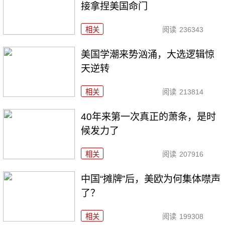
接拿捏美国命门
相关
阅读
236343
美国学潮来势汹涌，大选逻辑惊
天逆转
相关
阅读
213814
40年来第一次真正的萧条，是时
候发力了
相关
阅读
207916
中国“摊牌”后，美欧为何集体噤声
了？
相关
阅读
199308