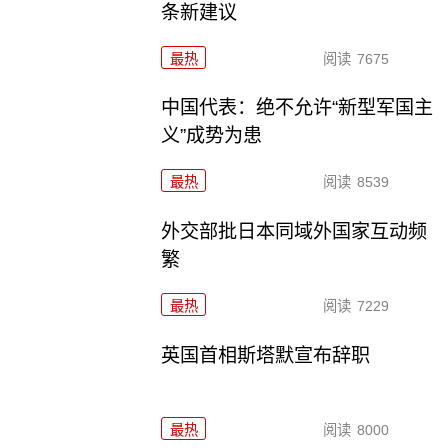
条新建议
最热
阅读
7675
中国代表：绝不允许“新型军国主
义”成势为患
最热
阅读
8539
外交部批日本同域外国家互动频
繁
最热
阅读
7229
英国首相斯塔默宣布辞职
最热
阅读
8000