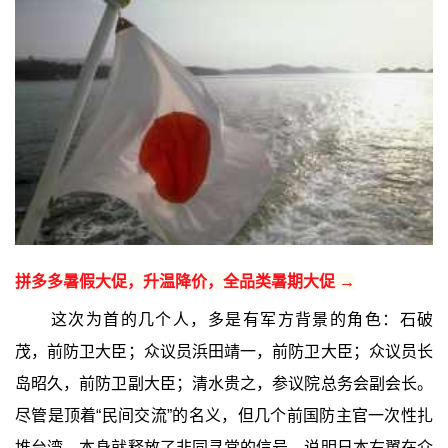
拼多多暑假大促，升温降价，全品类暑期大促 →
这次为首的几个人，多是有军方背景的角色：石破
茂，前防卫大臣；众议员浜田靖一，前防卫大臣；众议员长
岛昭久，前防卫副大臣；清水贵之，参议院总务会副会长。
尽管是顶着“民间交流”的名义，但几个前国防主官一次性扎
堆台湾，本身就释放了非同寻常的信号，说明日本右翼在介