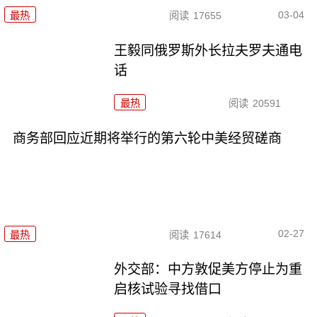
03-04
最热
阅读
17655
王毅同俄罗斯外长拉夫罗夫通电
话
最热
阅读
20591
商务部回应近期将举行的第六轮中美经贸磋商
02-27
最热
阅读
17614
外交部：中方敦促美方停止为重
启核试验寻找借口