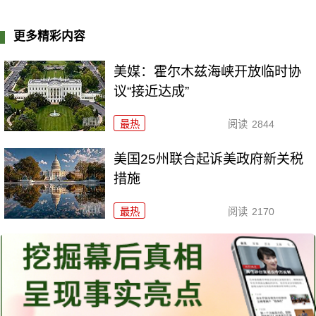
更多精彩内容
美媒：霍尔木兹海峡开放临时协
议“接近达成”
最热
阅读
2844
美国25州联合起诉美政府新关税
措施
最热
阅读
2170