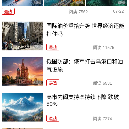
07-22
最热
阅读
7562
国际油价重拾升势 世界经济还能
扛住吗
最热
阅读
11575
俄国防部：俄军打击乌港口和油
气设施
最热
阅读
5531
高市内阁支持率持续下降 跌破
50%
最热
阅读
7274