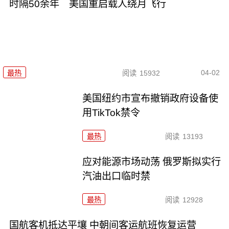
时隔50余年 美国重启载人绕月飞行
04-02
最热
阅读
15932
美国纽约市宣布撤销政府设备使
用TikTok禁令
最热
阅读
13193
应对能源市场动荡 俄罗斯拟实行
汽油出口临时禁
最热
阅读
12928
国航客机抵达平壤 中朝间客运航班恢复运营