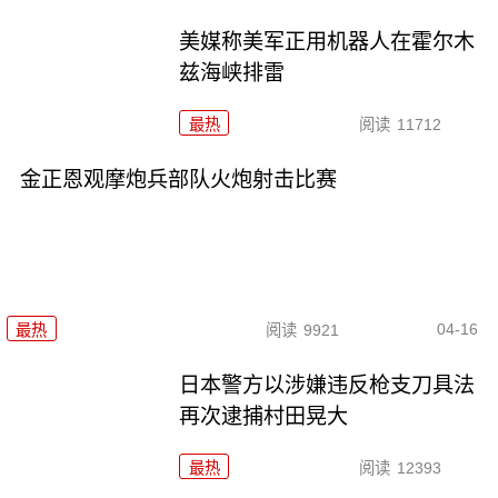
美媒称美军正用机器人在霍尔木
兹海峡排雷
最热
阅读
11712
金正恩观摩炮兵部队火炮射击比赛
04-16
最热
阅读
9921
日本警方以涉嫌违反枪支刀具法
再次逮捕村田晃大
最热
阅读
12393