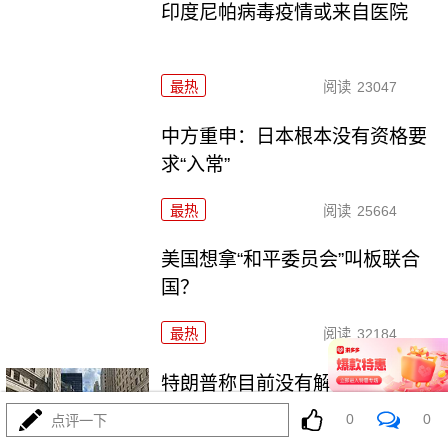
印度尼帕病毒疫情或来自医院
最热
阅读
23047
中方重申：日本根本没有资格要
求“入常”
最热
阅读
25664
美国想拿“和平委员会”叫板联合
国？
最热
阅读
32184
特朗普称目前没有解除鲍威尔职
务的计划
0
0
点评一下