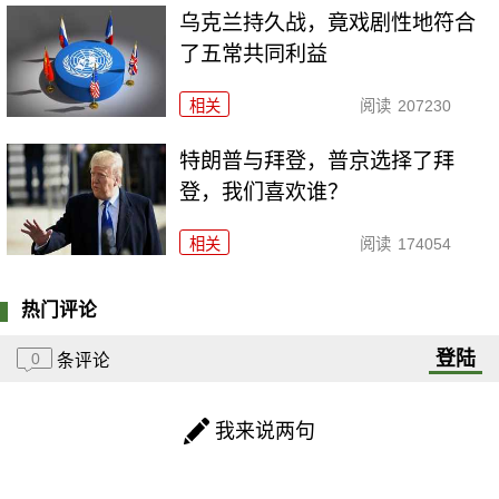
乌克兰持久战，竟戏剧性地符合
了五常共同利益
相关
阅读
207230
特朗普与拜登，普京选择了拜
登，我们喜欢谁？
相关
阅读
174054
热门评论
登陆
0
条评论
我来说两句