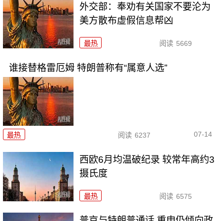
外交部：奉劝有关国家不要沦为
美方散布虚假信息帮凶
最热
阅读
5669
谁接替格雷厄姆 特朗普称有“属意人选”
07-14
最热
阅读
6237
西欧6月均温破纪录 较常年高约3
摄氏度
最热
阅读
6575
普京与特朗普通话 重申仍倾向政