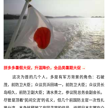
拼多多暑假大促，升温降价，全品类暑期大促 →
这次为首的几个人，多是有军方背景的角色：石破
茂，前防卫大臣；众议员浜田靖一，前防卫大臣；众议员长
岛昭久，前防卫副大臣；清水贵之，参议院总务会副会长。
尽管是顶着“民间交流”的名义，但几个前国防主官一次性扎
堆台湾，本身就释放了非同寻常的信号，说明日本右翼在介