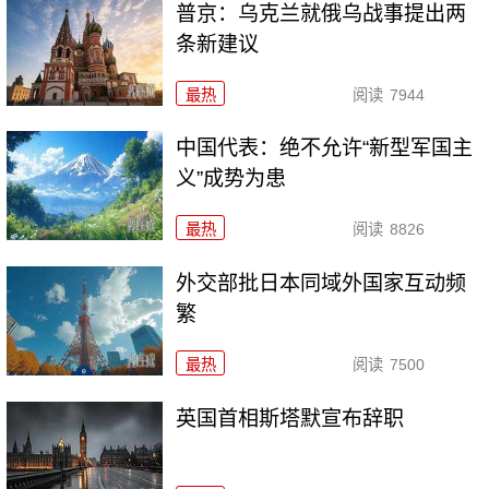
普京：乌克兰就俄乌战事提出两
条新建议
最热
阅读
7944
中国代表：绝不允许“新型军国主
义”成势为患
最热
阅读
8826
外交部批日本同域外国家互动频
繁
最热
阅读
7500
英国首相斯塔默宣布辞职