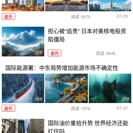
07-29
最热
阅读
6970
担心被“追责” 日本对美核电投资
陷僵局
最热
阅读
9648
国际能源署：中东局势增加能源市场不确定性
07-22
最热
阅读
7976
国际油价重拾升势 世界经济还能
扛住吗