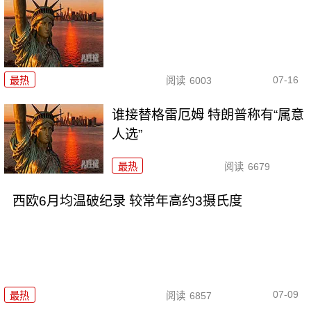
07-16
最热
阅读
6003
谁接替格雷厄姆 特朗普称有“属意
人选”
最热
阅读
6679
西欧6月均温破纪录 较常年高约3摄氏度
07-09
最热
阅读
6857