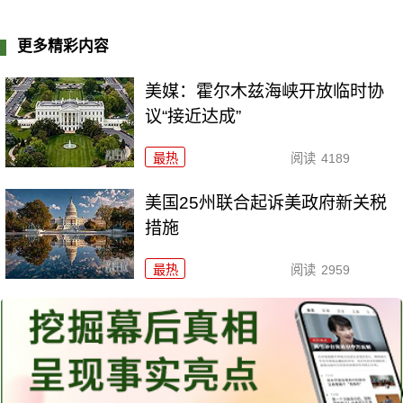
更多精彩内容
美媒：霍尔木兹海峡开放临时协
议“接近达成”
最热
阅读
4189
美国25州联合起诉美政府新关税
措施
最热
阅读
2959