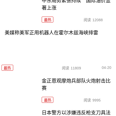
中东局势紧张持续 国际油价显
著上涨
最热
阅读
12088
美媒称美军正用机器人在霍尔木兹海峡排雷
04-20
最热
阅读
11809
金正恩观摩炮兵部队火炮射击比
赛
最热
阅读
9995
日本警方以涉嫌违反枪支刀具法