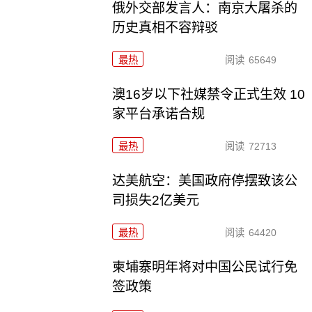
俄外交部发言人：南京大屠杀的
历史真相不容辩驳
最热
阅读
65649
澳16岁以下社媒禁令正式生效 10
家平台承诺合规
最热
阅读
72713
达美航空：美国政府停摆致该公
司损失2亿美元
最热
阅读
64420
柬埔寨明年将对中国公民试行免
签政策