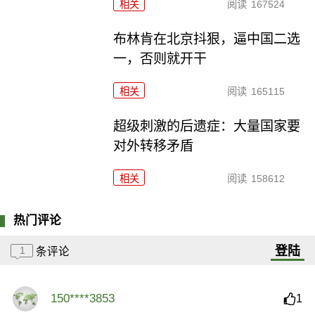
相关
阅读
167524
布林肯在北京抖狠，逼中国二选
一，否则就开干
相关
阅读
165115
超级刺激的后遗症：大量国家要
对外转移矛盾
相关
阅读
158612
热门评论
登陆
1
条评论
150****3853
1