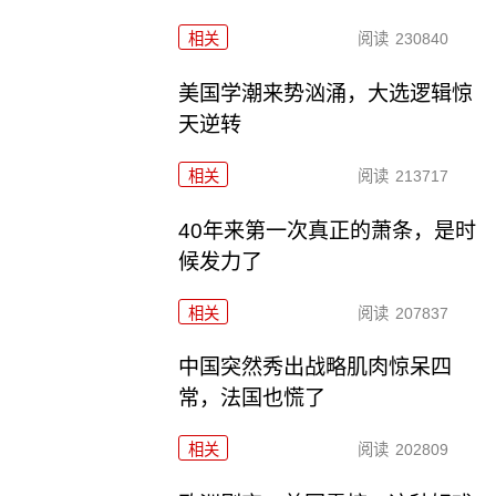
相关
阅读
230840
美国学潮来势汹涌，大选逻辑惊
天逆转
相关
阅读
213717
40年来第一次真正的萧条，是时
候发力了
相关
阅读
207837
中国突然秀出战略肌肉惊呆四
常，法国也慌了
相关
阅读
202809