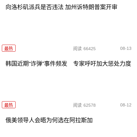
向洛杉矶派兵是否违法 加州诉特朗普案开审
08-13
最热
阅读
66425
韩国近期“诈弹”事件频发 专家呼吁加大惩处力度
08-12
最热
阅读
62578
俄美领导人会晤为何选在阿拉斯加