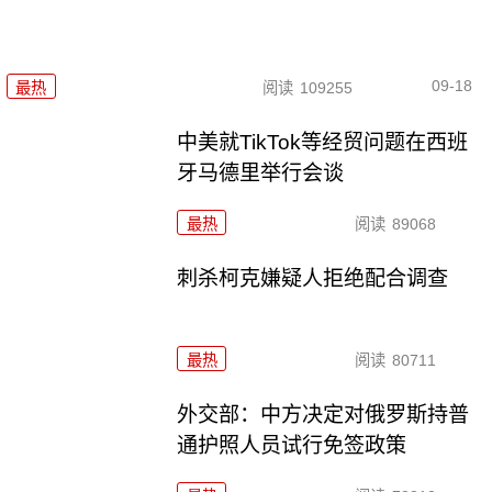
09-18
最热
阅读
109255
中美就TikTok等经贸问题在西班
牙马德里举行会谈
最热
阅读
89068
刺杀柯克嫌疑人拒绝配合调查
最热
阅读
80711
外交部：中方决定对俄罗斯持普
通护照人员试行免签政策