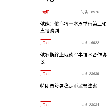
俘伤员
最热
阅读
18970
俄媒：俄乌将于本周举行第三轮
直接谈判
最热
阅读
16922
俄罗斯终止俄德军事技术合作协
议
最热
阅读
23639
特朗普签署稳定币监管法案
最热
阅读
23034