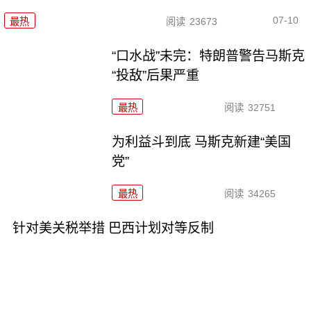
07-10
最热
阅读
23673
“口水战”未完：特朗普警告马斯克
“投敌”后果严重
最热
阅读
32751
为利益斗到底 马斯克新建“美国
党”
最热
阅读
34265
针对美关税举措 巴西计划对等反制