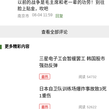
以前的战争是毛主席和老一辈的功劳！别往
脸上贴金，吹吧
08-04 11:59
南京市
回复
查看全部评论
更多精彩内容
三星电子工会暂缓罢工 韩国股市
强劲反弹
最热
阅读
54732
日本自卫队训练场爆炸事故致3死
1重伤
最热
阅读
52622