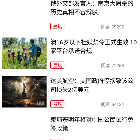
俄外交部发言人：南京大屠杀的
历史真相不容辩驳
最热
阅读
65292
澳16岁以下社媒禁令正式生效 10
家平台承诺合规
最热
阅读
72268
达美航空：美国政府停摆致该公
司损失2亿美元
最热
阅读
64124
柬埔寨明年将对中国公民试行免
签政策