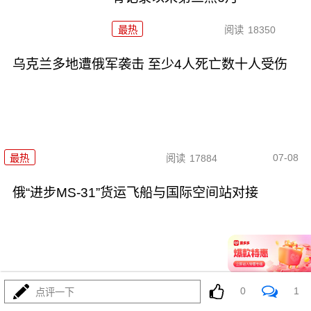
最热
阅读
18350
乌克兰多地遭俄军袭击 至少4人死亡数十人受伤
07-08
最热
阅读
17884
俄“进步MS-31”货运飞船与国际空间站对接
07-07
最热
阅读
16669
0
1
点评一下