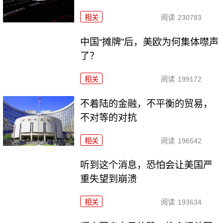
相关
阅读
230783
中国“摊牌”后，美欧为何集体噤声
了？
相关
阅读
199172
不着陆的金融，不平衡的贸易，
不对等的对抗
相关
阅读
196542
听到这个消息，恐怕会让美国严
重失望到崩溃
相关
阅读
193634