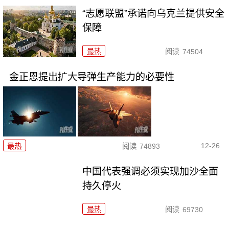
“志愿联盟”承诺向乌克兰提供安全
保障
最热
阅读
74504
金正恩提出扩大导弹生产能力的必要性
12-26
最热
阅读
74893
中国代表强调必须实现加沙全面
持久停火
最热
阅读
69730