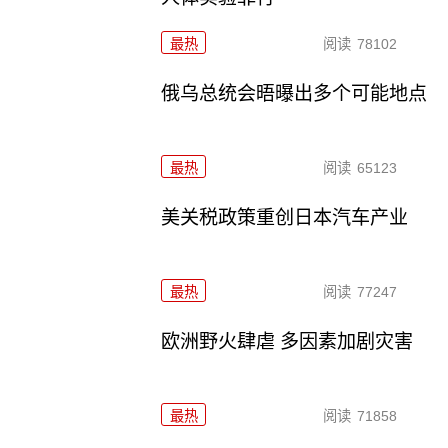
最热
阅读
78102
俄乌总统会晤曝出多个可能地点
最热
阅读
65123
美关税政策重创日本汽车产业
最热
阅读
77247
欧洲野火肆虐 多因素加剧灾害
最热
阅读
71858