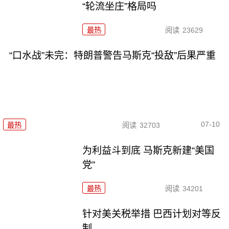
“轮流坐庄”格局吗
最热
阅读
23629
“口水战”未完：特朗普警告马斯克“投敌”后果严重
07-10
最热
阅读
32703
为利益斗到底 马斯克新建“美国
党”
最热
阅读
34201
针对美关税举措 巴西计划对等反
制