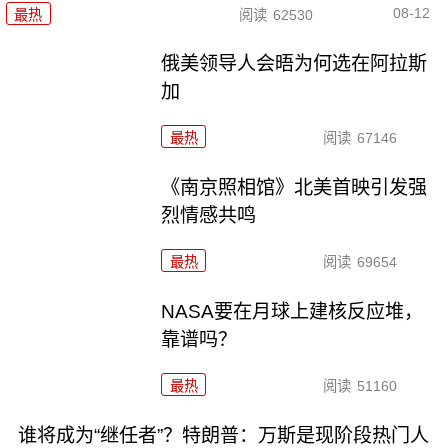
08-12
最热
阅读
62530
俄美领导人会晤为何选在阿拉斯
加
最热
阅读
67146
《南京照相馆》北美首映引发强
烈情感共鸣
最热
阅读
69654
NASA要在月球上建核反应堆，
靠谱吗？
最热
阅读
51160
谁将成为“继任者”？特朗普：万斯是现阶段热门人