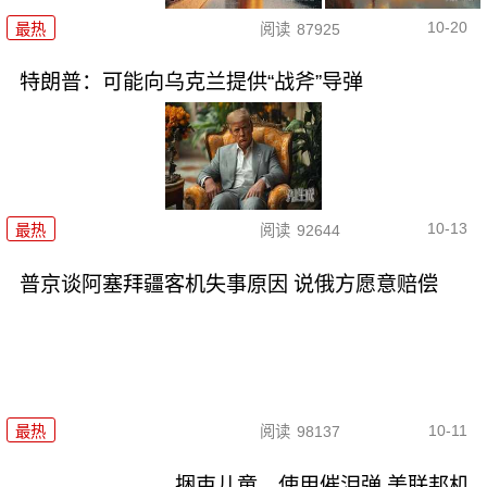
10-20
最热
阅读
87925
特朗普：可能向乌克兰提供“战斧”导弹
10-13
最热
阅读
92644
普京谈阿塞拜疆客机失事原因 说俄方愿意赔偿
10-11
最热
阅读
98137
捆束儿童、使用催泪弹 美联邦机