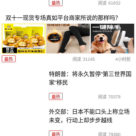
最热
阅读
61832
双十一现货专场真如平台商家所说的那样吗？
最热
阅读
31145
4小时前
特朗普：将永久暂停“第三世界国
家”移民
最热
阅读
70379
外交部：日本不能口头上称立场
未变，行动上却步步越线
最热
阅读
79380