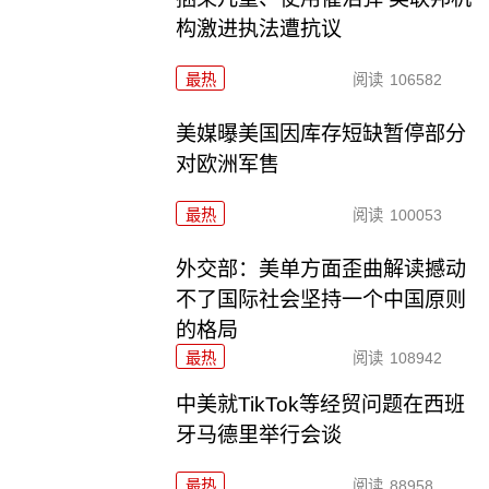
构激进执法遭抗议
最热
阅读
106582
美媒曝美国因库存短缺暂停部分
对欧洲军售
最热
阅读
100053
外交部：美单方面歪曲解读撼动
不了国际社会坚持一个中国原则
的格局
最热
阅读
108942
中美就TikTok等经贸问题在西班
牙马德里举行会谈
最热
阅读
88958