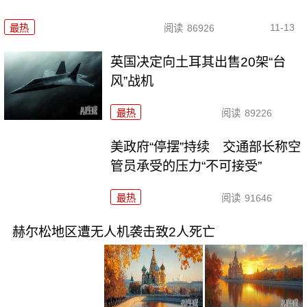
11-13
最热
阅读
86926
英国决定向土耳其出售20架“台
风”战机
最热
阅读
89226
美政府“停摆”持续 交通部长称空
管员承受的压力“不可接受”
最热
阅读
91646
赫尔松地区遭无人机袭击致2人死亡