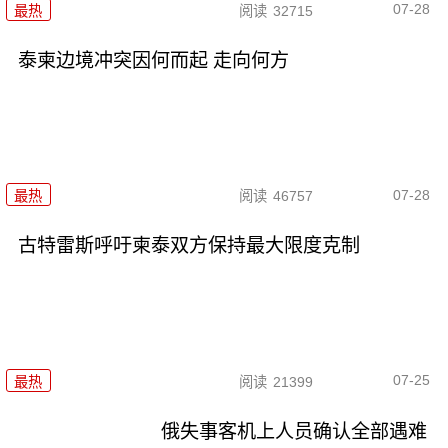
07-28
最热
阅读
32715
泰柬边境冲突因何而起 走向何方
07-28
最热
阅读
46757
古特雷斯呼吁柬泰双方保持最大限度克制
07-25
最热
阅读
21399
俄失事客机上人员确认全部遇难