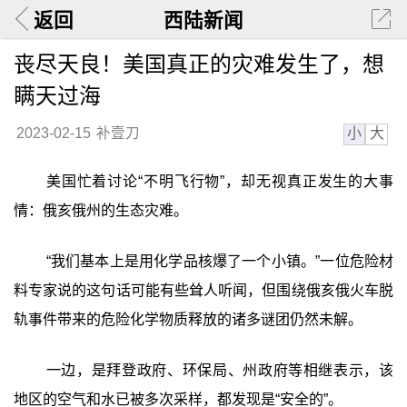
返回
西陆新闻
丧尽天良！美国真正的灾难发生了，想
瞒天过海
小
大
2023-02-15
补壹刀
美国忙着讨论“不明飞行物”，却无视真正发生的大事
情：俄亥俄州的生态灾难。
“我们基本上是用化学品核爆了一个小镇。”一位危险材
料专家说的这句话可能有些耸人听闻，但围绕俄亥俄火车脱
轨事件带来的危险化学物质释放的诸多谜团仍然未解。
一边，是拜登政府、环保局、州政府等相继表示，该
地区的空气和水已被多次采样，都发现是“安全的”。