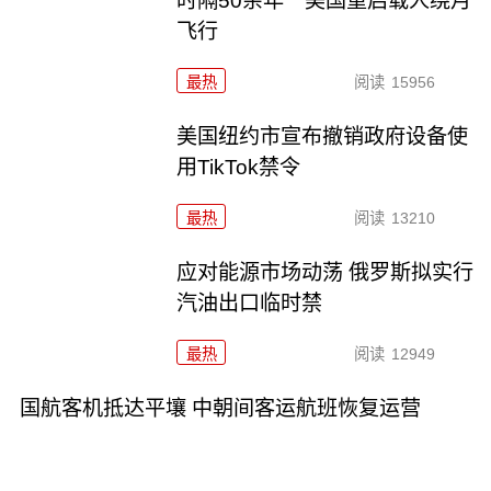
时隔50余年 美国重启载人绕月
飞行
最热
阅读
15956
美国纽约市宣布撤销政府设备使
用TikTok禁令
最热
阅读
13210
应对能源市场动荡 俄罗斯拟实行
汽油出口临时禁
最热
阅读
12949
国航客机抵达平壤 中朝间客运航班恢复运营