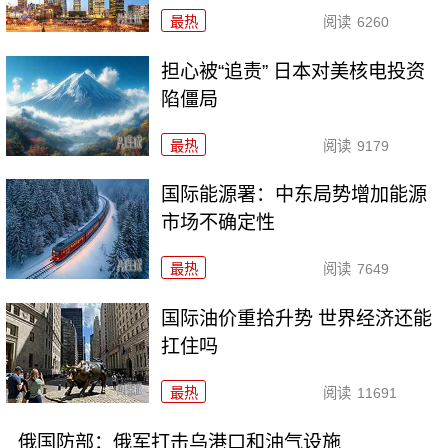
最热
阅读
6260
担心被“追责” 日本对美核电投资
陷僵局
最热
阅读
9179
国际能源署：中东局势增加能源
市场不确定性
最热
阅读
7649
国际油价重拾升势 世界经济还能
扛住吗
最热
阅读
11691
俄国防部：俄军打击乌港口和油气设施