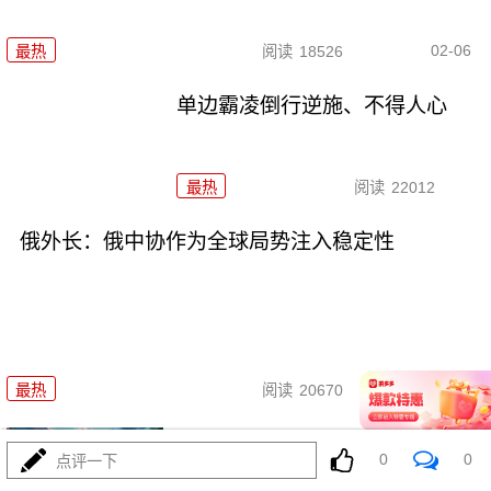
02-06
最热
阅读
18526
单边霸凌倒行逆施、不得人心
最热
阅读
22012
俄外长：俄中协作为全球局势注入稳定性
02-03
最热
阅读
20670
高市党首讨论直播“放鸽子” 引发
0
0
点评一下
在野党批评