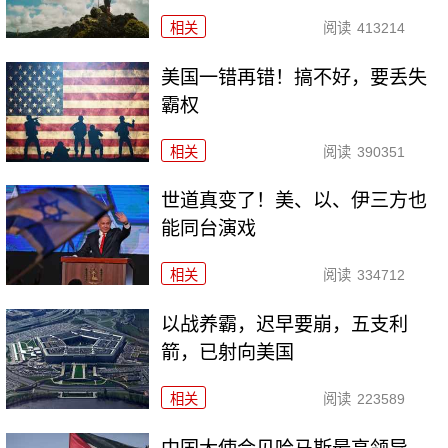
相关
阅读
413214
美国一错再错！搞不好，要丢失
霸权
相关
阅读
390351
世道真变了！美、以、伊三方也
能同台演戏
相关
阅读
334712
以战养霸，迟早要崩，五支利
箭，已射向美国
相关
阅读
223589