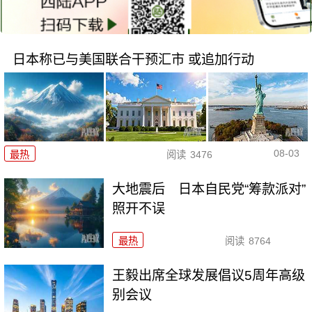
日本称已与美国联合干预汇市 或追加行动
08-03
最热
阅读
3476
大地震后 日本自民党“筹款派对”
照开不误
最热
阅读
8764
王毅出席全球发展倡议5周年高级
别会议