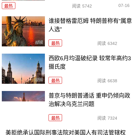
07-16
最热
阅读
5742
谁接替格雷厄姆 特朗普称有“属意
人选”
最热
阅读
6342
西欧6月均温破纪录 较常年高约3
摄氏度
最热
阅读
6638
普京与特朗普通话 重申仍倾向政
治解决乌克兰问题
最热
阅读
7324
美拒绝承认国际刑事法院对美国人有司法管辖权