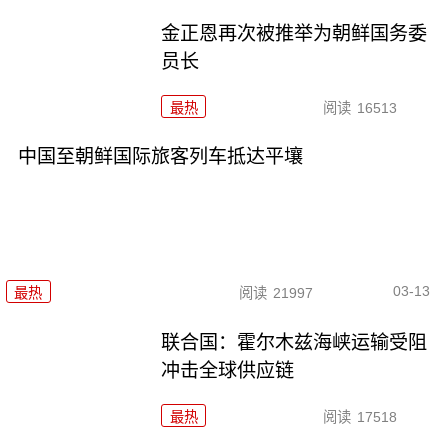
金正恩再次被推举为朝鲜国务委
员长
最热
阅读
16513
中国至朝鲜国际旅客列车抵达平壤
03-13
最热
阅读
21997
联合国：霍尔木兹海峡运输受阻
冲击全球供应链
最热
阅读
17518