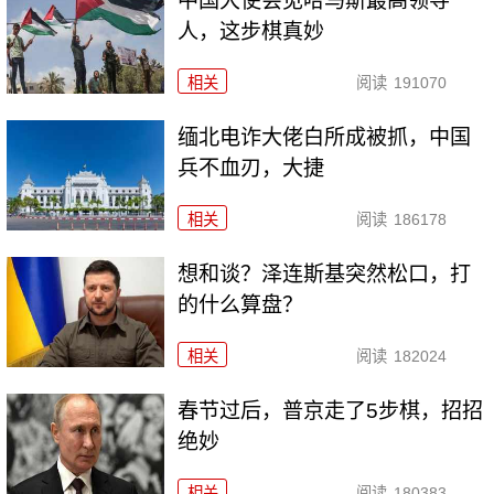
中国大使会见哈马斯最高领导
人，这步棋真妙
相关
阅读
191070
缅北电诈大佬白所成被抓，中国
兵不血刃，大捷
相关
阅读
186178
想和谈？泽连斯基突然松口，打
的什么算盘？
相关
阅读
182024
春节过后，普京走了5步棋，招招
绝妙
相关
阅读
180383