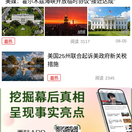
美媒：霍尔木兹海峡开放临时协议“接近达成”
08-05
最热
阅读
3117
美国25州联合起诉美政府新关税
措施
最热
阅读
2345