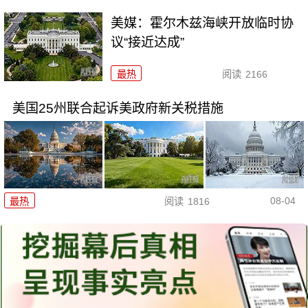
美媒：霍尔木兹海峡开放临时协
议“接近达成”
最热
阅读
2166
美国25州联合起诉美政府新关税措施
08-04
最热
阅读
1816