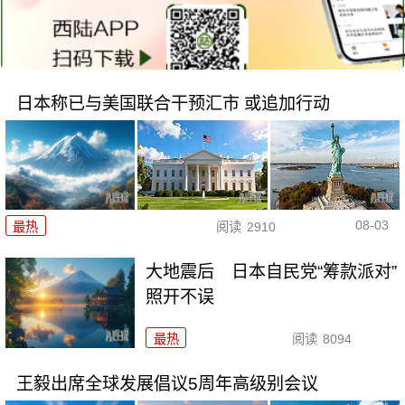
日本称已与美国联合干预汇市 或追加行动
08-03
最热
阅读
2910
大地震后 日本自民党“筹款派对”
照开不误
最热
阅读
8094
王毅出席全球发展倡议5周年高级别会议