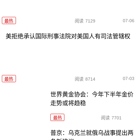
07-06
最热
阅读
7129
美拒绝承认国际刑事法院对美国人有司法管辖权
07-03
最热
阅读
8714
世界黄金协会：今年下半年金价
走势或将趋稳
最热
阅读
7701
普京：乌克兰就俄乌战事提出两