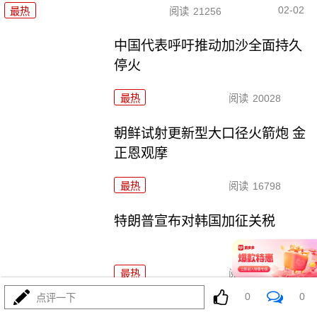
02-02
最热
阅读
21256
中国代表呼吁推动加沙全面持久
停火
最热
阅读
20028
朝鲜试射更新型大口径火箭炮 金
正恩观摩
最热
阅读
16798
特朗普宣布对韩国加征关税
最热
阅读
20769
0
0
点评一下
印度尼帕病毒疫情或来自医院