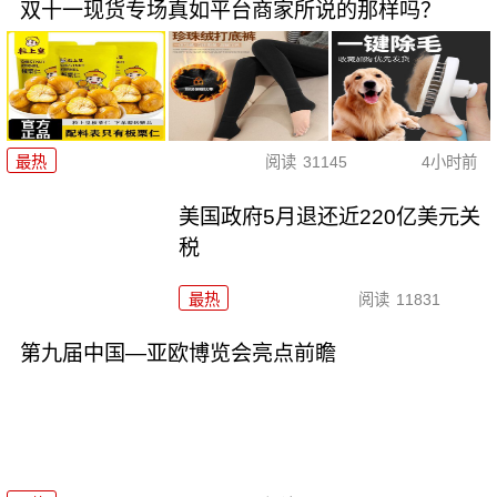
双十一现货专场真如平台商家所说的那样吗？
最热
阅读
31145
4小时前
美国政府5月退还近220亿美元关
税
最热
阅读
11831
第九届中国—亚欧博览会亮点前瞻