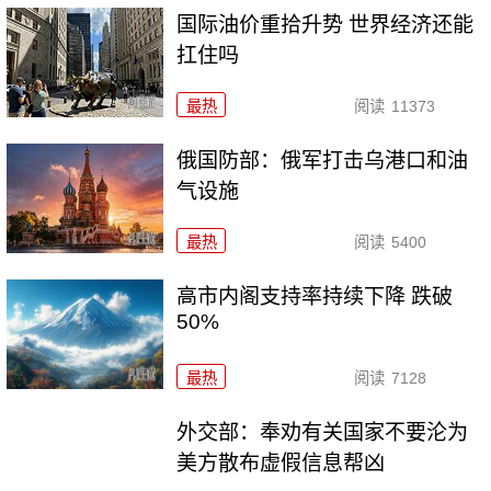
国际油价重拾升势 世界经济还能
扛住吗
最热
阅读
11373
俄国防部：俄军打击乌港口和油
气设施
最热
阅读
5400
高市内阁支持率持续下降 跌破
50%
最热
阅读
7128
外交部：奉劝有关国家不要沦为
美方散布虚假信息帮凶