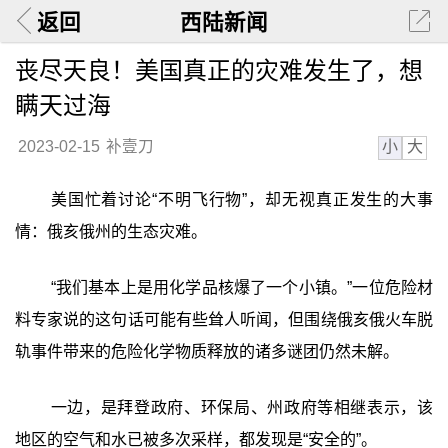
返回
西陆新闻
丧尽天良！美国真正的灾难发生了，想
瞒天过海
小
大
2023-02-15
补壹刀
美国忙着讨论“不明飞行物”，却无视真正发生的大事
情：俄亥俄州的生态灾难。
“我们基本上是用化学品核爆了一个小镇。”一位危险材
料专家说的这句话可能有些耸人听闻，但围绕俄亥俄火车脱
轨事件带来的危险化学物质释放的诸多谜团仍然未解。
一边，是拜登政府、环保局、州政府等相继表示，该
地区的空气和水已被多次采样，都发现是“安全的”。