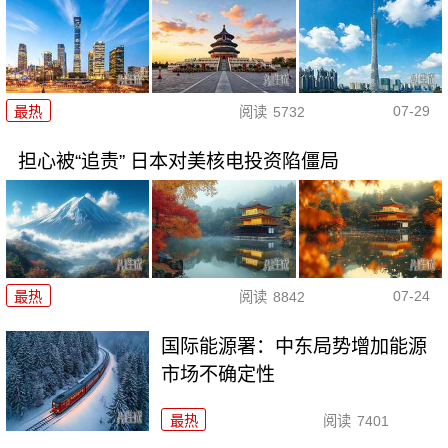
07-29
最热
阅读
5732
担心被“追责” 日本对美核电投资陷僵局
07-24
最热
阅读
8842
国际能源署：中东局势增加能源
市场不确定性
最热
阅读
7401