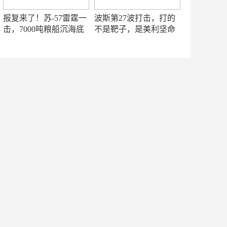
报复来了！苏-57雷霆一
波斯第27波打击，打的
击，7000吨粮船沉海底
不是靶子，是美利坚命
门