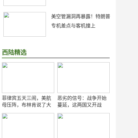
美空管漏洞再暴露！特朗普
专机差点与客机撞上
西陆精选
菲律宾五天三闹，美航
恶劣的信号：战争开始
母压阵，布林肯说了大
蔓延，这两国又开战
实话
了！