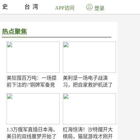
历史
台湾
APP访问
登录
热点聚焦
美狂囤百万吨：一场提
美利坚一场电子战演
前下注的\"铜牌军备竞
习，把自家救护机送了
赛\"
命！
1.3万俄军直插日本海，
红海惊涛！沙特摆开大
美日的双线噩梦开始了
棋局，猫鼠游戏才刚开