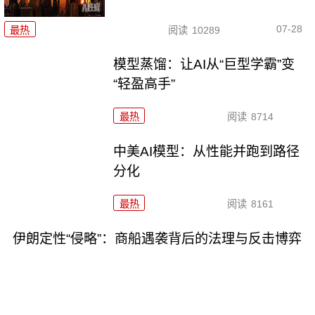
07-28
最热
阅读
10289
模型蒸馏：让AI从“巨型学霸”变
“轻盈高手”
最热
阅读
8714
中美AI模型：从性能并跑到路径
分化
最热
阅读
8161
伊朗定性“侵略”：商船遇袭背后的法理与反击博弈