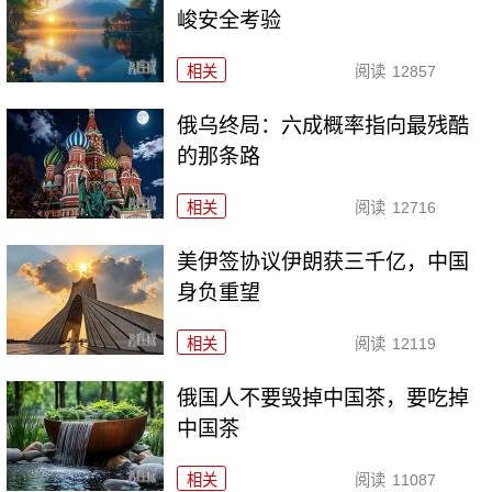
峻安全考验
相关
阅读
12857
俄乌终局：六成概率指向最残酷
的那条路
相关
阅读
12716
美伊签协议伊朗获三千亿，中国
身负重望
相关
阅读
12119
俄国人不要毁掉中国茶，要吃掉
中国茶
相关
阅读
11087