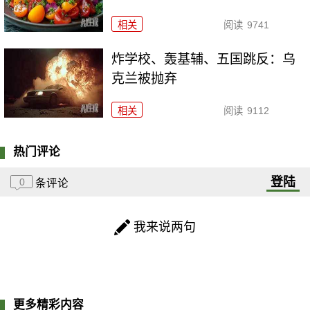
相关
阅读
9741
炸学校、轰基辅、五国跳反：乌
克兰被抛弃
相关
阅读
9112
热门评论
登陆
0
条评论
我来说两句
更多精彩内容