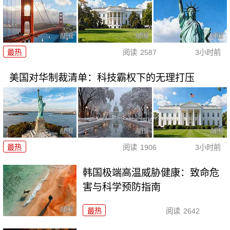
最热
阅读
2587
3小时前
美国对华制裁清单：科技霸权下的无理打压
最热
阅读
1906
3小时前
韩国极端高温威胁健康：致命危
害与科学预防指南
最热
阅读
2642