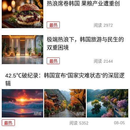
热浪席卷韩国 果粮产业遭重创
最热
阅读
2972
极端热浪下，韩国旅游与民生的
双重困境
最热
阅读
2144
42.5℃破纪录：韩国宣布“国家灾难状态”的深层逻
辑
08-05
最热
阅读
5352