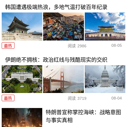
韩国遭遇极端热浪，多地气温打破百年纪录
08-05
最热
阅读
2986
伊朗绝不拥核：政治红线与残酷现实的交织
08-04
最热
阅读
3719
特朗普宣称掌控海峡：战略意图
与事实真相