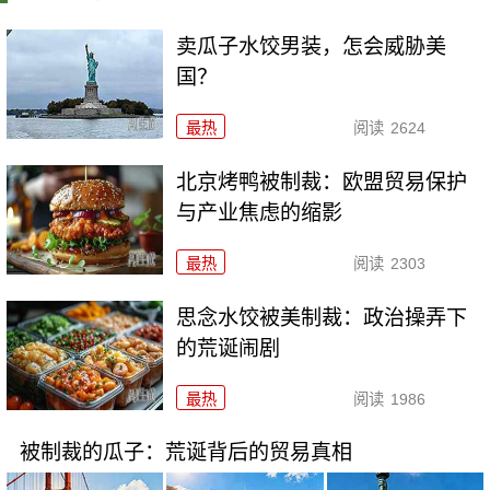
卖瓜子水饺男装，怎会威胁美
国？
最热
阅读
2624
北京烤鸭被制裁：欧盟贸易保护
与产业焦虑的缩影
最热
阅读
2303
思念水饺被美制裁：政治操弄下
的荒诞闹剧
最热
阅读
1986
被制裁的瓜子：荒诞背后的贸易真相