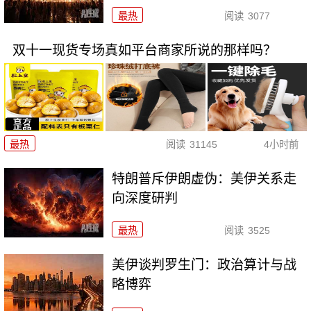
最热
阅读
3077
双十一现货专场真如平台商家所说的那样吗？
最热
阅读
31145
4小时前
特朗普斥伊朗虚伪：美伊关系走
向深度研判
最热
阅读
3525
美伊谈判罗生门：政治算计与战
略博弈