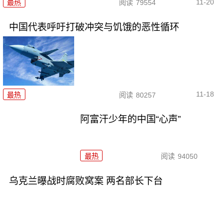
11-20
最热
阅读
79554
中国代表呼吁打破冲突与饥饿的恶性循环
11-18
最热
阅读
80257
阿富汗少年的中国“心声”
最热
阅读
94050
乌克兰曝战时腐败窝案 两名部长下台