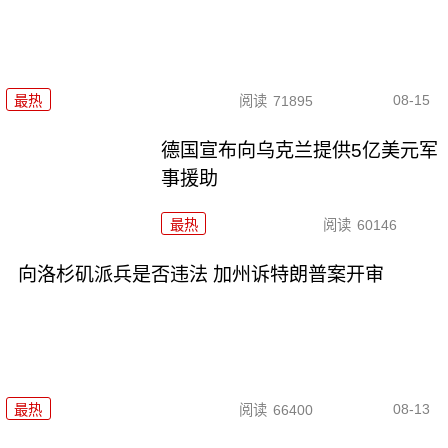
08-15
最热
阅读
71895
德国宣布向乌克兰提供5亿美元军
事援助
最热
阅读
60146
向洛杉矶派兵是否违法 加州诉特朗普案开审
08-13
最热
阅读
66400