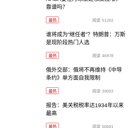
靠谱吗？
最热
阅读
51202
谁将成为“继任者”？特朗普：万斯
是现阶段热门人选
最热
阅读
46978
俄外交部：俄将不再维持《中导
条约》单方面自我限制
最热
阅读
39003
报告：美关税税率达1934年以来
最高
最热
阅读
50601