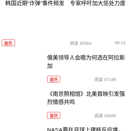
韩国近期“诈弹”事件频发 专家呼吁加大惩处力度
08-12
最热
阅读
62564
俄美领导人会晤为何选在阿拉斯
加
最热
阅读
67189
《南京照相馆》北美首映引发强
烈情感共鸣
最热
阅读
69685
NASA要在月球上建核反应堆，