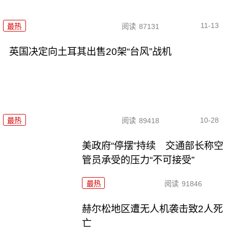
11-13
最热
阅读
87131
英国决定向土耳其出售20架“台风”战机
10-28
最热
阅读
89418
美政府“停摆”持续 交通部长称空
管员承受的压力“不可接受”
最热
阅读
91846
赫尔松地区遭无人机袭击致2人死
亡