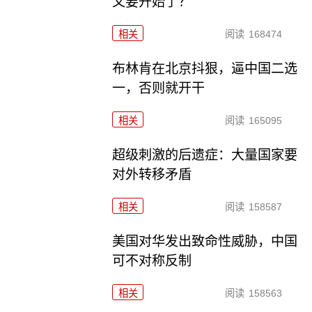
又要开始了？
相关
阅读
168474
布林肯在北京抖狠，逼中国二选
一，否则就开干
相关
阅读
165095
超级刺激的后遗症：大量国家要
对外转移矛盾
相关
阅读
158587
美国对华发出致命性威胁，中国
可不对称反制
相关
阅读
158563