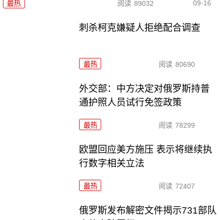
09-16
最热
阅读
89032
刺杀柯克嫌疑人拒绝配合调查
最热
阅读
80690
外交部：中方决定对俄罗斯持普
通护照人员试行免签政策
最热
阅读
78299
欧盟回应美方施压 表示将继续执
行数字相关立法
最热
阅读
72407
俄罗斯发布解密文件揭示731部队