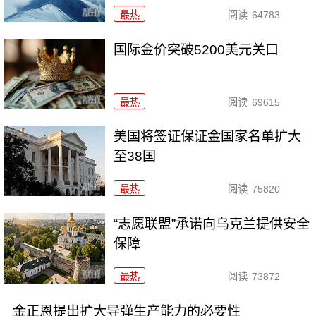
最热
阅读
64783
国际金价突破5200美元关口
最热
阅读
69615
美国将签证保证金国家名单扩大
至38国
最热
阅读
75820
“志愿联盟”承诺向乌克兰提供安全
保障
最热
阅读
73872
金正恩提出扩大导弹生产能力的必要性