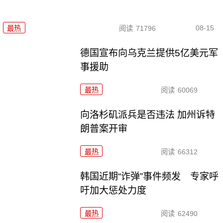
08-15
最热
阅读
71796
德国宣布向乌克兰提供5亿美元军
事援助
最热
阅读
60069
向洛杉矶派兵是否违法 加州诉特
朗普案开审
最热
阅读
66312
韩国近期“诈弹”事件频发 专家呼
吁加大惩处力度
最热
阅读
62490