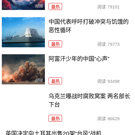
最热
阅读
79101
中国代表呼吁打破冲突与饥饿的
恶性循环
最热
阅读
79773
阿富汗少年的中国“心声”
最热
阅读
93498
乌克兰曝战时腐败窝案 两名部长
下台
最热
阅读
86629
英国决定向土耳其出售20架“台风”战机