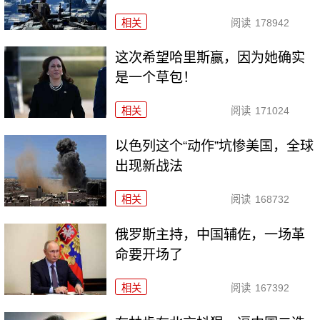
相关
阅读
178942
这次希望哈里斯赢，因为她确实
是一个草包！
相关
阅读
171024
以色列这个“动作”坑惨美国，全球
出现新战法
相关
阅读
168732
俄罗斯主持，中国辅佐，一场革
命要开场了
相关
阅读
167392