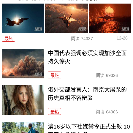
12-26
最热
阅读
74337
中国代表强调必须实现加沙全面
持久停火
最热
阅读
69326
俄外交部发言人：南京大屠杀的
历史真相不容辩驳
最热
阅读
64906
澳16岁以下社媒禁令正式生效 10