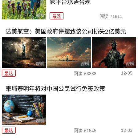
家平台承诺合规
最热
阅读
71811
达美航空：美国政府停摆致该公司损失2亿美元
12-05
最热
阅读
63838
柬埔寨明年将对中国公民试行免签政策
12-03
最热
阅读
61545