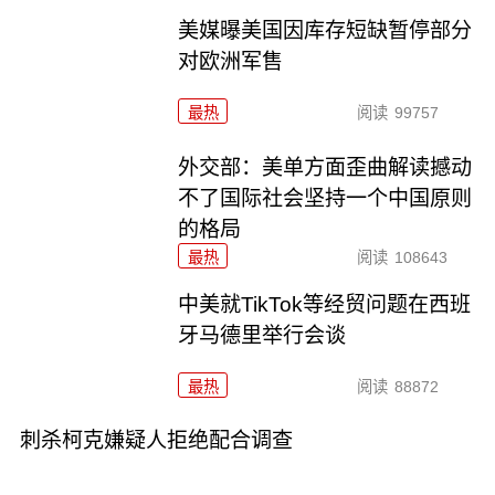
美媒曝美国因库存短缺暂停部分
对欧洲军售
最热
阅读
99757
外交部：美单方面歪曲解读撼动
不了国际社会坚持一个中国原则
的格局
最热
阅读
108643
中美就TikTok等经贸问题在西班
牙马德里举行会谈
最热
阅读
88872
刺杀柯克嫌疑人拒绝配合调查