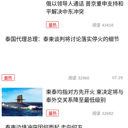
俄以领导人通话 普京重申支持和
平解决中东冲突
最热
阅读
43418
泰国代理总理：泰柬谈判将讨论落实停火的细节
07-29
最热
阅读
32966
柬泰均指对方先开火 柬决定将与
泰外交关系降至最低级别
最热
阅读
32682
泰柬边境冲突因何而起 走向何方