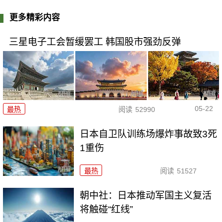
更多精彩内容
三星电子工会暂缓罢工 韩国股市强劲反弹
05-22
最热
阅读
52990
日本自卫队训练场爆炸事故致3死
1重伤
最热
阅读
51527
朝中社：日本推动军国主义复活
将触碰“红线”