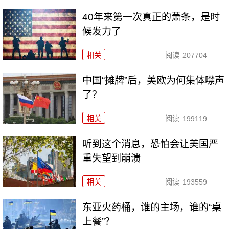
40年来第一次真正的萧条，是时
候发力了
相关
阅读
207704
中国“摊牌”后，美欧为何集体噤声
了？
相关
阅读
199119
听到这个消息，恐怕会让美国严
重失望到崩溃
相关
阅读
193559
东亚火药桶，谁的主场，谁的“桌
上餐”？