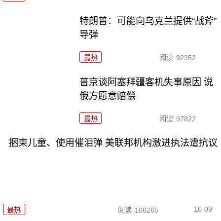
特朗普：可能向乌克兰提供“战斧”
导弹
最热
阅读
92352
普京谈阿塞拜疆客机失事原因 说
俄方愿意赔偿
最热
阅读
97822
捆束儿童、使用催泪弹 美联邦机构激进执法遭抗议
10-09
最热
阅读
106265