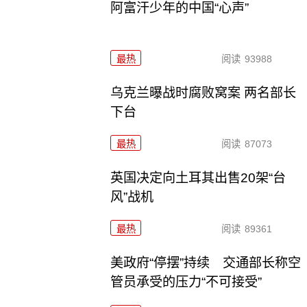
阿富汗少年的中国“心声”
最热
阅读
93988
乌克兰曝战时腐败窝案 两名部长
下台
最热
阅读
87073
英国决定向土耳其出售20架“台
风”战机
最热
阅读
89361
美政府“停摆”持续 交通部长称空
管员承受的压力“不可接受”