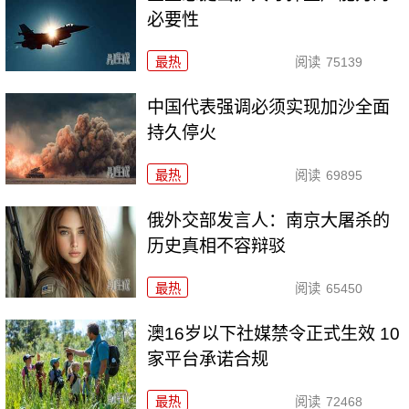
必要性
最热
阅读
75139
中国代表强调必须实现加沙全面
持久停火
最热
阅读
69895
俄外交部发言人：南京大屠杀的
历史真相不容辩驳
最热
阅读
65450
澳16岁以下社媒禁令正式生效 10
家平台承诺合规
最热
阅读
72468