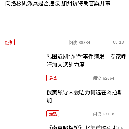
向洛杉矶派兵是否违法 加州诉特朗普案开审
08-13
最热
阅读
66384
韩国近期“诈弹”事件频发 专家呼
吁加大惩处力度
最热
阅读
62554
俄美领导人会晤为何选在阿拉斯
加
最热
阅读
67178
《南京照相馆》北美首映引发强