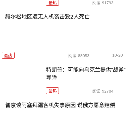
最热
阅读
91793
赫尔松地区遭无人机袭击致2人死亡
10-20
最热
阅读
88053
特朗普：可能向乌克兰提供“战斧”
导弹
最热
阅读
92784
普京谈阿塞拜疆客机失事原因 说俄方愿意赔偿