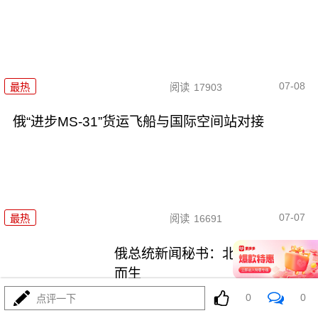
07-08
最热
阅读
17903
俄“进步MS-31”货运飞船与国际空间站对接
07-07
最热
阅读
16691
俄总统新闻秘书：北约是为对抗
而生
0
0
点评一下
最热
阅读
17397