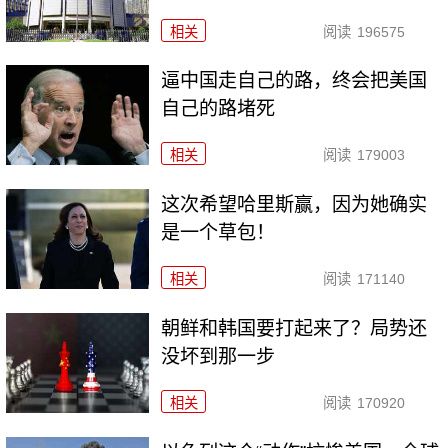
相关
阅读
196575
逼中国走自己的路，终会把美国
自己的路堵死
相关
阅读
179003
这次希望哈里斯赢，因为她确实
是一个草包！
相关
阅读
171140
朝鲜和韩国要打起来了？局势还
没坏到那一步
相关
阅读
170920