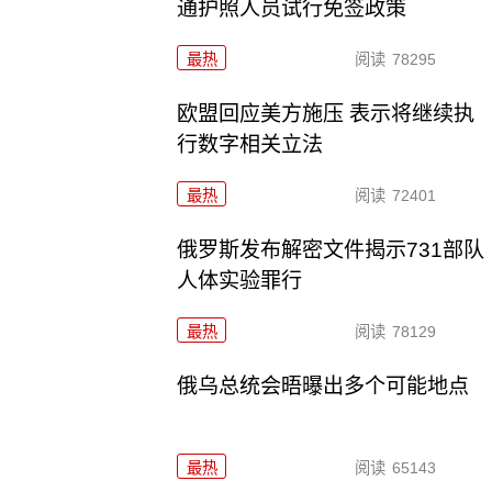
通护照人员试行免签政策
最热
阅读
78295
欧盟回应美方施压 表示将继续执
行数字相关立法
最热
阅读
72401
俄罗斯发布解密文件揭示731部队
人体实验罪行
最热
阅读
78129
俄乌总统会晤曝出多个可能地点
最热
阅读
65143