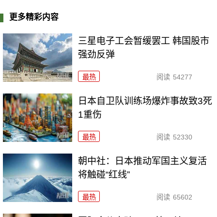
更多精彩内容
三星电子工会暂缓罢工 韩国股市
强劲反弹
最热
阅读
54277
日本自卫队训练场爆炸事故致3死
1重伤
最热
阅读
52330
朝中社：日本推动军国主义复活
将触碰“红线”
最热
阅读
65602