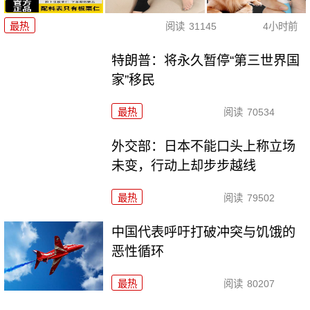
最热
阅读
31145
4小时前
特朗普：将永久暂停“第三世界国
家”移民
最热
阅读
70534
外交部：日本不能口头上称立场
未变，行动上却步步越线
最热
阅读
79502
中国代表呼吁打破冲突与饥饿的
恶性循环
最热
阅读
80207