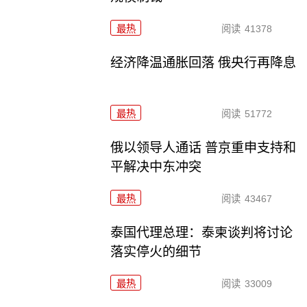
最热
阅读
41378
经济降温通胀回落 俄央行再降息
最热
阅读
51772
俄以领导人通话 普京重申支持和
平解决中东冲突
最热
阅读
43467
泰国代理总理：泰柬谈判将讨论
落实停火的细节
最热
阅读
33009