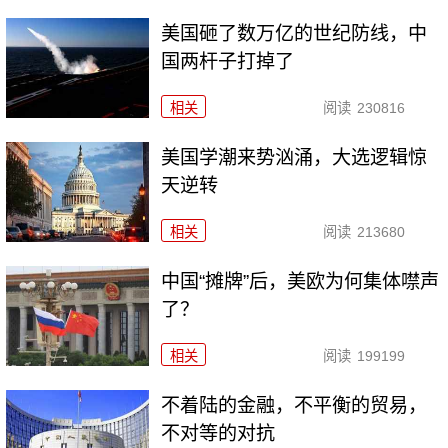
美国砸了数万亿的世纪防线，中
国两杆子打掉了
相关
阅读
230816
美国学潮来势汹涌，大选逻辑惊
天逆转
相关
阅读
213680
中国“摊牌”后，美欧为何集体噤声
了？
相关
阅读
199199
不着陆的金融，不平衡的贸易，
不对等的对抗