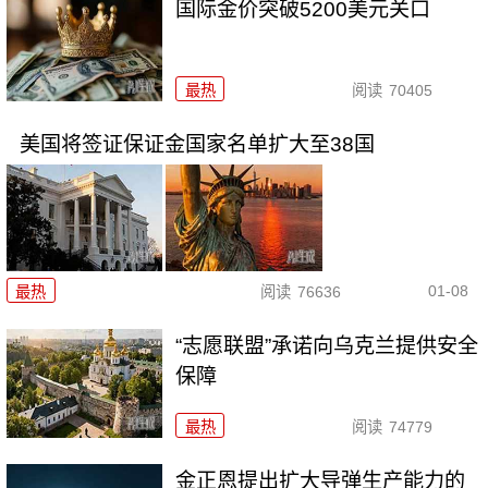
国际金价突破5200美元关口
最热
阅读
70405
美国将签证保证金国家名单扩大至38国
01-08
最热
阅读
76636
“志愿联盟”承诺向乌克兰提供安全
保障
最热
阅读
74779
金正恩提出扩大导弹生产能力的