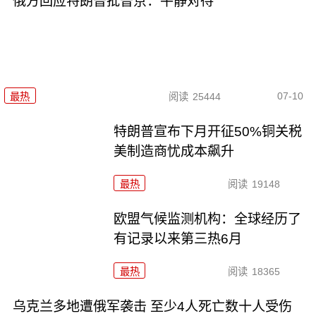
俄方回应特朗普批普京：平静对待
07-10
最热
阅读
25444
特朗普宣布下月开征50%铜关税
美制造商忧成本飙升
最热
阅读
19148
欧盟气候监测机构：全球经历了
有记录以来第三热6月
最热
阅读
18365
乌克兰多地遭俄军袭击 至少4人死亡数十人受伤