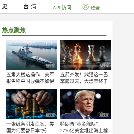
历史
台湾
APP访问
登录
热点聚焦
五角大楼这操作！美军
五箭齐发！熊猫这一巴
报告称中国导弹不如伊
掌扇过去，大漂亮终于
朗？
知疼
一张纸条引发血案：美
特朗普“黄金舰队”：
国为何要替日本“托
2750亿美金堆出海上棺