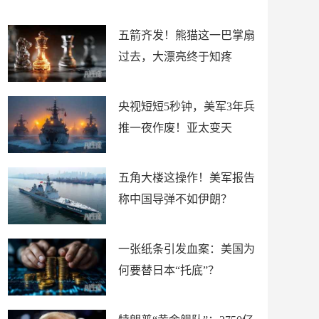
底”？
材
五箭齐发！熊猫这一巴掌扇
过去，大漂亮终于知疼
央视短短5秒钟，美军3年兵
推一夜作废！亚太变天
五角大楼这操作！美军报告
称中国导弹不如伊朗？
一张纸条引发血案：美国为
何要替日本“托底”？