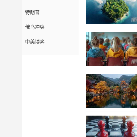
特朗普
俄乌冲突
中美博弈