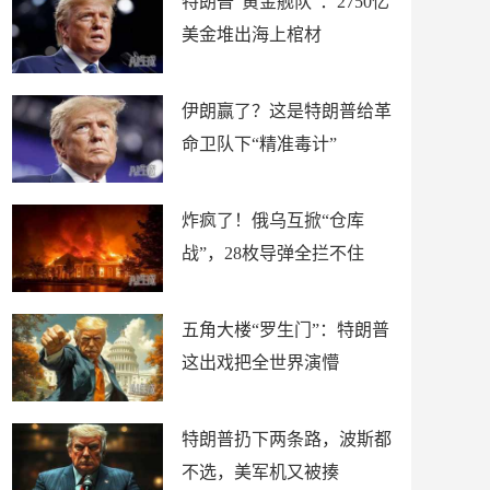
特朗普“黄金舰队”：2750亿
美金堆出海上棺材
伊朗赢了？这是特朗普给革
命卫队下“精准毒计”
炸疯了！俄乌互掀“仓库
战”，28枚导弹全拦不住
五角大楼“罗生门”：特朗普
这出戏把全世界演懵
特朗普扔下两条路，波斯都
不选，美军机又被揍