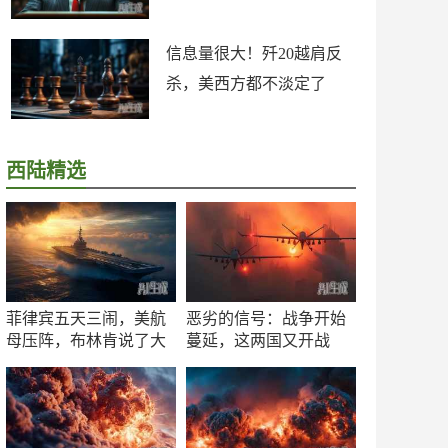
信息量很大！歼20越肩反
杀，美西方都不淡定了
西陆精选
菲律宾五天三闹，美航
恶劣的信号：战争开始
母压阵，布林肯说了大
蔓延，这两国又开战
实话
了！