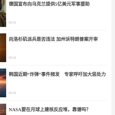
德国宣布向乌克兰提供5亿美元军事援助
09-04
向洛杉矶派兵是否违法 加州诉特朗普案开审
09-04
韩国近期“诈弹”事件频发 专家呼吁加大惩处力
度
09-04
NASA要在月球上建核反应堆，靠谱吗？