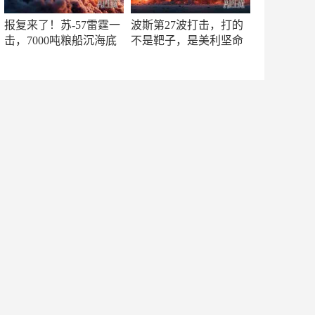
报复来了！苏-57雷霆一
波斯第27波打击，打的
击，7000吨粮船沉海底
不是靶子，是美利坚命
门