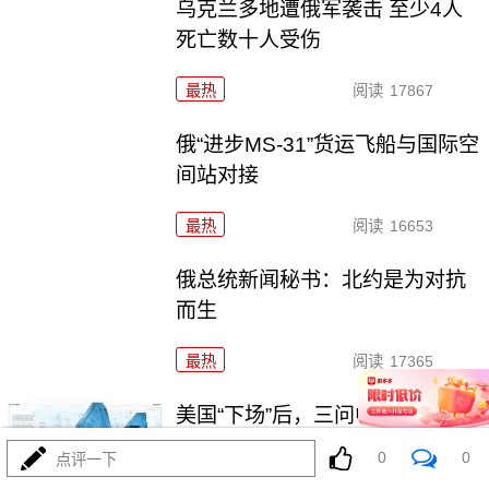
乌克兰多地遭俄军袭击 至少4人
死亡数十人受伤
最热
阅读
17867
俄“进步MS-31”货运飞船与国际空
间站对接
最热
阅读
16653
俄总统新闻秘书：北约是为对抗
而生
最热
阅读
17365
美国“下场”后，三问中东局势走向
0
0
点评一下