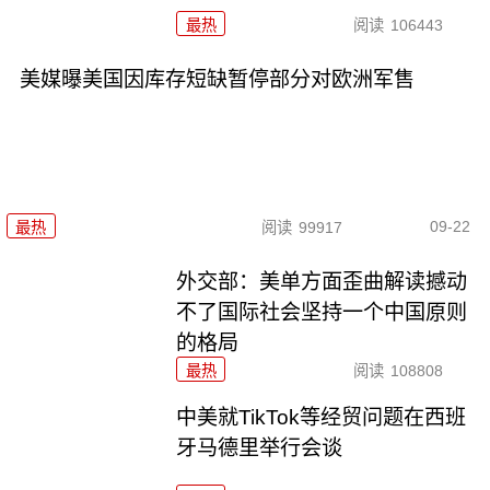
最热
阅读
106443
美媒曝美国因库存短缺暂停部分对欧洲军售
09-22
最热
阅读
99917
外交部：美单方面歪曲解读撼动
不了国际社会坚持一个中国原则
的格局
最热
阅读
108808
中美就TikTok等经贸问题在西班
牙马德里举行会谈