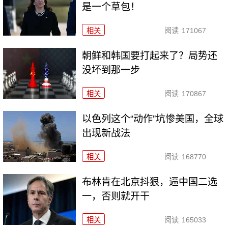
是一个草包！
相关
阅读
171067
朝鲜和韩国要打起来了？局势还
没坏到那一步
相关
阅读
170867
以色列这个“动作”坑惨美国，全球
出现新战法
相关
阅读
168770
布林肯在北京抖狠，逼中国二选
一，否则就开干
相关
阅读
165033