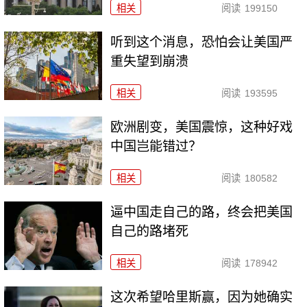
相关
阅读
199150
听到这个消息，恐怕会让美国严
重失望到崩溃
相关
阅读
193595
欧洲剧变，美国震惊，这种好戏
中国岂能错过？
相关
阅读
180582
逼中国走自己的路，终会把美国
自己的路堵死
相关
阅读
178942
这次希望哈里斯赢，因为她确实