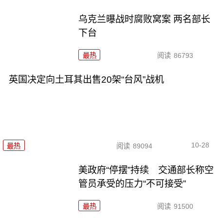
乌克兰曝战时腐败窝案 两名部长
下台
最热
阅读
86793
英国决定向土耳其出售20架“台风”战机
10-28
最热
阅读
89094
美政府“停摆”持续 交通部长称空
管员承受的压力“不可接受”
最热
阅读
91500