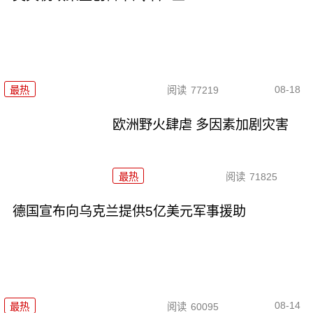
08-18
最热
阅读
77219
欧洲野火肆虐 多因素加剧灾害
最热
阅读
71825
德国宣布向乌克兰提供5亿美元军事援助
08-14
最热
阅读
60095