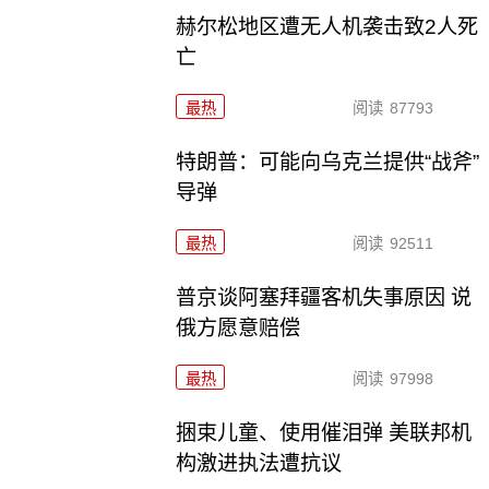
赫尔松地区遭无人机袭击致2人死
亡
最热
阅读
87793
特朗普：可能向乌克兰提供“战斧”
导弹
最热
阅读
92511
普京谈阿塞拜疆客机失事原因 说
俄方愿意赔偿
最热
阅读
97998
捆束儿童、使用催泪弹 美联邦机
构激进执法遭抗议