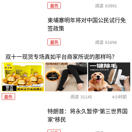
最热
阅读
63991
柬埔寨明年将对中国公民试行免
签政策
最热
阅读
61696
双十一现货专场真如平台商家所说的那样吗？
最热
阅读
31145
4小时前
特朗普：将永久暂停“第三世界国
家”移民