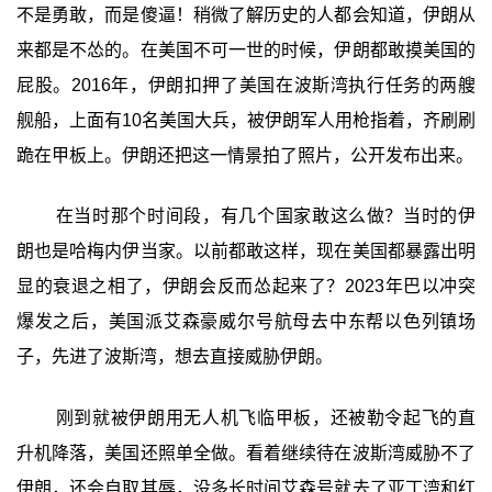
不是勇敢，而是傻逼！稍微了解历史的人都会知道，伊朗从
来都是不怂的。在美国不可一世的时候，伊朗都敢摸美国的
屁股。2016年，伊朗扣押了美国在波斯湾执行任务的两艘
舰船，上面有10名美国大兵，被伊朗军人用枪指着，齐刷刷
跪在甲板上。伊朗还把这一情景拍了照片，公开发布出来。
在当时那个时间段，有几个国家敢这么做？当时的伊
朗也是哈梅内伊当家。以前都敢这样，现在美国都暴露出明
显的衰退之相了，伊朗会反而怂起来了？2023年巴以冲突
爆发之后，美国派艾森豪威尔号航母去中东帮以色列镇场
子，先进了波斯湾，想去直接威胁伊朗。
刚到就被伊朗用无人机飞临甲板，还被勒令起飞的直
升机降落，美国还照单全做。看着继续待在波斯湾威胁不了
伊朗，还会自取其辱，没多长时间艾森号就去了亚丁湾和红