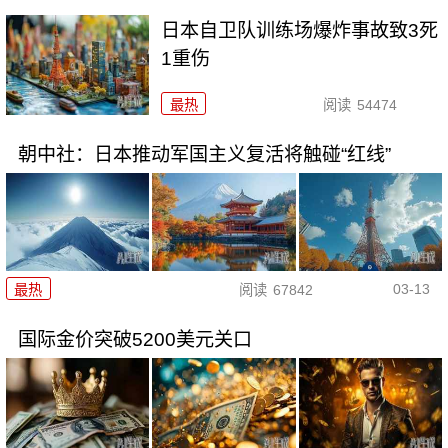
日本自卫队训练场爆炸事故致3死
1重伤
最热
阅读
54474
朝中社：日本推动军国主义复活将触碰“红线”
03-13
最热
阅读
67842
国际金价突破5200美元关口