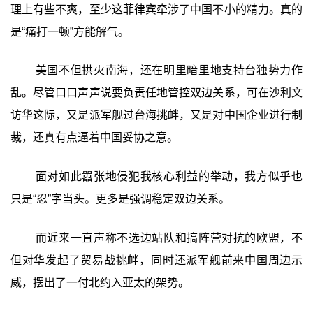
理上有些不爽，至少这菲律宾牵涉了中国不小的精力。真的
是“痛打一顿”方能解气。
美国不但拱火南海，还在明里暗里地支持台独势力作
乱。尽管口口声声说要负责任地管控双边关系，可在沙利文
访华这际，又是派军舰过台海挑衅，又是对中国企业进行制
裁，还真有点逼着中国妥协之意。
面对如此嚣张地侵犯我核心利益的举动，我方似乎也
只是“忍”字当头。更多是强调稳定双边关系。
而近来一直声称不选边站队和搞阵营对抗的欧盟，不
但对华发起了贸易战挑衅，同时还派军舰前来中国周边示
威，摆出了一付北约入亚太的架势。