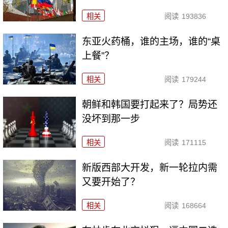
相关
阅读
193836
东亚火药桶，谁的主场，谁的“桌
上餐”？
相关
阅读
179244
朝鲜和韩国要打起来了？局势还
没坏到那一步
相关
阅读
171115
新版西部大开发，新一轮拉内需
又要开始了？
相关
阅读
168664