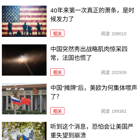
40年来第一次真正的萧条，是时
候发力了
相关
阅读
208010
中国突然秀出战略肌肉惊呆四
常，法国也慌了
相关
阅读
202939
中国“摊牌”后，美欧为何集体噤声
了？
相关
阅读
199381
听到这个消息，恐怕会让美国严
重失望到崩溃