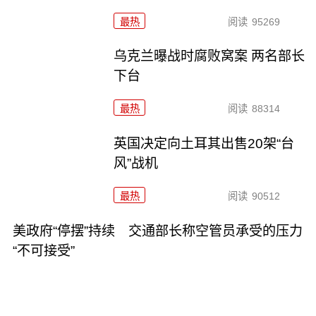
最热
阅读
95269
乌克兰曝战时腐败窝案 两名部长
下台
最热
阅读
88314
英国决定向土耳其出售20架“台
风”战机
最热
阅读
90512
美政府“停摆”持续 交通部长称空管员承受的压力
“不可接受”