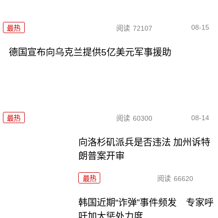
08-15
最热
阅读
72107
德国宣布向乌克兰提供5亿美元军事援助
08-14
最热
阅读
60300
向洛杉矶派兵是否违法 加州诉特
朗普案开审
最热
阅读
66620
韩国近期“诈弹”事件频发 专家呼
吁加大惩处力度