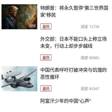
特朗普：将永久暂停“第三世界国
家”移民
最热
阅读
71726
外交部：日本不能口头上称立场
未变，行动上却步步越线
最热
阅读
80581
中国代表呼吁打破冲突与饥饿的
恶性循环
最热
阅读
81347
阿富汗少年的中国“心声”