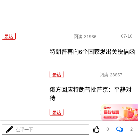
07-10
最热
阅读
31966
特朗普再向6个国家发出关税信函
最热
阅读
23657
俄方回应特朗普批普京：平静对
待
最热
阅读
25586
特朗普宣布下月开征50%铜关税 美制造商忧成本飙
0
2
点评一下
升