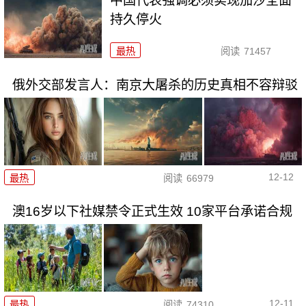
中国代表强调必须实现加沙全面
持久停火
最热
阅读
71457
俄外交部发言人：南京大屠杀的历史真相不容辩驳
12-12
最热
阅读
66979
澳16岁以下社媒禁令正式生效 10家平台承诺合规
12-11
最热
阅读
74310