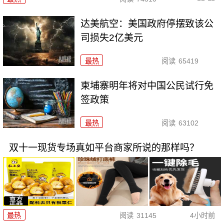
达美航空：美国政府停摆致该公
司损失2亿美元
最热
阅读
65419
柬埔寨明年将对中国公民试行免
签政策
最热
阅读
63102
双十一现货专场真如平台商家所说的那样吗？
最热
阅读
31145
4小时前