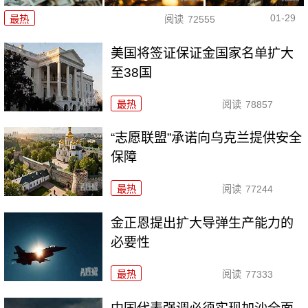
01-29
最热
阅读
72555
美国将签证保证金国家名单扩大
至38国
最热
阅读
78857
“志愿联盟”承诺向乌克兰提供安全
保障
最热
阅读
77244
金正恩提出扩大导弹生产能力的
必要性
最热
阅读
77333