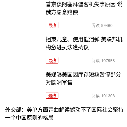
普京谈阿塞拜疆客机失事原因 说
俄方愿意赔偿
最热
阅读
99460
捆束儿童、使用催泪弹 美联邦机
构激进执法遭抗议
最热
阅读
107953
美媒曝美国因库存短缺暂停部分
对欧洲军售
最热
阅读
101308
外交部：美单方面歪曲解读撼动不了国际社会坚持
一个中国原则的格局