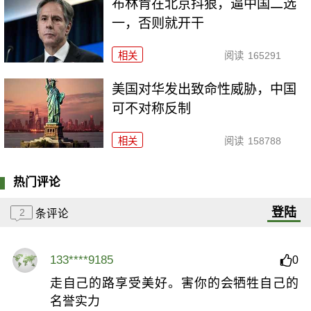
布林肯在北京抖狠，逼中国二选
一，否则就开干
相关
阅读
165291
美国对华发出致命性威胁，中国
可不对称反制
相关
阅读
158788
热门评论
登陆
2
条评论
133****9185
0
走自己的路享受美好。害你的会牺牲自己的
名誉实力