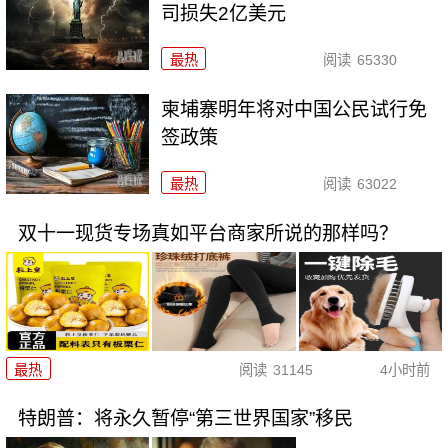
司损失2亿美元
最热
阅读
65330
柬埔寨明年将对中国公民试行免
签政策
最热
阅读
63022
双十一现货专场真如平台商家所说的那样吗？
最热
阅读
31145
4小时前
特朗普：将永久暂停“第三世界国家”移民