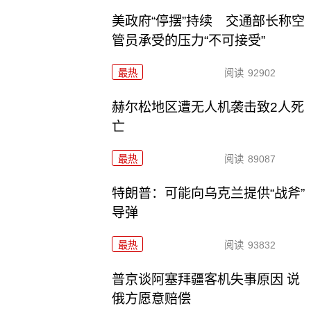
美政府“停摆”持续 交通部长称空
管员承受的压力“不可接受”
最热
阅读
92902
赫尔松地区遭无人机袭击致2人死
亡
最热
阅读
89087
特朗普：可能向乌克兰提供“战斧”
导弹
最热
阅读
93832
普京谈阿塞拜疆客机失事原因 说
俄方愿意赔偿