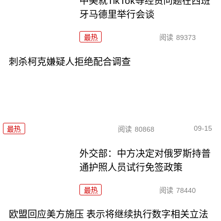
中美就TikTok等经贸问题在西班
牙马德里举行会谈
最热
阅读
89373
刺杀柯克嫌疑人拒绝配合调查
09-15
最热
阅读
80868
外交部：中方决定对俄罗斯持普
通护照人员试行免签政策
最热
阅读
78440
欧盟回应美方施压 表示将继续执行数字相关立法