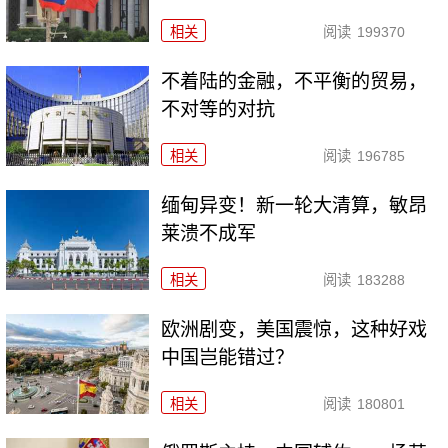
相关
阅读
199370
不着陆的金融，不平衡的贸易，
不对等的对抗
相关
阅读
196785
缅甸异变！新一轮大清算，敏昂
莱溃不成军
相关
阅读
183288
欧洲剧变，美国震惊，这种好戏
中国岂能错过？
相关
阅读
180801