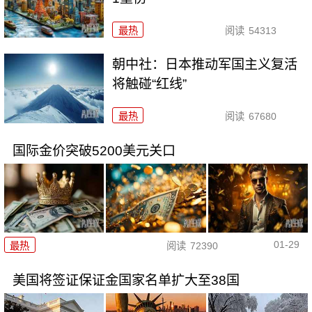
最热
阅读
54313
朝中社：日本推动军国主义复活
将触碰“红线”
最热
阅读
67680
国际金价突破5200美元关口
01-29
最热
阅读
72390
美国将签证保证金国家名单扩大至38国