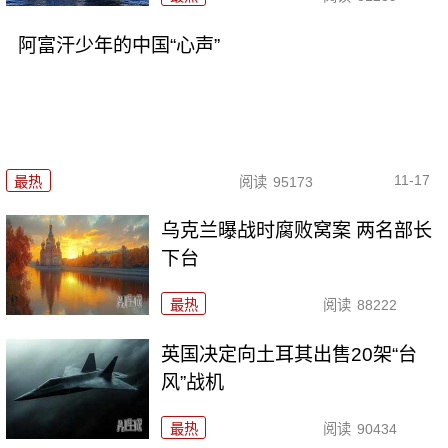
阿富汗少年的中国“心声”
11-17
最热
阅读
95173
乌克兰曝战时腐败窝案 两名部长
下台
最热
阅读
88222
英国决定向土耳其出售20架“台
风”战机
最热
阅读
90434