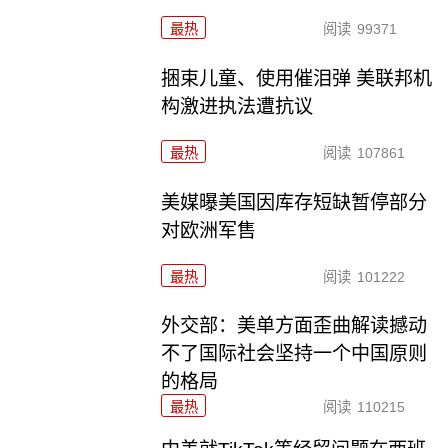
最热
阅读
99371
捆束儿童、使用催泪弹 美联邦机
构激进执法遭抗议
最热
阅读
107861
美媒曝美国因库存短缺暂停部分
对欧洲军售
最热
阅读
101222
外交部：美单方面歪曲解读撼动
不了国际社会坚持一个中国原则
的格局
最热
阅读
110215