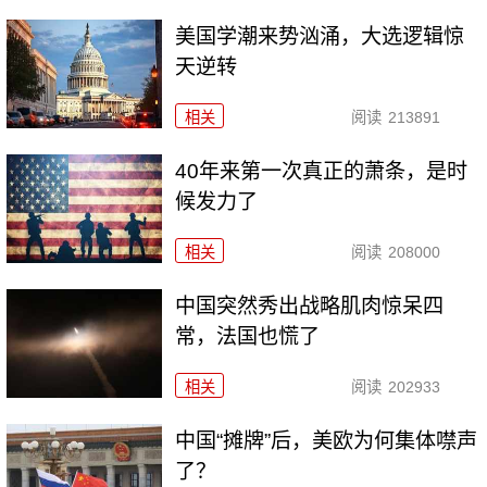
美国学潮来势汹涌，大选逻辑惊
天逆转
相关
阅读
213891
40年来第一次真正的萧条，是时
候发力了
相关
阅读
208000
中国突然秀出战略肌肉惊呆四
常，法国也慌了
相关
阅读
202933
中国“摊牌”后，美欧为何集体噤声
了？