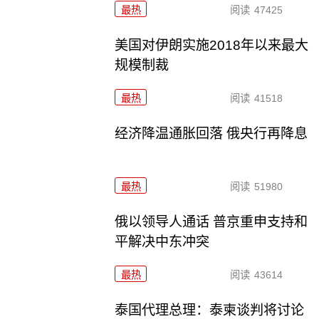
最热
阅读
47425
美国对伊朗实施2018年以来最大
规模制裁
最热
阅读
41518
经济降温通胀回落 俄央行再降息
最热
阅读
51980
俄以领导人通话 普京重申支持和
平解决中东冲突
最热
阅读
43614
泰国代理总理：泰柬谈判将讨论