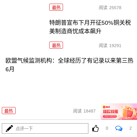
最热
阅读
25578
特朗普宣布下月开征50%铜关税
美制造商忧成本飙升
最热
阅读
19291
欧盟气候监测机构：全球经历了有记录以来第三热
6月
07-09
最热
阅读
18487
乌克兰多地遭俄军袭击 至少4人
0
2
点评一下
死亡数十人受伤