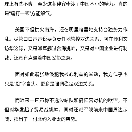
理上有些不爽，至少这菲律宾牵涉了中国不小的精力。真的
是“痛打一顿”方能解气。
美国不但拱火南海，还在明里暗里地支持台独势力作
乱。尽管口口声声说要负责任地管控双边关系，可在沙利文
访华这际，又是派军舰过台海挑衅，又是对中国企业进行制
裁，还真有点逼着中国妥协之意。
面对如此嚣张地侵犯我核心利益的举动，我方似乎也
只是“忍”字当头。更多是强调稳定双边关系。
而近来一直声称不选边站队和搞阵营对抗的欧盟，不
但对华发起了贸易战挑衅，同时还派军舰前来中国周边示
威，摆出了一付北约入亚太的架势。