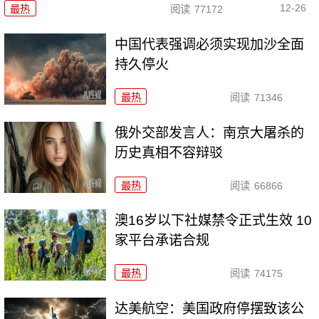
12-26
最热
阅读
77172
中国代表强调必须实现加沙全面
持久停火
最热
阅读
71346
俄外交部发言人：南京大屠杀的
历史真相不容辩驳
最热
阅读
66866
澳16岁以下社媒禁令正式生效 10
家平台承诺合规
最热
阅读
74175
达美航空：美国政府停摆致该公