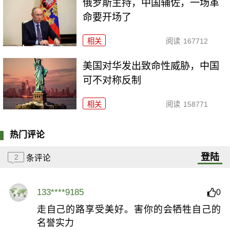
俄罗斯主持，中国辅佐，一场革
命要开场了
相关
阅读
167712
美国对华发出致命性威胁，中国
可不对称反制
相关
阅读
158771
热门评论
登陆
2
条评论
133****9185
0
走自己的路享受美好。害你的会牺牲自己的
名誉实力