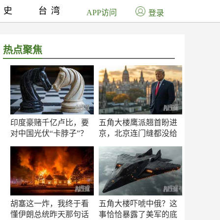
历史
台湾
APP访问
登录
热点聚焦
印度豪赌千亿卢比，要
五角大楼鹰派翘首盼进
对中国光伏“卡脖子”？
京，北京连门缝都没给
留
胡塞这一炸，我终于看
五角大楼吓唬中俄？这
懂伊朗总统昨天那句话
事恰恰暴露了美军的底