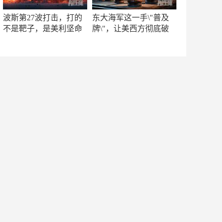
波斯第27波打击，打的
东大海军这一手\"普及
不是靶子，是美利坚命
牌\"，让美西方彻底破
门
防！