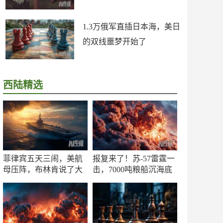
1.3万俄军直插日本海，美日
的双线噩梦开始了
西陆精选
菲律宾五天三闹，美航
报复来了！苏-57雷霆一
母压阵，布林肯说了大
击，7000吨粮船沉海底
实话