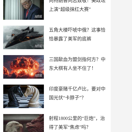
向特朗普同志致敬！美政坛
上演“超级抹红大赛”
五角大楼吓唬中俄？这事恰
恰暴露了美军的底裤
三国歃血为盟剑指何方？中
东大棋有人坐不住了！
印度豪赌千亿卢比，要对中
国光伏“卡脖子”？
射程1800公里的“巨炮”，治
得了美军“焦虑”吗？