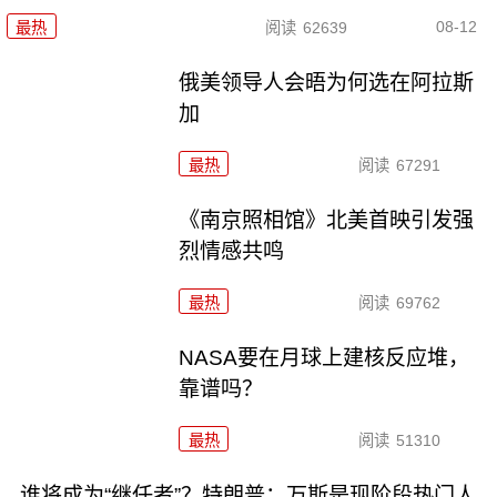
08-12
最热
阅读
62639
俄美领导人会晤为何选在阿拉斯
加
最热
阅读
67291
《南京照相馆》北美首映引发强
烈情感共鸣
最热
阅读
69762
NASA要在月球上建核反应堆，
靠谱吗？
最热
阅读
51310
谁将成为“继任者”？特朗普：万斯是现阶段热门人