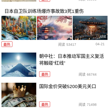
日本自卫队训练场爆炸事故致3死1重伤
04-21
最热
阅读
53417
朝中社：日本推动军国主义复活
将触碰“红线”
最热
阅读
66744
国际金价突破5200美元关口
最热
阅读
71498