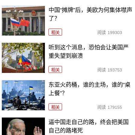
中国“摊牌”后，美欧为何集体噤声
了？
相关
阅读
199303
听到这个消息，恐怕会让美国严
重失望到崩溃
相关
阅读
193753
东亚火药桶，谁的主场，谁的“桌
上餐”？
相关
阅读
179155
逼中国走自己的路，终会把美国
自己的路堵死