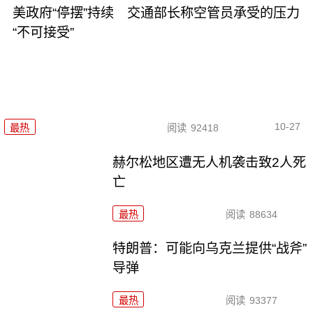
美政府“停摆”持续 交通部长称空管员承受的压力
“不可接受”
10-27
最热
阅读
92418
赫尔松地区遭无人机袭击致2人死
亡
最热
阅读
88634
特朗普：可能向乌克兰提供“战斧”
导弹
最热
阅读
93377