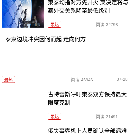
柬泰均指对方先开火 柬决定将与
泰外交关系降至最低级别
最热
阅读
32796
泰柬边境冲突因何而起 走向何方
07-28
最热
阅读
46946
古特雷斯呼吁柬泰双方保持最大
限度克制
最热
阅读
21491
俄失事客机上人员确认全部遇难