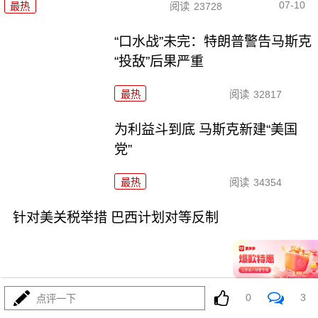
07-10
最热
阅读
23728
“口水战”未完：特朗普警告马斯克
“投敌”后果严重
最热
阅读
32817
为利益斗到底 马斯克新建“美国
党”
最热
阅读
34354
针对美关税举措 巴西计划对等反制
0
3
点评一下
07-10
最热
阅读
31901