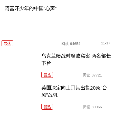
阿富汗少年的中国“心声”
11-17
最热
阅读
94654
乌克兰曝战时腐败窝案 两名部长
下台
最热
阅读
87721
英国决定向土耳其出售20架“台
风”战机
最热
阅读
89966