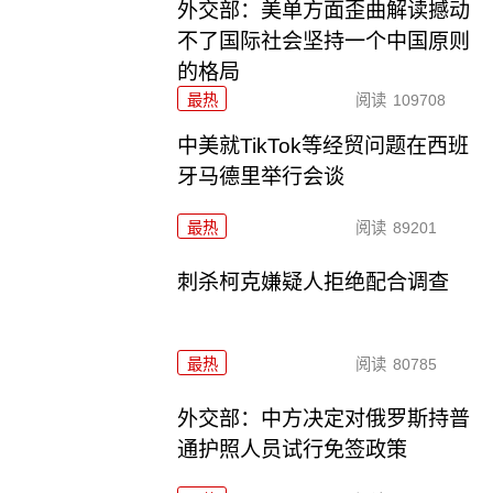
外交部：美单方面歪曲解读撼动
不了国际社会坚持一个中国原则
的格局
最热
阅读
109708
中美就TikTok等经贸问题在西班
牙马德里举行会谈
最热
阅读
89201
刺杀柯克嫌疑人拒绝配合调查
最热
阅读
80785
外交部：中方决定对俄罗斯持普
通护照人员试行免签政策