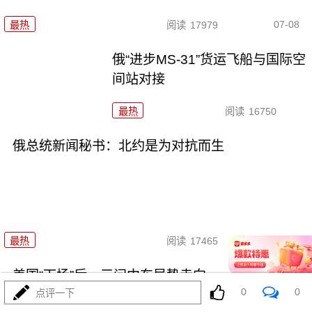
07-08
最热
阅读
17979
俄“进步MS-31”货运飞船与国际空
间站对接
最热
阅读
16750
俄总统新闻秘书：北约是为对抗而生
06-25
最热
阅读
17465
美国“下场”后，三问中东局势走向
0
0
点评一下