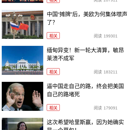
相关
阅读
207911
中国“摊牌”后，美欧为何集体噤声
了？
相关
阅读
199301
缅甸异变！新一轮大清算，敏昂
莱溃不成军
相关
阅读
183211
逼中国走自己的路，终会把美国
自己的路堵死
相关
阅读
179091
这次希望哈里斯赢，因为她确实