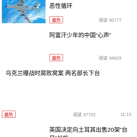
恶性循环
最热
阅读
80777
阿富汗少年的中国“心声”
最热
阅读
94629
乌克兰曝战时腐败窝案 两名部长下台
11-13
最热
阅读
87702
英国决定向土耳其出售20架“台