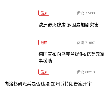
最热
阅读
77438
欧洲野火肆虐 多因素加剧灾害
最热
阅读
71997
德国宣布向乌克兰提供5亿美元军
事援助
最热
阅读
60219
向洛杉矶派兵是否违法 加州诉特朗普案开审