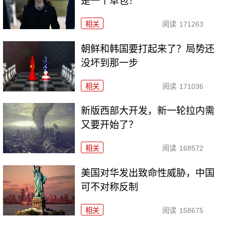
是一个草包！
相关
阅读
171263
朝鲜和韩国要打起来了？局势还
没坏到那一步
相关
阅读
171036
新版西部大开发，新一轮拉内需
又要开始了？
相关
阅读
168572
美国对华发出致命性威胁，中国
可不对称反制
相关
阅读
158675