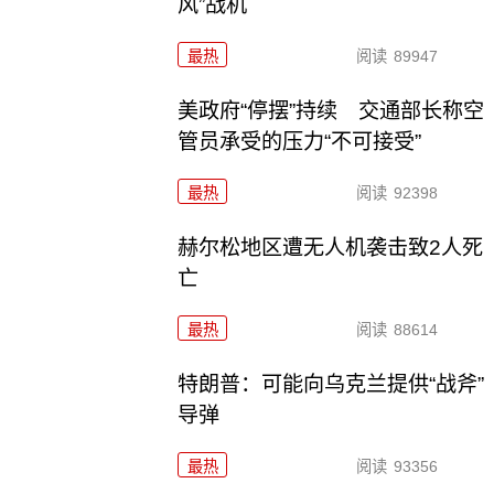
风”战机
最热
阅读
89947
美政府“停摆”持续 交通部长称空
管员承受的压力“不可接受”
最热
阅读
92398
赫尔松地区遭无人机袭击致2人死
亡
最热
阅读
88614
特朗普：可能向乌克兰提供“战斧”
导弹
最热
阅读
93356