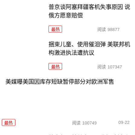
普京谈阿塞拜疆客机失事原因 说
俄方愿意赔偿
最热
阅读
98877
捆束儿童、使用催泪弹 美联邦机
构激进执法遭抗议
最热
阅读
107347
美媒曝美国因库存短缺暂停部分对欧洲军售
09-22
最热
阅读
100749