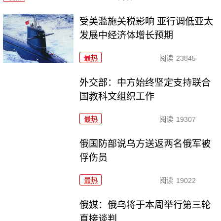
受美滥施关税影响 亚行调低亚太
发展中经济体增长预期
最热
阅读
23845
外交部：中方始终坚定支持联合
国教科文组织工作
最热
阅读
19307
俄国防部说乌方送返两名俄军被
俘伤员
最热
阅读
19022
俄媒：俄乌将于本周举行第三轮
直接谈判