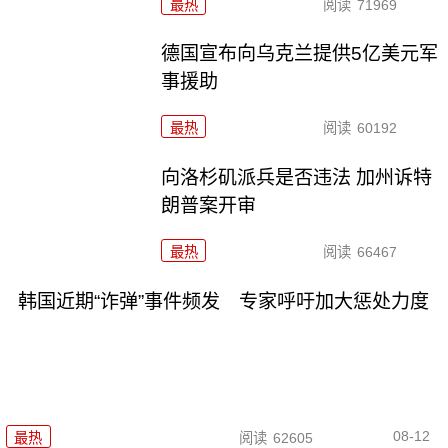
最热
阅读
71969
德国宣布向乌克兰提供5亿美元军
事援助
最热
阅读
60192
向洛杉矶派兵是否违法 加州诉特
朗普案开审
最热
阅读
66467
韩国近期“诈弹”事件频发 专家呼吁加大惩处力度
08-12
最热
阅读
62605