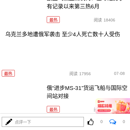
有记录以来第三热6月
最热
阅读
18406
乌克兰多地遭俄军袭击 至少4人死亡数十人受伤
07-08
最热
阅读
17956
俄“进步MS-31”货运飞船与国际空
间站对接
最热
阅读
16734
0
0
点评一下
俄总统新闻秘书：北约是为对抗而生