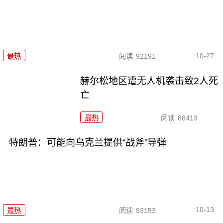
10-27
最热
阅读
92191
赫尔松地区遭无人机袭击致2人死
亡
最热
阅读
88413
特朗普：可能向乌克兰提供“战斧”导弹
10-13
最热
阅读
93153