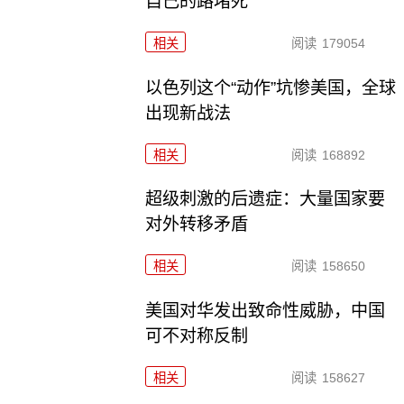
自己的路堵死
相关
阅读
179054
以色列这个“动作”坑惨美国，全球
出现新战法
相关
阅读
168892
超级刺激的后遗症：大量国家要
对外转移矛盾
相关
阅读
158650
美国对华发出致命性威胁，中国
可不对称反制
相关
阅读
158627