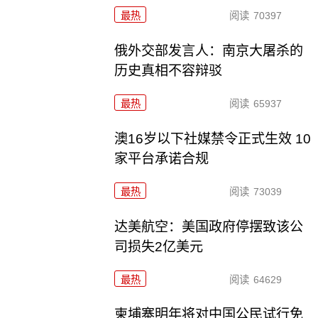
最热
阅读
70397
俄外交部发言人：南京大屠杀的
历史真相不容辩驳
最热
阅读
65937
澳16岁以下社媒禁令正式生效 10
家平台承诺合规
最热
阅读
73039
达美航空：美国政府停摆致该公
司损失2亿美元
最热
阅读
64629
柬埔寨明年将对中国公民试行免