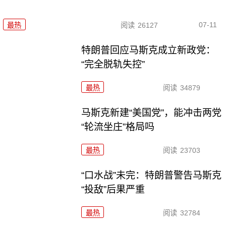
07-11
最热
阅读
26127
特朗普回应马斯克成立新政党：
“完全脱轨失控”
最热
阅读
34879
马斯克新建“美国党”，能冲击两党
“轮流坐庄”格局吗
最热
阅读
23703
“口水战”未完：特朗普警告马斯克
“投敌”后果严重
最热
阅读
32784