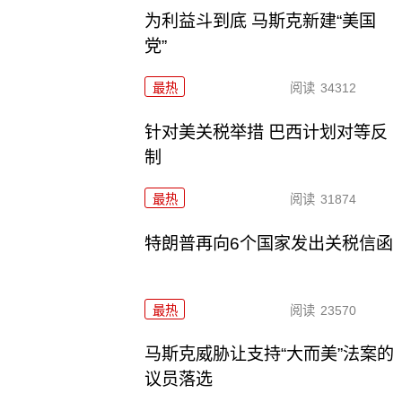
为利益斗到底 马斯克新建“美国
党”
最热
阅读
34312
针对美关税举措 巴西计划对等反
制
最热
阅读
31874
特朗普再向6个国家发出关税信函
最热
阅读
23570
马斯克威胁让支持“大而美”法案的
议员落选