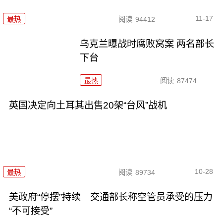
11-17
最热
阅读
94412
乌克兰曝战时腐败窝案 两名部长
下台
最热
阅读
87474
英国决定向土耳其出售20架“台风”战机
10-28
最热
阅读
89734
美政府“停摆”持续 交通部长称空管员承受的压力
“不可接受”