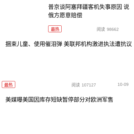
普京谈阿塞拜疆客机失事原因 说
俄方愿意赔偿
最热
阅读
98662
捆束儿童、使用催泪弹 美联邦机构激进执法遭抗议
10-09
最热
阅读
107127
美媒曝美国因库存短缺暂停部分对欧洲军售