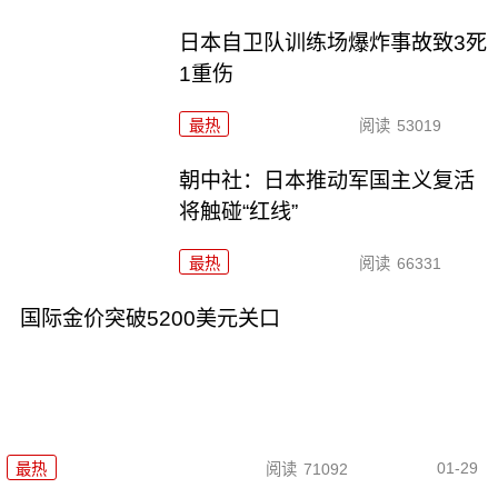
日本自卫队训练场爆炸事故致3死
1重伤
最热
阅读
53019
朝中社：日本推动军国主义复活
将触碰“红线”
最热
阅读
66331
国际金价突破5200美元关口
01-29
最热
阅读
71092