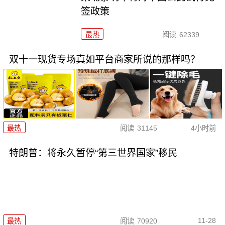
签政策
最热
阅读
62339
双十一现货专场真如平台商家所说的那样吗？
最热
阅读
31145
4小时前
特朗普：将永久暂停“第三世界国家”移民
11-28
最热
阅读
70920