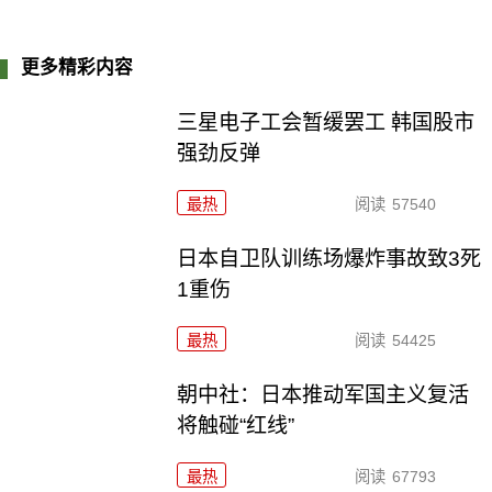
更多精彩内容
三星电子工会暂缓罢工 韩国股市
强劲反弹
最热
阅读
57540
日本自卫队训练场爆炸事故致3死
1重伤
最热
阅读
54425
朝中社：日本推动军国主义复活
将触碰“红线”
最热
阅读
67793