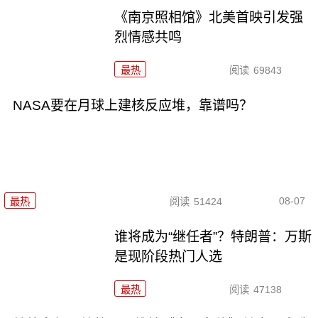
《南京照相馆》北美首映引发强
烈情感共鸣
最热
阅读
69843
NASA要在月球上建核反应堆，靠谱吗？
08-07
最热
阅读
51424
谁将成为“继任者”？特朗普：万斯
是现阶段热门人选
最热
阅读
47138