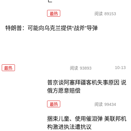
亡
最热
阅读
89153
特朗普：可能向乌克兰提供“战斧”导弹
10-13
最热
阅读
93893
普京谈阿塞拜疆客机失事原因 说
俄方愿意赔偿
最热
阅读
99434
捆束儿童、使用催泪弹 美联邦机
构激进执法遭抗议