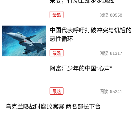
未变，行动上却步步越线
最热
阅读
80558
中国代表呼吁打破冲突与饥饿的
恶性循环
最热
阅读
81317
阿富汗少年的中国“心声”
最热
阅读
95241
乌克兰曝战时腐败窝案 两名部长下台