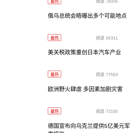
最热
阅读
78335
俄乌总统会晤曝出多个可能地点
最热
阅读
65311
美关税政策重创日本汽车产业
最热
阅读
77553
欧洲野火肆虐 多因素加剧灾害
最热
阅读
72105
德国宣布向乌克兰提供5亿美元军