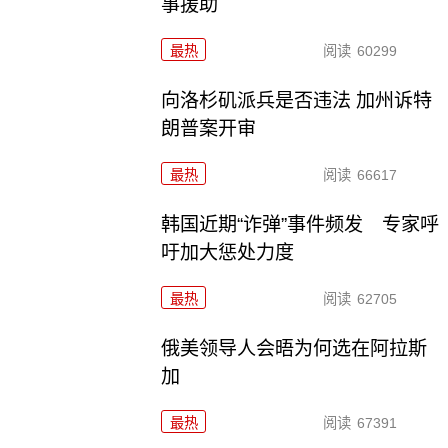
事援助
最热
阅读
60299
向洛杉矶派兵是否违法 加州诉特
朗普案开审
最热
阅读
66617
韩国近期“诈弹”事件频发 专家呼
吁加大惩处力度
最热
阅读
62705
俄美领导人会晤为何选在阿拉斯
加
最热
阅读
67391