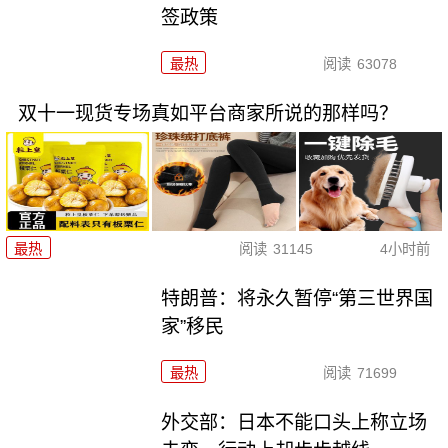
签政策
最热
阅读
63078
双十一现货专场真如平台商家所说的那样吗？
最热
阅读
31145
4小时前
特朗普：将永久暂停“第三世界国
家”移民
最热
阅读
71699
外交部：日本不能口头上称立场