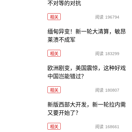
不对等的对抗
相关
阅读
196794
缅甸异变！新一轮大清算，敏昂
莱溃不成军
相关
阅读
183299
欧洲剧变，美国震惊，这种好戏
中国岂能错过？
相关
阅读
180807
新版西部大开发，新一轮拉内需
又要开始了？
相关
阅读
168661