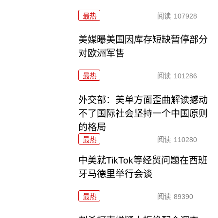
最热
阅读
107928
美媒曝美国因库存短缺暂停部分
对欧洲军售
最热
阅读
101286
外交部：美单方面歪曲解读撼动
不了国际社会坚持一个中国原则
的格局
最热
阅读
110280
中美就TikTok等经贸问题在西班
牙马德里举行会谈
最热
阅读
89390