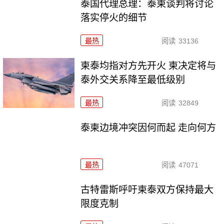
泰国代理总理：泰柬谈判将讨论
落实停火的细节
最热
阅读
33136
柬泰均指对方先开火 柬决定将与
泰外交关系降至最低级别
最热
阅读
32849
泰柬边境冲突因何而起 走向何方
最热
阅读
47071
古特雷斯呼吁柬泰双方保持最大
限度克制