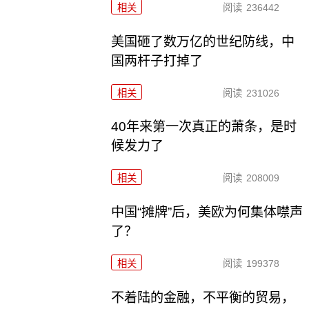
相关
阅读
236442
美国砸了数万亿的世纪防线，中
国两杆子打掉了
相关
阅读
231026
40年来第一次真正的萧条，是时
候发力了
相关
阅读
208009
中国“摊牌”后，美欧为何集体噤声
了？
相关
阅读
199378
不着陆的金融，不平衡的贸易，