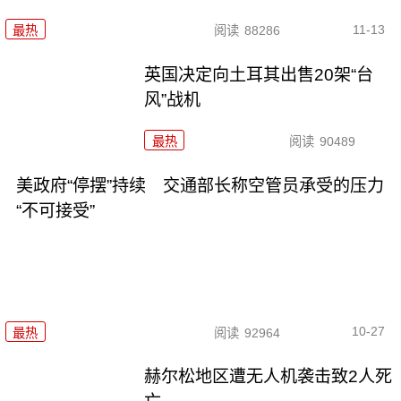
11-13
最热
阅读
88286
英国决定向土耳其出售20架“台
风”战机
最热
阅读
90489
美政府“停摆”持续 交通部长称空管员承受的压力
“不可接受”
10-27
最热
阅读
92964
赫尔松地区遭无人机袭击致2人死