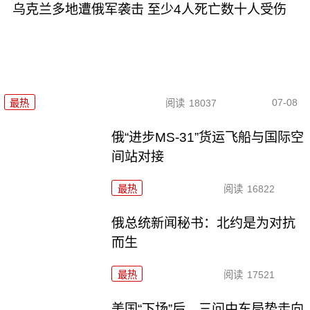
乌克兰多地遭俄军袭击 至少4人死亡数十人受伤
07-08
最热
阅读
18037
俄“进步MS-31”货运飞船与国际空
间站对接
最热
阅读
16822
俄总统新闻秘书：北约是为对抗
而生
最热
阅读
17521
美国“下场”后，三问中东局势走向