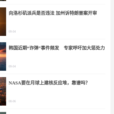
向洛杉矶派兵是否违法 加州诉特朗普案开审
09-04
韩国近期“诈弹”事件频发 专家呼吁加大惩处力
度
09-04
NASA要在月球上建核反应堆，靠谱吗？
08-06