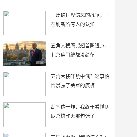
了
裤
一场被世界遗忘的战争，正
在刷新所有人的认知
五角大楼鹰派翘首盼进京，
北京连门缝都没给留
五角大楼吓唬中俄？这事恰
恰暴露了美军的底裤
胡塞这一炸，我终于看懂伊
朗总统昨天那句话了