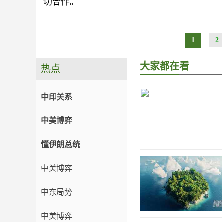
切合作。
1
2
大家都在看
热点
中印关系
中美博弈
懂伊朗总统
中美博弈
中东局势
中美博弈