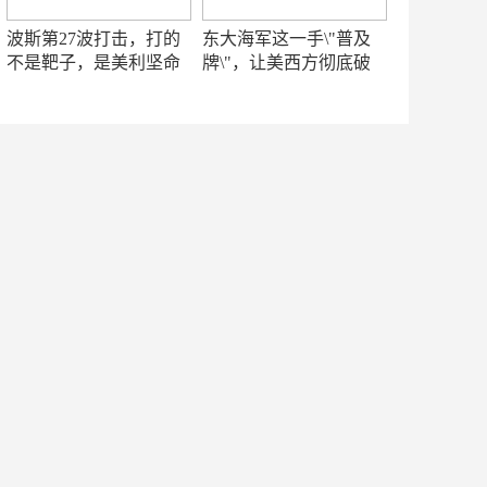
波斯第27波打击，打的
东大海军这一手\"普及
不是靶子，是美利坚命
牌\"，让美西方彻底破
门
防！