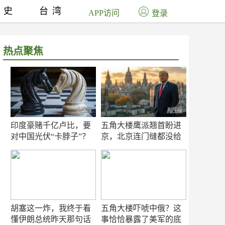
历史
台湾
APP访问
登录
热点聚焦
印度豪赌千亿卢比，要
五角大楼鹰派翘首盼进
对中国光伏“卡脖子”？
京，北京连门缝都没给
留
胡塞这一炸，我终于看
五角大楼吓唬中俄？这
懂伊朗总统昨天那句话
事恰恰暴露了美军的底