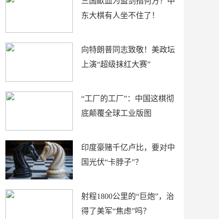
三国歃血为盟剑指何方？中
东大棋有人坐不住了！
向特朗普同志致敬！美政坛
上演“超级抹红大赛”
“工厂的工厂”：中国这棋彻
底颠覆全球工业版图
印度豪赌千亿卢比，要对中
国光伏“卡脖子”？
射程1800公里的“巨炮”，治
得了美军“焦虑”吗？