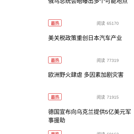
俄乌总统会晤曝出多个可能地点
最热
阅读
65170
美关税政策重创日本汽车产业
最热
阅读
77319
欧洲野火肆虐 多因素加剧灾害
最热
阅读
71915
德国宣布向乌克兰提供5亿美元军
事援助