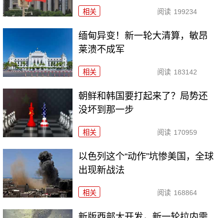
相关
阅读
199234
缅甸异变！新一轮大清算，敏昂
莱溃不成军
相关
阅读
183142
朝鲜和韩国要打起来了？局势还
没坏到那一步
相关
阅读
170959
以色列这个“动作”坑惨美国，全球
出现新战法
相关
阅读
168864
新版西部大开发，新一轮拉内需