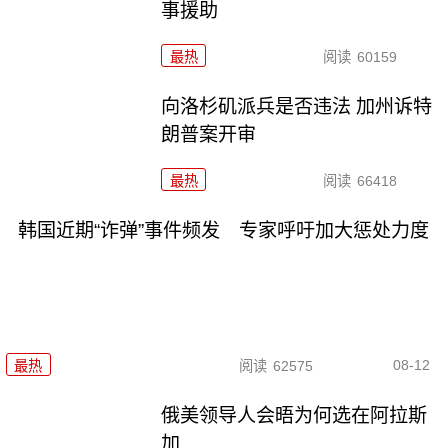
事援助
最热
阅读
60159
向洛杉矶派兵是否违法 加州诉特
朗普案开审
最热
阅读
66418
韩国近期“诈弹”事件频发 专家呼吁加大惩处力度
08-12
最热
阅读
62575
俄美领导人会晤为何选在阿拉斯
加