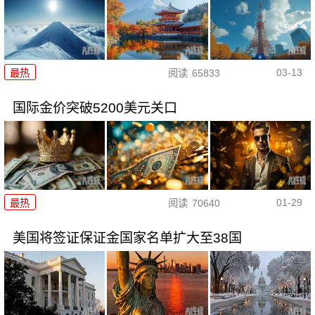
03-13
最热
阅读
65833
国际金价突破5200美元关口
01-29
最热
阅读
70640
美国将签证保证金国家名单扩大至38国