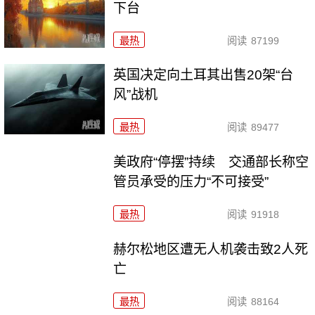
下台
最热
阅读
87199
英国决定向土耳其出售20架“台
风”战机
最热
阅读
89477
美政府“停摆”持续 交通部长称空
管员承受的压力“不可接受”
最热
阅读
91918
赫尔松地区遭无人机袭击致2人死
亡
最热
阅读
88164