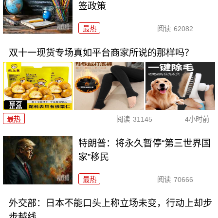
签政策
最热
阅读
62082
双十一现货专场真如平台商家所说的那样吗？
最热
阅读
31145
4小时前
特朗普：将永久暂停“第三世界国
家”移民
最热
阅读
70666
外交部：日本不能口头上称立场未变，行动上却步
步越线