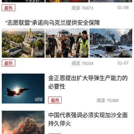
01-08
最热
阅读
76871
“志愿联盟”承诺向乌克兰提供安全保障
01-07
最热
阅读
75034
金正恩提出扩大导弹生产能力的
必要性
最热
阅读
75388
中国代表强调必须实现加沙全面
持久停火