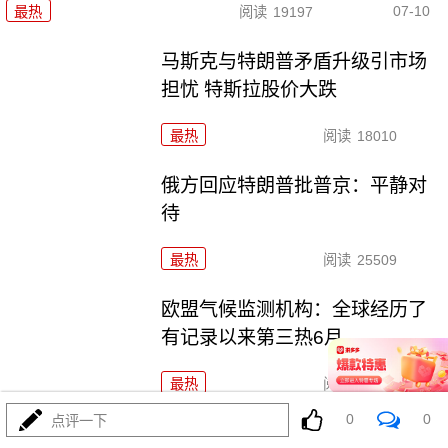
07-10
最热
阅读
19197
马斯克与特朗普矛盾升级引市场
担忧 特斯拉股价大跌
最热
阅读
18010
俄方回应特朗普批普京：平静对
待
最热
阅读
25509
欧盟气候监测机构：全球经历了
有记录以来第三热6月
最热
阅读
18406
0
0
点评一下
乌克兰多地遭俄军袭击 至少4人