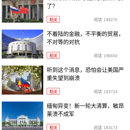
了？
相关
阅读
199270
不着陆的金融，不平衡的贸易，
不对等的对抗
相关
阅读
196650
听到这个消息，恐怕会让美国严
重失望到崩溃
相关
阅读
193724
缅甸异变！新一轮大清算，敏昂
莱溃不成军
相关
阅读
183173