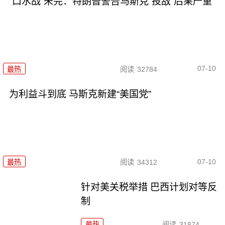
“口水战”未完：特朗普警告马斯克“投敌”后果严重
07-10
最热
阅读
32784
为利益斗到底 马斯克新建“美国党”
07-10
最热
阅读
34312
针对美关税举措 巴西计划对等反
制
最热
阅读
31874