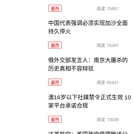
最热
阅读
75857
中国代表强调必须实现加沙全面
持久停火
最热
阅读
70397
俄外交部发言人：南京大屠杀的
历史真相不容辩驳
最热
阅读
65937
澳16岁以下社媒禁令正式生效 10
家平台承诺合规
最热
阅读
73039