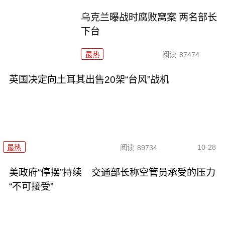
乌克兰曝战时腐败窝案 两名部长
下台
最热
阅读
87474
英国决定向土耳其出售20架“台风”战机
10-28
最热
阅读
89734
美政府“停摆”持续 交通部长称空管员承受的压力
“不可接受”