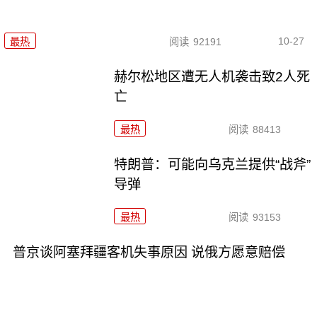
10-27
最热
阅读
92191
赫尔松地区遭无人机袭击致2人死
亡
最热
阅读
88413
特朗普：可能向乌克兰提供“战斧”
导弹
最热
阅读
93153
普京谈阿塞拜疆客机失事原因 说俄方愿意赔偿