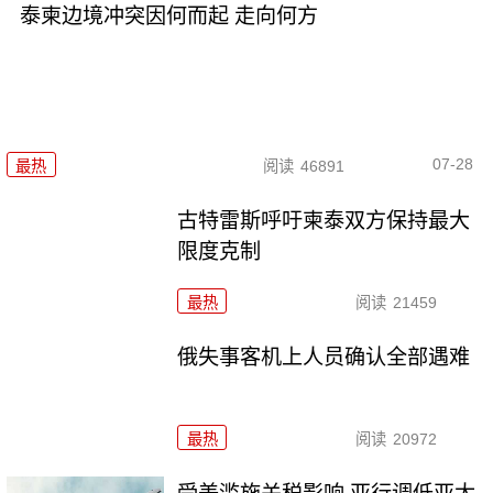
泰柬边境冲突因何而起 走向何方
07-28
最热
阅读
46891
古特雷斯呼吁柬泰双方保持最大
限度克制
最热
阅读
21459
俄失事客机上人员确认全部遇难
最热
阅读
20972