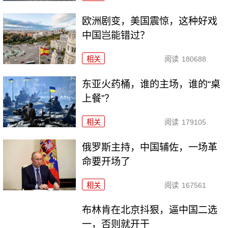
欧洲剧变，美国震惊，这种好戏
中国岂能错过？
相关
阅读
180688
东亚火药桶，谁的主场，谁的“桌
上餐”？
相关
阅读
179105
俄罗斯主持，中国辅佐，一场革
命要开场了
相关
阅读
167561
布林肯在北京抖狠，逼中国二选
一，否则就开干