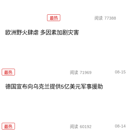
最热
阅读
77388
欧洲野火肆虐 多因素加剧灾害
08-15
最热
阅读
71969
德国宣布向乌克兰提供5亿美元军事援助
08-14
最热
阅读
60192