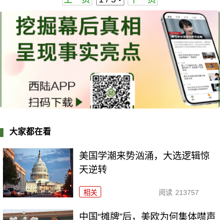
大家都在看
美国学潮来势汹涌，大选逻辑惊
天逆转
相关
阅读
213757
中国“摊牌”后，美欧为何集体噤声