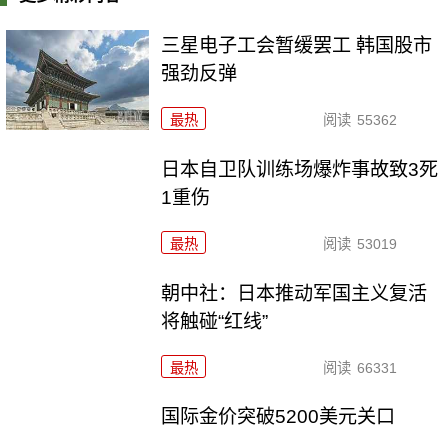
三星电子工会暂缓罢工 韩国股市
强劲反弹
最热
阅读
55362
日本自卫队训练场爆炸事故致3死
1重伤
最热
阅读
53019
朝中社：日本推动军国主义复活
将触碰“红线”
最热
阅读
66331
国际金价突破5200美元关口