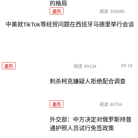
的格局
最热
阅读
109485
中美就TikTok等经贸问题在西班牙马德里举行会谈
09-16
最热
阅读
89134
刺杀柯克嫌疑人拒绝配合调查
最热
阅读
80754
外交部：中方决定对俄罗斯持普
通护照人员试行免签政策