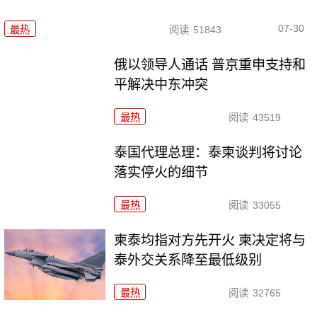
07-30
最热
阅读
51843
俄以领导人通话 普京重申支持和
平解决中东冲突
最热
阅读
43519
泰国代理总理：泰柬谈判将讨论
落实停火的细节
最热
阅读
33055
柬泰均指对方先开火 柬决定将与
泰外交关系降至最低级别
最热
阅读
32765