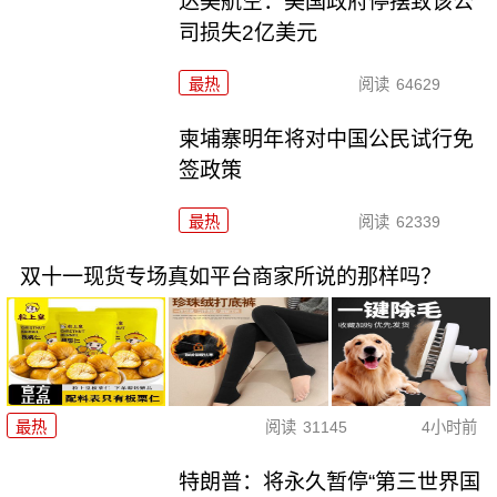
达美航空：美国政府停摆致该公
司损失2亿美元
最热
阅读
64629
柬埔寨明年将对中国公民试行免
签政策
最热
阅读
62339
双十一现货专场真如平台商家所说的那样吗？
最热
阅读
31145
4小时前
特朗普：将永久暂停“第三世界国