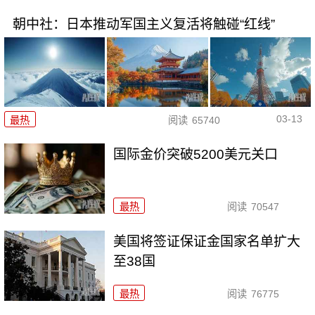
朝中社：日本推动军国主义复活将触碰“红线”
03-13
最热
阅读
65740
国际金价突破5200美元关口
最热
阅读
70547
美国将签证保证金国家名单扩大
至38国
最热
阅读
76775