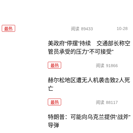
10-28
最热
阅读
89433
美政府“停摆”持续 交通部长称空
管员承受的压力“不可接受”
最热
阅读
91866
赫尔松地区遭无人机袭击致2人死
亡
最热
阅读
88117
特朗普：可能向乌克兰提供“战斧”
导弹