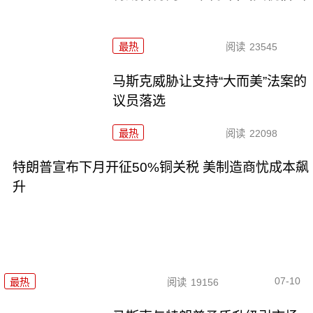
最热
阅读
23545
马斯克威胁让支持“大而美”法案的
议员落选
最热
阅读
22098
特朗普宣布下月开征50%铜关税 美制造商忧成本飙
升
07-10
最热
阅读
19156