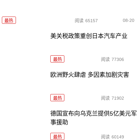
08-20
最热
阅读
65157
美关税政策重创日本汽车产业
最热
阅读
77306
欧洲野火肆虐 多因素加剧灾害
最热
阅读
71902
德国宣布向乌克兰提供5亿美元军
事援助
最热
阅读
60149