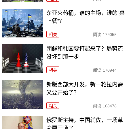
东亚火药桶，谁的主场，谁的“桌
上餐”？
相关
阅读
179055
朝鲜和韩国要打起来了？局势还
没坏到那一步
相关
阅读
170944
新版西部大开发，新一轮拉内需
又要开始了？
相关
阅读
168478
俄罗斯主持，中国辅佐，一场革
命要开场了