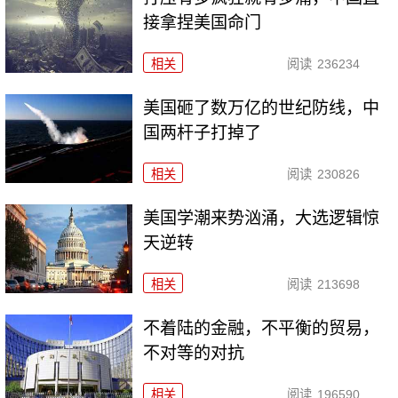
接拿捏美国命门
相关
阅读
236234
美国砸了数万亿的世纪防线，中
国两杆子打掉了
相关
阅读
230826
美国学潮来势汹涌，大选逻辑惊
天逆转
相关
阅读
213698
不着陆的金融，不平衡的贸易，
不对等的对抗
相关
阅读
196590