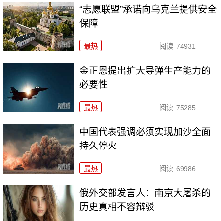
“志愿联盟”承诺向乌克兰提供安全
保障
最热
阅读
74931
金正恩提出扩大导弹生产能力的
必要性
最热
阅读
75285
中国代表强调必须实现加沙全面
持久停火
最热
阅读
69986
俄外交部发言人：南京大屠杀的
历史真相不容辩驳