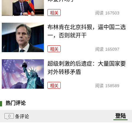
相关
阅读
167503
布林肯在北京抖狠，逼中国二选
一，否则就开干
相关
阅读
165097
超级刺激的后遗症：大量国家要
对外转移矛盾
相关
阅读
158589
热门评论
登陆
0
条评论