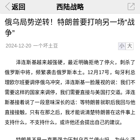
返回
西陆战略
俄乌局势逆转！特朗普要打响另一场“战
争”
小
大
2024-12-20
一个坏土豆
泽连斯基越来越强硬，最近明确拒绝了停火，刺杀了
俄罗斯中将，频繁袭击俄罗斯本土。12月17号，匈牙利总
理欧尔班要调停俄乌冲突，泽连斯基一脸蔑视的说：我们不
需要这样的国家来调停，我们需要直接与美国打交道。泽连
斯基接着说了一段意味深长的话：等特朗普就职后我回与他
直接接触，只有在那之后，我才能说清楚特朗普在这件事上
支持什么，不支持什么，或许他还会提出自己的建议。
特朗普不是一直要强力压制乌克兰停火吗，为什么泽