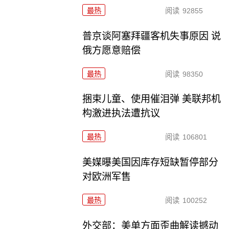
最热
阅读
92855
普京谈阿塞拜疆客机失事原因 说
俄方愿意赔偿
最热
阅读
98350
捆束儿童、使用催泪弹 美联邦机
构激进执法遭抗议
最热
阅读
106801
美媒曝美国因库存短缺暂停部分
对欧洲军售
最热
阅读
100252
外交部：美单方面歪曲解读撼动