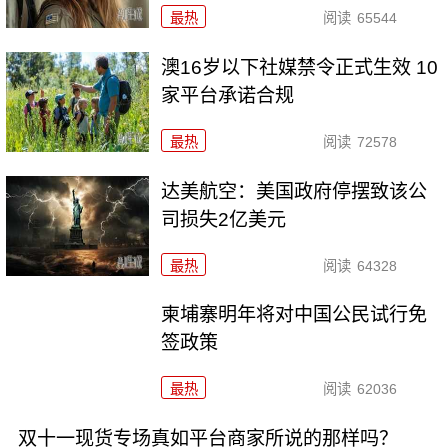
最热
阅读
65544
澳16岁以下社媒禁令正式生效 10
家平台承诺合规
最热
阅读
72578
达美航空：美国政府停摆致该公
司损失2亿美元
最热
阅读
64328
柬埔寨明年将对中国公民试行免
签政策
最热
阅读
62036
双十一现货专场真如平台商家所说的那样吗？