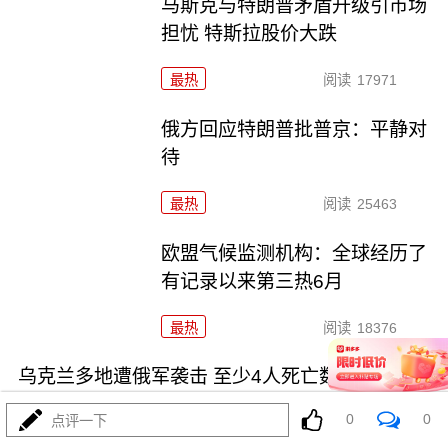
马斯克与特朗普矛盾升级引市场
担忧 特斯拉股价大跌
最热
阅读
17971
俄方回应特朗普批普京：平静对
待
最热
阅读
25463
欧盟气候监测机构：全球经历了
有记录以来第三热6月
最热
阅读
18376
乌克兰多地遭俄军袭击 至少4人死亡数十人受伤
0
0
点评一下