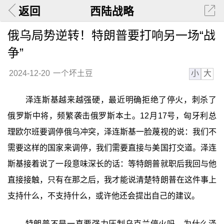
返回
西陆战略
俄乌局势逆转！特朗普要打响另一场“战
争”
小
大
2024-12-20
一个坏土豆
泽连斯基越来越强硬，最近明确拒绝了停火，刺杀了
俄罗斯中将，频繁袭击俄罗斯本土。12月17号，匈牙利总
理欧尔班要调停俄乌冲突，泽连斯基一脸蔑视的说：我们不
需要这样的国家来调停，我们需要直接与美国打交道。泽连
斯基接着说了一段意味深长的话：等特朗普就职后我回与他
直接接触，只有在那之后，我才能说清楚特朗普在这件事上
支持什么，不支持什么，或许他还会提出自己的建议。
特朗普不是一直要强力压制乌克兰停火吗，为什么泽