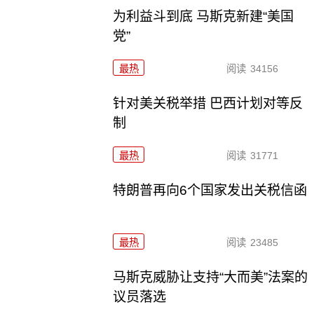
为利益斗到底 马斯克新建“美国
党”
最热
阅读
34156
针对美关税举措 巴西计划对等反
制
最热
阅读
31771
特朗普再向6个国家发出关税信函
最热
阅读
23485
马斯克威胁让支持“大而美”法案的
议员落选