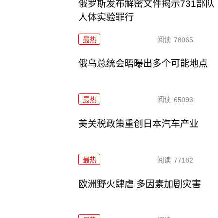
俄罗斯发布解密文件揭示731部队
人体实验罪行
最热
阅读
78065
俄乌总统会晤曝出多个可能地点
最热
阅读
65093
美关税政策重创日本汽车产业
最热
阅读
77182
欧洲野火肆虐 多因素加剧灾害