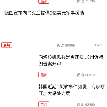
最热
阅读
71796
德国宣布向乌克兰提供5亿美元军事援助
08-14
最热
阅读
60069
向洛杉矶派兵是否违法 加州诉特
朗普案开审
最热
阅读
66312
韩国近期“诈弹”事件频发 专家呼
吁加大惩处力度
最热
阅读
62490