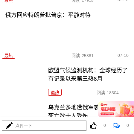
最热
阅读
17915
俄方回应特朗普批普京：平静对待
07-10
最热
阅读
25381
欧盟气候监测机构：全球经历了
有记录以来第三热6月
最热
阅读
18304
乌克兰多地遭俄军袭击 至少4人
死亡数十人受伤
0
0
点评一下
最热
阅读
17852