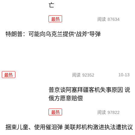
亡
最热
阅读
87634
特朗普：可能向乌克兰提供“战斧”导弹
10-13
最热
阅读
92352
普京谈阿塞拜疆客机失事原因 说
俄方愿意赔偿
最热
阅读
97822
捆束儿童、使用催泪弹 美联邦机构激进执法遭抗议