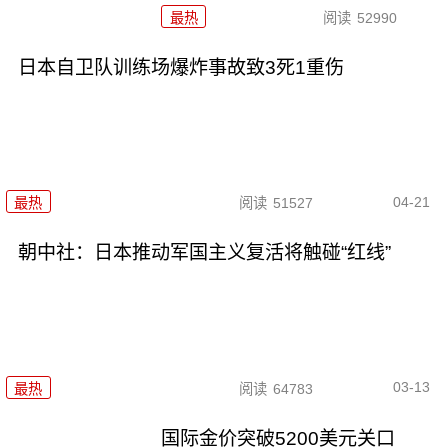
最热
阅读
52990
日本自卫队训练场爆炸事故致3死1重伤
04-21
最热
阅读
51527
朝中社：日本推动军国主义复活将触碰“红线”
03-13
最热
阅读
64783
国际金价突破5200美元关口