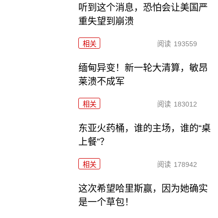
听到这个消息，恐怕会让美国严
重失望到崩溃
相关
阅读
193559
缅甸异变！新一轮大清算，敏昂
莱溃不成军
相关
阅读
183012
东亚火药桶，谁的主场，谁的“桌
上餐”？
相关
阅读
178942
这次希望哈里斯赢，因为她确实
是一个草包！