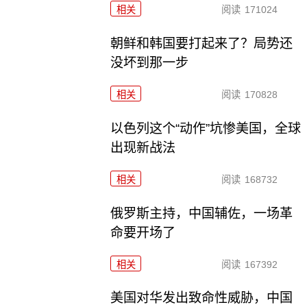
相关
阅读
171024
朝鲜和韩国要打起来了？局势还
没坏到那一步
相关
阅读
170828
以色列这个“动作”坑惨美国，全球
出现新战法
相关
阅读
168732
俄罗斯主持，中国辅佐，一场革
命要开场了
相关
阅读
167392
美国对华发出致命性威胁，中国