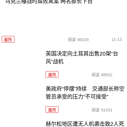
乌克兰曝战时腐败窝案 两名部长下台
11-13
最热
阅读
86629
英国决定向土耳其出售20架“台
风”战机
最热
阅读
88932
美政府“停摆”持续 交通部长称空
管员承受的压力“不可接受”
最热
阅读
91331
赫尔松地区遭无人机袭击致2人死