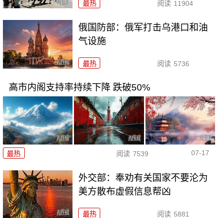
最热
阅读
11904
俄国防部：俄军打击乌港口和油
气设施
最热
阅读
5736
高市内阁支持率持续下降 跌破50%
07-17
最热
阅读
7539
外交部：奉劝有关国家不要沦为
美方散布虚假信息帮凶
最热
阅读
5881