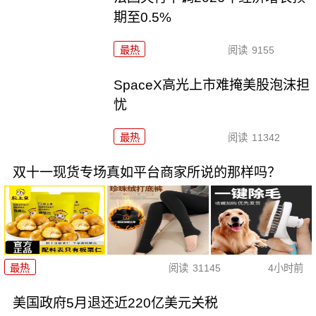
期至0.5%
最热
阅读
9155
SpaceX高光上市难掩美股泡沫担
忧
最热
阅读
11342
双十一现货专场真如平台商家所说的那样吗？
最热
阅读
31145
4小时前
美国政府5月退还近220亿美元关税