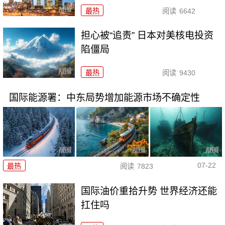
最热
阅读
6642
担心被“追责” 日本对美核电投资
陷僵局
最热
阅读
9430
国际能源署：中东局势增加能源市场不确定性
07-22
最热
阅读
7823
国际油价重拾升势 世界经济还能
扛住吗