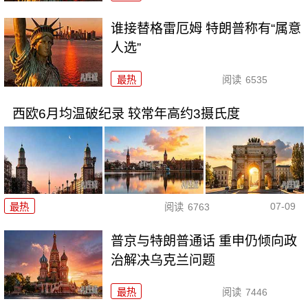
谁接替格雷厄姆 特朗普称有“属意
人选”
最热
阅读
6535
西欧6月均温破纪录 较常年高约3摄氏度
07-09
最热
阅读
6763
普京与特朗普通话 重申仍倾向政
治解决乌克兰问题
最热
阅读
7446