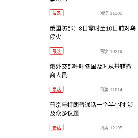
最热
阅读
11100
俄国防部：8日零时至10日前对乌
停火
最热
阅读
10219
俄外交部呼吁各国及时从基辅撤
离人员
最热
阅读
11014
普京与特朗普通话一个半小时 涉
及众多议题
最热
阅读
12195