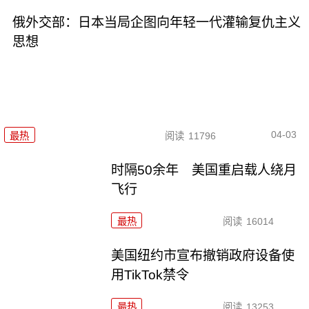
俄外交部：日本当局企图向年轻一代灌输复仇主义
思想
04-03
最热
阅读
11796
时隔50余年 美国重启载人绕月
飞行
最热
阅读
16014
美国纽约市宣布撤销政府设备使
用TikTok禁令
最热
阅读
13253