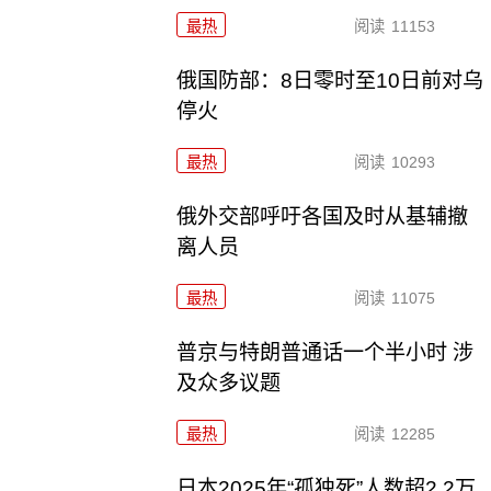
最热
阅读
11153
俄国防部：8日零时至10日前对乌
停火
最热
阅读
10293
俄外交部呼吁各国及时从基辅撤
离人员
最热
阅读
11075
普京与特朗普通话一个半小时 涉
及众多议题
最热
阅读
12285
日本2025年“孤独死”人数超2.2万