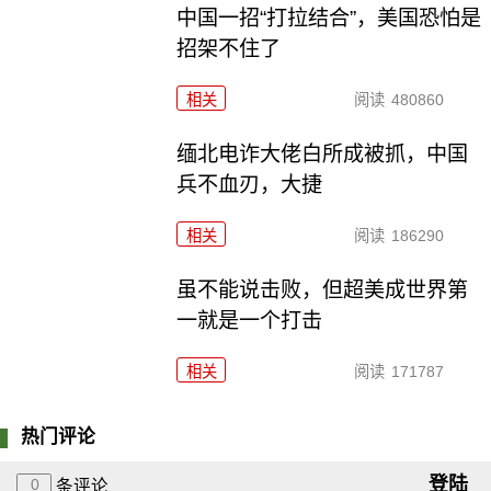
中国一招“打拉结合”，美国恐怕是
招架不住了
相关
阅读
480860
缅北电诈大佬白所成被抓，中国
兵不血刃，大捷
相关
阅读
186290
虽不能说击败，但超美成世界第
一就是一个打击
相关
阅读
171787
热门评论
登陆
0
条评论