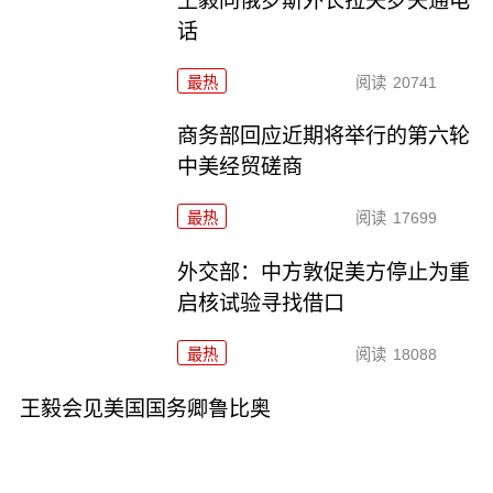
王毅同俄罗斯外长拉夫罗夫通电
话
最热
阅读
20741
商务部回应近期将举行的第六轮
中美经贸磋商
最热
阅读
17699
外交部：中方敦促美方停止为重
启核试验寻找借口
最热
阅读
18088
王毅会见美国国务卿鲁比奥