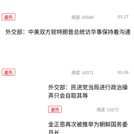
03-27
最热
阅读
25589
外交部：中美双方就特朗普总统访华事保持着沟通
03-26
最热
阅读
16371
外交部：民进党当局进行政治操
弄只会自取其辱
最热
阅读
13272
金正恩再次被推举为朝鲜国务委
员长