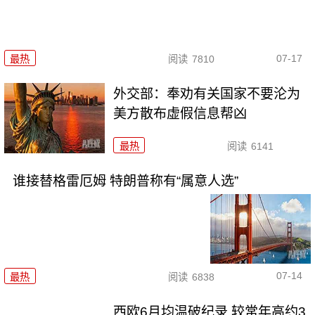
07-17
最热
阅读
7810
外交部：奉劝有关国家不要沦为
美方散布虚假信息帮凶
最热
阅读
6141
谁接替格雷厄姆 特朗普称有“属意人选”
07-14
最热
阅读
6838
西欧6月均温破纪录 较常年高约3