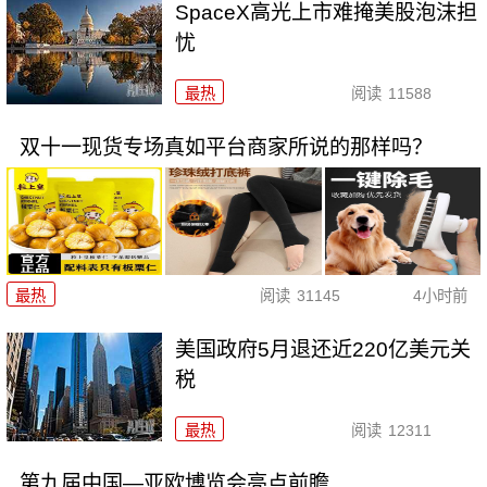
SpaceX高光上市难掩美股泡沫担
忧
最热
阅读
11588
双十一现货专场真如平台商家所说的那样吗？
最热
阅读
31145
4小时前
美国政府5月退还近220亿美元关
税
最热
阅读
12311
第九届中国—亚欧博览会亮点前瞻