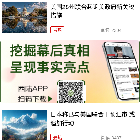
美国25州联合起诉美政府新关税
措施
最热
阅读
2304
日本称已与美国联合干预汇市 或
追加行动
最热
阅读
3437