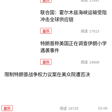
最热
阅读
21991
联合国：霍尔木兹海峡运输受阻
冲击全球供应链
最热
阅读
17513
特朗普称美国正在调查伊朗小学
遇袭事件
最热
阅读
14608
限制特朗普战争权力议案在美众院遭否决
03-06
最热
阅读
19729