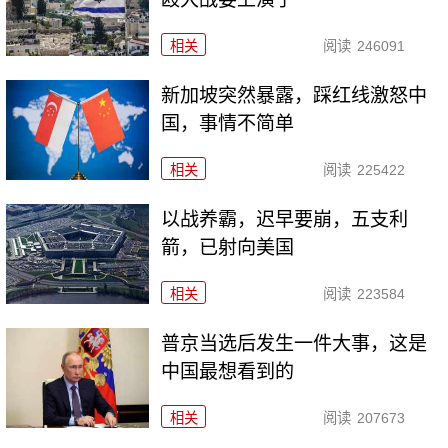
相关
阅读
246091
新加坡突然暴露，踩红线激怒中
国，事情不简单
相关
阅读
225422
以战养霸，迟早要崩，五支利
箭，已射向美国
相关
阅读
223584
普京当选后发生一件大事，这是
中国最想看到的
相关
阅读
207673