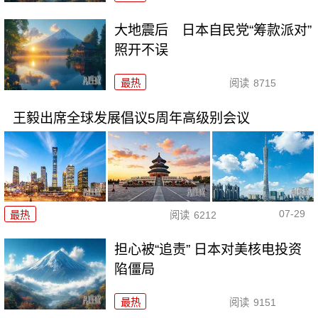
大地震后 日本自民党“筹款派对”
照开不误
最热
阅读
8715
王毅出席全球发展倡议5周年高级别会议
07-29
最热
阅读
6212
担心被“追责” 日本对美核电投资
陷僵局
最热
阅读
9151