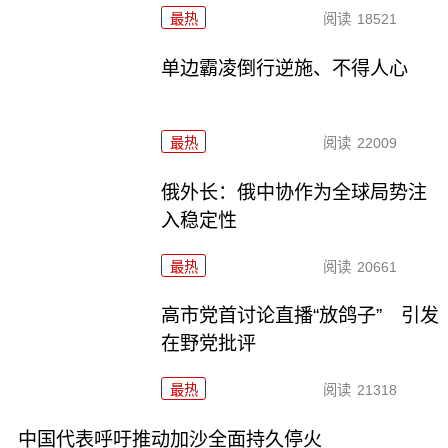
最热
阅读
18521
单边霸凌倒行逆施、不得人心
最热
阅读
22009
俄外长：俄中协作为全球局势注
入稳定性
最热
阅读
20661
高市党首讨论直播“放鸽子” 引发
在野党批评
最热
阅读
21318
中国代表呼吁推动加沙全面持久停火