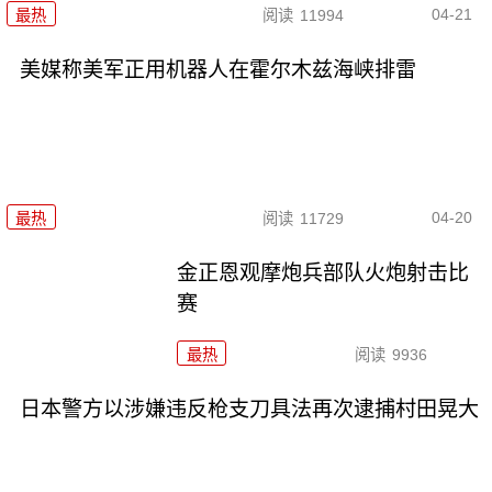
04-21
最热
阅读
11994
美媒称美军正用机器人在霍尔木兹海峡排雷
04-20
最热
阅读
11729
金正恩观摩炮兵部队火炮射击比
赛
最热
阅读
9936
日本警方以涉嫌违反枪支刀具法再次逮捕村田晃大