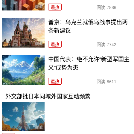
最热
阅读
7886
普京：乌克兰就俄乌战事提出两
条新建议
最热
阅读
7742
中国代表：绝不允许“新型军国主
义”成势为患
最热
阅读
8611
外交部批日本同域外国家互动频繁