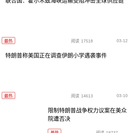
联合国：霍尔木兹海峡运输受阻冲击全球供应链
03-12
最热
阅读
17518
特朗普称美国正在调查伊朗小学遇袭事件
03-10
最热
阅读
14613
限制特朗普战争权力议案在美众
院遭否决
最热
阅读
19737