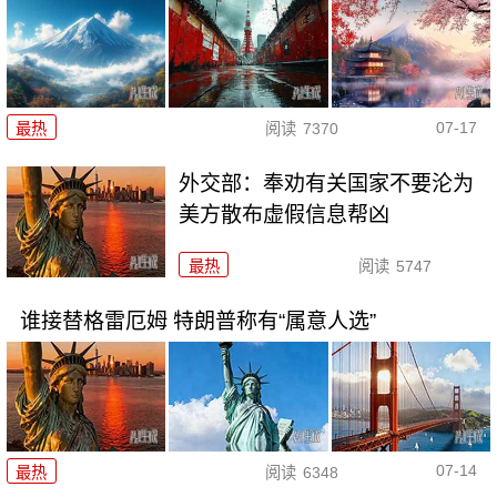
07-17
最热
阅读
7370
外交部：奉劝有关国家不要沦为
美方散布虚假信息帮凶
最热
阅读
5747
谁接替格雷厄姆 特朗普称有“属意人选”
07-14
最热
阅读
6348