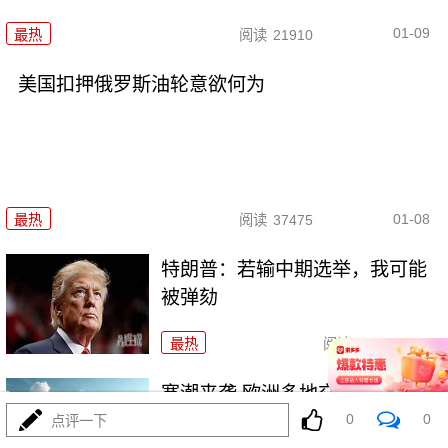
01-09
最热
阅读
21910
美国扣押俄罗斯油轮意欲何为
01-08
最热
阅读
37475
特朗普：若输中期选举，我可能
被弹劾
最热
阅读
19382
寒潮来袭 欧洲多地交通受阻
0
0
点评一下