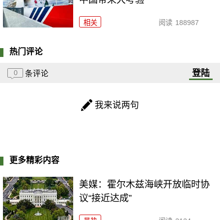
相关
阅读
188987
热门评论
登陆
0
条评论
我来说两句
更多精彩内容
美媒：霍尔木兹海峡开放临时协
议“接近达成”