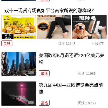
双十一现货专场真如平台商家所说的那样吗？
最热
阅读
31145
4小时前
美国政府5月退还近220亿美元关
税
最热
阅读
11988
第九届中国—亚欧博览会亮点前
瞻
最热
阅读
10753