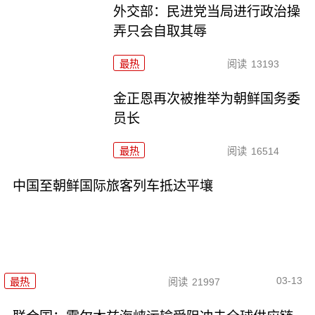
外交部：民进党当局进行政治操
弄只会自取其辱
最热
阅读
13193
金正恩再次被推举为朝鲜国务委
员长
最热
阅读
16514
中国至朝鲜国际旅客列车抵达平壤
03-13
最热
阅读
21997