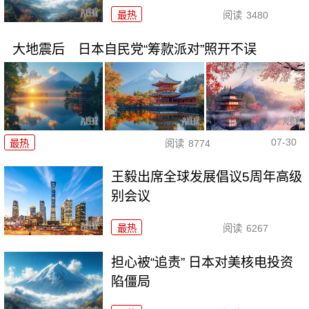
最热
阅读
3480
大地震后 日本自民党“筹款派对”照开不误
07-30
最热
阅读
8774
王毅出席全球发展倡议5周年高级
别会议
最热
阅读
6267
担心被“追责” 日本对美核电投资
陷僵局