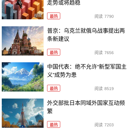
走势或将趋稳
最热
阅读
7790
普京：乌克兰就俄乌战事提出两
条新建议
最热
阅读
7656
中国代表：绝不允许“新型军国主
义”成势为患
最热
阅读
8519
外交部批日本同域外国家互动频
繁
最热
阅读
7203