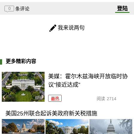
登陆
0
条评论
我来说两句
更多精彩内容
美媒：霍尔木兹海峡开放临时协
议“接近达成”
最热
阅读
2714
美国25州联合起诉美政府新关税措施