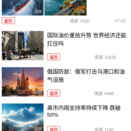
07-22
最热
阅读
7525
国际油价重拾升势 世界经济还能
扛住吗
最热
阅读
11535
俄国防部：俄军打击乌港口和油
气设施
最热
阅读
5498
高市内阁支持率持续下降 跌破
50%
最热
阅读
7245