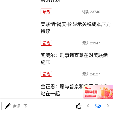
务的计划
最热
阅读
23746
美联储“褐皮书”显示关税成本压力
持续
最热
阅读
23947
鲍威尔：刑事调查意在对美联储
施压
最热
阅读
24127
金正恩：愿与普京和俄罗斯始终
站在一起
最热
阅读
21891
0
0
点评一下