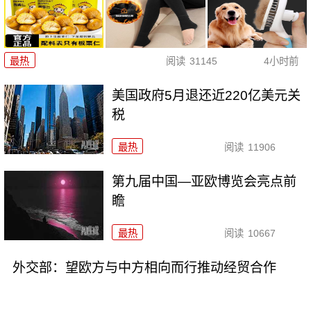
最热
阅读
31145
4小时前
美国政府5月退还近220亿美元关
税
最热
阅读
11906
第九届中国—亚欧博览会亮点前
瞻
最热
阅读
10667
外交部：望欧方与中方相向而行推动经贸合作