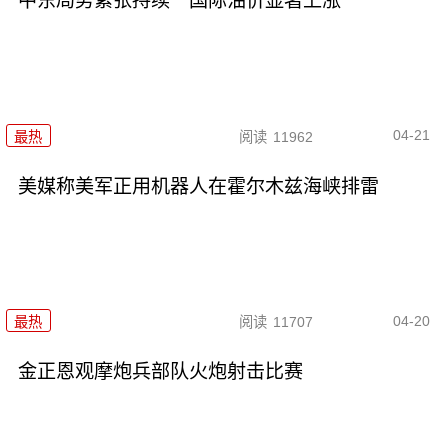
中东局势紧张持续 国际油价显著上涨
04-21
最热
阅读
11962
美媒称美军正用机器人在霍尔木兹海峡排雷
04-20
最热
阅读
11707
金正恩观摩炮兵部队火炮射击比赛