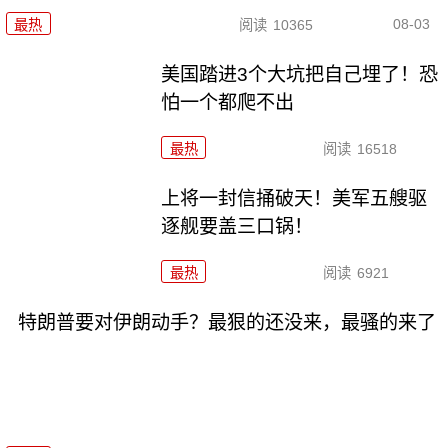
08-03
最热
阅读
10365
美国踏进3个大坑把自己埋了！恐
怕一个都爬不出
最热
阅读
16518
上将一封信捅破天！美军五艘驱
逐舰要盖三口锅！
最热
阅读
6921
特朗普要对伊朗动手？最狠的还没来，最骚的来了