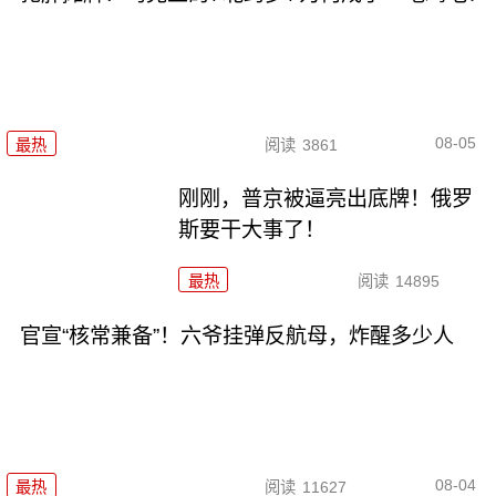
08-05
最热
阅读
3861
刚刚，普京被逼亮出底牌！俄罗
斯要干大事了！
最热
阅读
14895
官宣“核常兼备”！六爷挂弹反航母，炸醒多少人
08-04
最热
阅读
11627