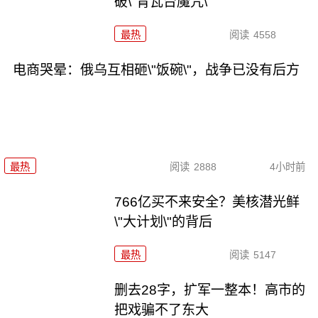
破\"青瓦台魔咒\"
最热
阅读
4558
电商哭晕：俄乌互相砸\"饭碗\"，战争已没有后方
最热
阅读
2888
4小时前
766亿买不来安全？美核潜光鲜
\"大计划\"的背后
最热
阅读
5147
删去28字，扩军一整本！高市的
把戏骗不了东大