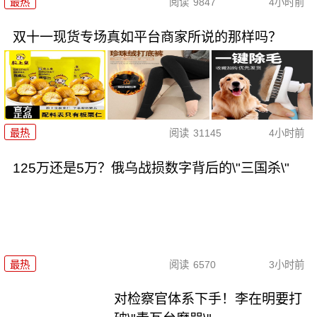
最热
阅读
9847
4小时前
双十一现货专场真如平台商家所说的那样吗？
最热
阅读
31145
4小时前
125万还是5万？俄乌战损数字背后的\"三国杀\"
最热
阅读
6570
3小时前
对检察官体系下手！李在明要打