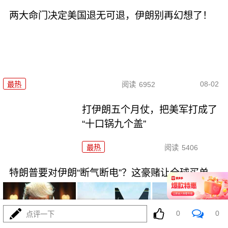
两大命门决定美国退无可退，伊朗别再幻想了！
08-02
最热
阅读
6952
打伊朗五个月仗，把美军打成了
“十口锅九个盖”
最热
阅读
5406
特朗普要对伊朗“断气断电”？这豪赌让全球买单
0
0
点评一下