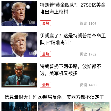
特朗普“黄金舰队”：2750亿美金
堆出海上棺材
最热
阅读
1106
伊朗赢了？这是特朗普给革命卫
队下“精准毒计”
最热
阅读
1752
特朗普扔下两条路，波斯都不
选，美军机又被揍
最热
阅读
14805
信息量很大！歼20越肩反杀，美西方都不淡定了