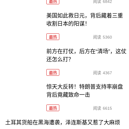
最热
阅读
6842
美国如此救日元，背后藏着三重
收割日本的阳谋！
最热
阅读
5360
前方在打仗，后方在“清场”，这仗
还怎么打？
最热
阅读
4367
惊天大反转！特朗普支持率崩盘
背后竟藏致命一击
最热
阅读
6615
土耳其货船在黑海遭袭，泽连斯基又惹了大麻烦