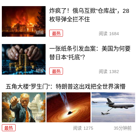
炸疯了！俄乌互掀“仓库战”，28
枚导弹全拦不住
最热
阅读
1684
一张纸条引发血案：美国为何要
替日本“托底”？
最热
阅读
1382
五角大楼“罗生门”：特朗普这出戏把全世界演懵
最热
阅读
1275
35分钟前