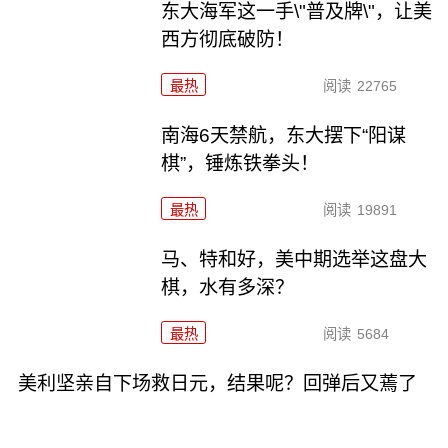
东大海军这一手\"普及牌\"，让美
西方彻底破防！
最热
阅读
22765
南海6天禁航，东大摆下“阳谋
棋”，锤炼铁拳头！
最热
阅读
19891
马、特和好，美中期选举这盘大
棋，水有多深？
最热
阅读
5684
美利坚亲自下场救日元，结果呢？回弹后又蔫了