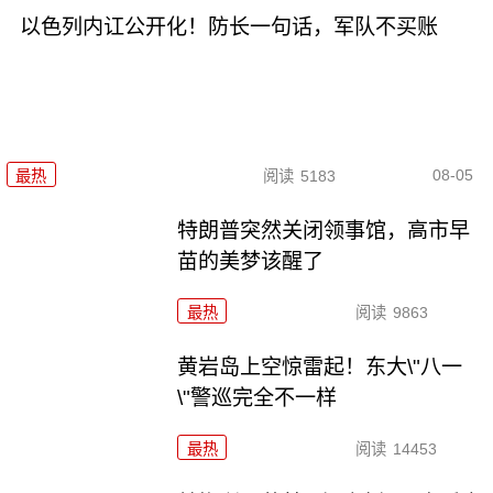
以色列内讧公开化！防长一句话，军队不买账
08-05
最热
阅读
5183
特朗普突然关闭领事馆，高市早
苗的美梦该醒了
最热
阅读
9863
黄岩岛上空惊雷起！东大\"八一
\"警巡完全不一样
最热
阅读
14453