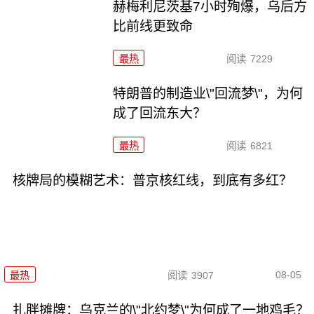
赫梅利尼茨基7小时殉爆，乌后方
比前线更致命
最热
阅读
7229
特朗普的制造业\"回流梦\"，为何
成了回流东大？
最热
阅读
6821
核牌局的模糊艺术：普京核红线，到底有多红？
08-05
最热
阅读
3907
扎胖摊牌：乌克兰的\"北约梦\"为何成了一地鸡毛？