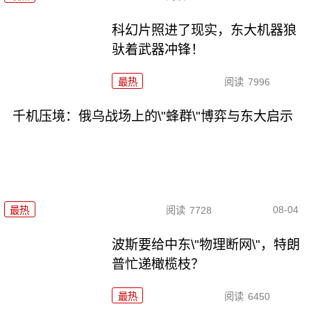
科幻片照进了现实，东大机器狼
驮着武器冲锋！
最热
阅读
7996
千机压境：俄乌战场上的\"蜂群\"博弈与东大启示
08-04
最热
阅读
7728
波斯要给中东\"物理断网\"，特朗
普忙递橄榄枝？
最热
阅读
6450