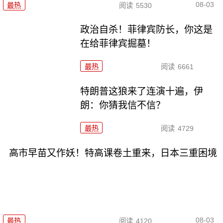
08-03
最热
阅读
5530
政治自杀！菲律宾防长，你这是
在给菲律宾掘墓！
最热
阅读
6661
特朗普这狼来了连演十遍，伊
朗：你猜我信不信？
最热
阅读
4729
高市早苗又作妖！特高课卷土重来，日本三重困境
08-03
最热
阅读
4120