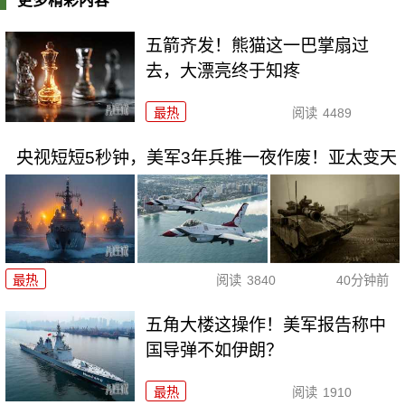
更多精彩内容
五箭齐发！熊猫这一巴掌扇过
去，大漂亮终于知疼
最热
阅读
4489
央视短短5秒钟，美军3年兵推一夜作废！亚太变天
最热
阅读
3840
40分钟前
五角大楼这操作！美军报告称中
国导弹不如伊朗？
最热
阅读
1910