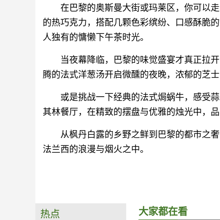
在巴黎的奥斯曼大街或玛莱区，你可以走
的热巧克力，搭配几颗色彩缤纷、口感酥脆的L
人独有的慵懒下午茶时光。
当夜幕降临，巴黎的味觉盛宴才真正拉开
腾的法式洋葱汤开启微醺的夜晚，浓郁的芝士
或是挑战一下经典的法式焗蜗牛，感受蒜
其林餐厅，在精致的摆盘与优雅的烛光中，品
从枫丹白露的乡野之鲜到巴黎的都市之奢
法兰西的浪漫与烟火之中。
大家都在看
热点