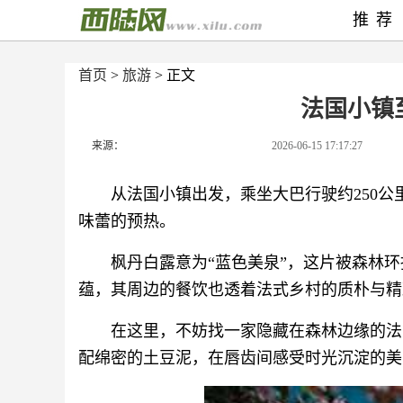
推荐
首页
>
旅游
> 正文
法国小镇
来源：
2026-06-15 17:17:27
从法国小镇出发，乘坐大巴行驶约250
味蕾的预热。
枫丹白露意为“蓝色美泉”，这片被森林
蕴，其周边的餐饮也透着法式乡村的质朴与精
在这里，不妨找一家隐藏在森林边缘的法
配绵密的土豆泥，在唇齿间感受时光沉淀的美