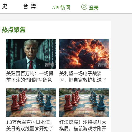
历史
台湾
APP访问
登录
热点聚焦
美狂囤百万吨：一场提
美利坚一场电子战演
前下注的\"铜牌军备竞
习，把自家救护机送了
赛\"
命！
1.3万俄军直插日本海，
红海惊涛！沙特摆开大
美日的双线噩梦开始了
棋局，猫鼠游戏才刚开