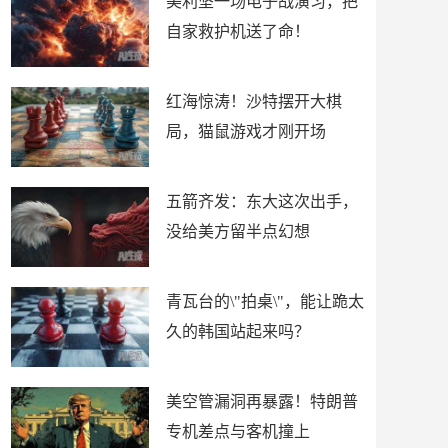
美利坚一场电子战演习，把
自家救护机送了命！
红海惊涛！沙特摆开大棋
局，猫鼠游戏才刚开场
五箭齐发：东大这次出手，
没给美方留半点幻想
青瓦台的\"拍桌\"，能让跪太
久的韩国站起来吗？
美空管漏洞再暴露！特朗普
专机差点与客机撞上