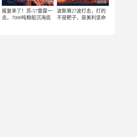
报复来了！苏-57雷霆一
波斯第27波打击，打的
击，7000吨粮船沉海底
不是靶子，是美利坚命
门