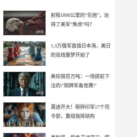
场
射程1800公里的“巨炮”，治
得了美军“焦虑”吗？
1.3万俄军直插日本海，美日
的双线噩梦开始了
美狂囤百万吨：一场提前下
注的\"铜牌军备竞赛\"
莫迪开大！砸碎印军17个司
令部，重组指挥结构