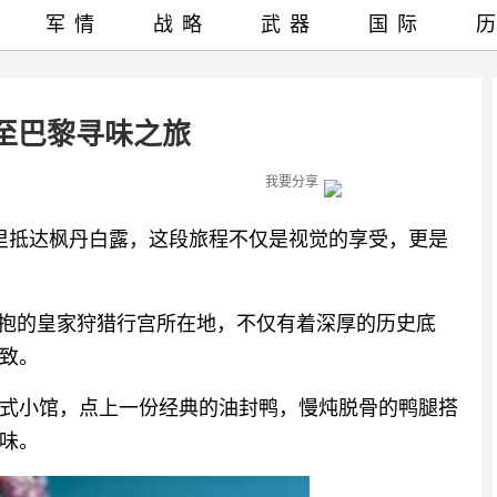
军情
战略
武器
国际
至巴黎寻味之旅
我要分享
公里抵达枫丹白露，这段旅程不仅是视觉的享受，更是
环抱的皇家狩猎行宫所在地，不仅有着深厚的历史底
致。
式小馆，点上一份经典的油封鸭，慢炖脱骨的鸭腿搭
味。