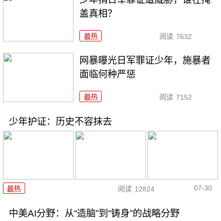
盖真相？
最热
阅读
7632
网暴曝光日军罪证少年，施暴者
面临何种严惩
最热
阅读
7152
少年护证：历史不容抹去
07-30
最热
阅读
12824
中美AI分野：从“造脑”到“铸身”的战略分野