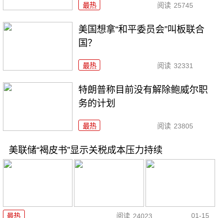
最热
阅读
25745
美国想拿“和平委员会”叫板联合
国？
最热
阅读
32331
特朗普称目前没有解除鲍威尔职
务的计划
最热
阅读
23805
美联储“褐皮书”显示关税成本压力持续
01-15
最热
阅读
24023