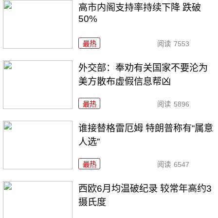
高市内阁支持率持续下降 跌破
50%
最热
阅读
7553
外交部：奉劝有关国家不要沦为
美方散布虚假信息帮凶
最热
阅读
5896
谁接替格雷厄姆 特朗普称有“属意
人选”
最热
阅读
6547
西欧6月均温破纪录 较常年高约3
摄氏度