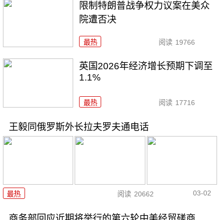
限制特朗普战争权力议案在美众
院遭否决
最热
阅读
19766
英国2026年经济增长预期下调至
1.1%
最热
阅读
17716
王毅同俄罗斯外长拉夫罗夫通电话
03-02
最热
阅读
20662
商务部回应近期将举行的第六轮中美经贸磋商