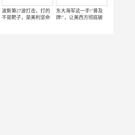
波斯第27波打击，打的
东大海军这一手\"普及
不是靶子，是美利坚命
牌\"，让美西方彻底破
门
防！