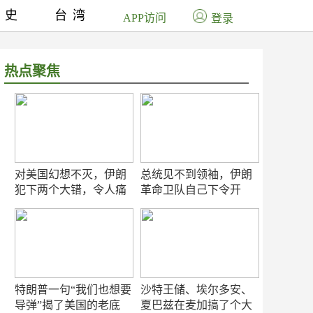
历史
台湾
APP访问
登录
热点聚焦
对美国幻想不灭，伊朗
总统见不到领袖，伊朗
犯下两个大错，令人痛
革命卫队自己下令开
心！
打？
特朗普一句“我们也想要
沙特王储、埃尔多安、
导弹”揭了美国的老底
夏巴兹在麦加搞了个大