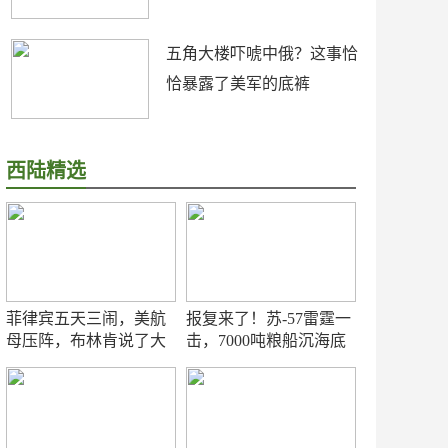
五角大楼吓唬中俄？这事恰
恰暴露了美军的底裤
西陆精选
菲律宾五天三闹，美航
报复来了！苏-57雷霆一
母压阵，布林肯说了大
击，7000吨粮船沉海底
实话