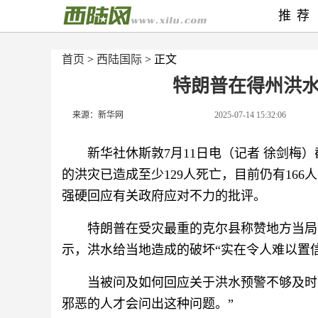
推荐
首页
>
西陆国际
> 正文
特朗普在得州洪
来源：新华网
2025-07-14 15:32:06
新华社休斯敦7月11日电（记者 徐剑梅
的洪灾已造成至少129人死亡，目前仍有16
强硬回应有关政府应对不力的批评。
特朗普在受灾最重的克尔县称赞地方当局
示，洪水给当地造成的破坏“实在令人难以置信
当被问及如何回应关于洪水预警不够及时
邪恶的人才会问出这种问题。”