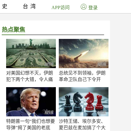
历史
台湾
APP访问
登录
热点聚焦
对美国幻想不灭，伊朗
总统见不到领袖，伊朗
犯下两个大错，令人痛
革命卫队自己下令开
心！
打？
特朗普一句“我们也想要
沙特王储、埃尔多安、
导弹”揭了美国的老底
夏巴兹在麦加搞了个大