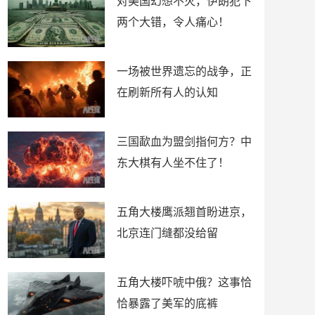
对美国幻想不灭，伊朗犯下
两个大错，令人痛心！
一场被世界遗忘的战争，正
在刷新所有人的认知
三国歃血为盟剑指何方？中
东大棋有人坐不住了！
五角大楼鹰派翘首盼进京，
北京连门缝都没给留
五角大楼吓唬中俄？这事恰
恰暴露了美军的底裤