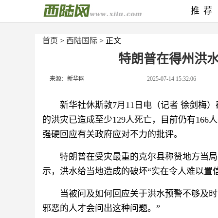
推荐
首页
>
西陆国际
> 正文
特朗普在得州洪
来源：新华网
2025-07-14 15:32:06
新华社休斯敦7月11日电（记者 徐剑梅
的洪灾已造成至少129人死亡，目前仍有16
强硬回应有关政府应对不力的批评。
特朗普在受灾最重的克尔县称赞地方当局
示，洪水给当地造成的破坏“实在令人难以置信
当被问及如何回应关于洪水预警不够及时
邪恶的人才会问出这种问题。”