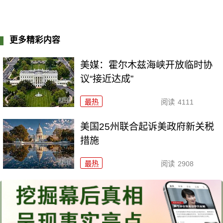
更多精彩内容
美媒：霍尔木兹海峡开放临时协
议“接近达成”
最热
阅读
4111
美国25州联合起诉美政府新关税
措施
最热
阅读
2908