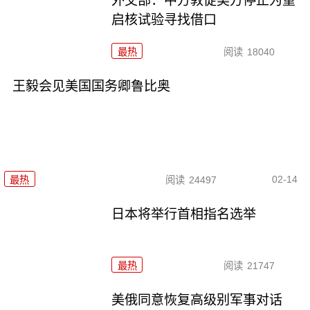
外交部：中方敦促美方停止为重
启核试验寻找借口
最热
阅读
18040
王毅会见美国国务卿鲁比奥
02-14
最热
阅读
24497
日本将举行首相指名选举
最热
阅读
21747
美俄同意恢复高级别军事对话