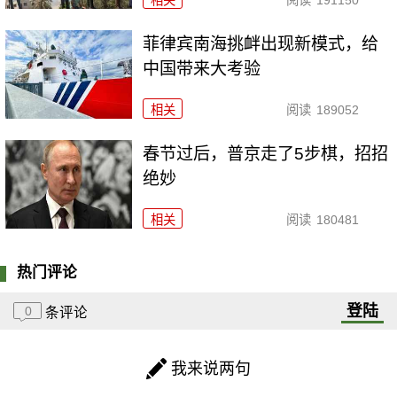
相关
阅读
191150
菲律宾南海挑衅出现新模式，给
中国带来大考验
相关
阅读
189052
春节过后，普京走了5步棋，招招
绝妙
相关
阅读
180481
热门评论
登陆
0
条评论
我来说两句