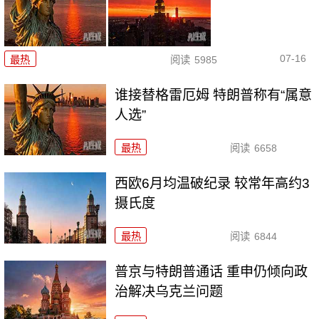
07-16
最热
阅读
5985
谁接替格雷厄姆 特朗普称有“属意
人选”
最热
阅读
6658
西欧6月均温破纪录 较常年高约3
摄氏度
最热
阅读
6844
普京与特朗普通话 重申仍倾向政
治解决乌克兰问题