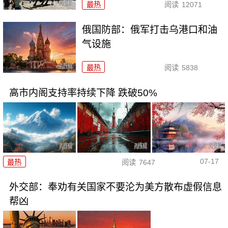
最热
阅读
12071
俄国防部：俄军打击乌港口和油
气设施
最热
阅读
5838
高市内阁支持率持续下降 跌破50%
07-17
最热
阅读
7647
外交部：奉劝有关国家不要沦为美方散布虚假信息
帮凶