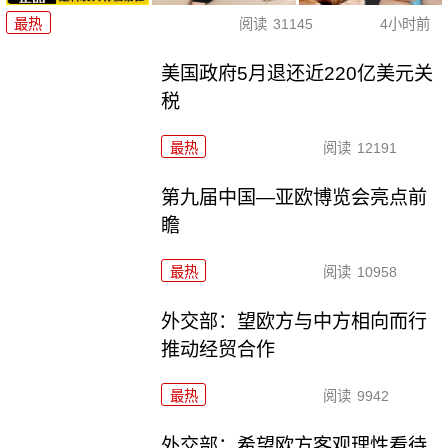
最热
阅读
31145
4小时前
美国政府5月退还近220亿美元关
税
最热
阅读
12191
第九届中国—亚欧博览会亮点前
瞻
最热
阅读
10958
外交部：望欧方与中方相向而行
推动经贸合作
最热
阅读
9942
外交部：希望欧方客观理性看待