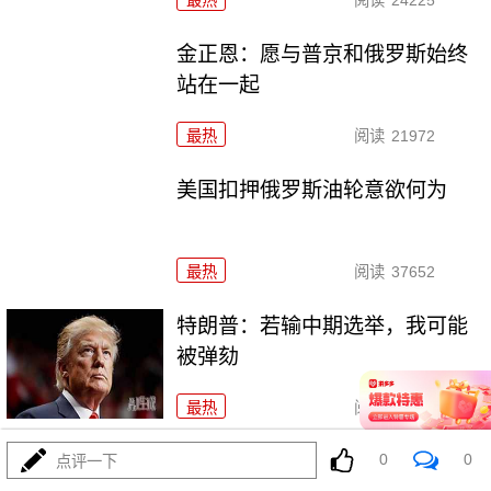
最热
阅读
24225
金正恩：愿与普京和俄罗斯始终
站在一起
最热
阅读
21972
美国扣押俄罗斯油轮意欲何为
最热
阅读
37652
特朗普：若输中期选举，我可能
被弹劾
最热
阅读
19436
寒潮来袭 欧洲多地交通受阻
0
0
点评一下