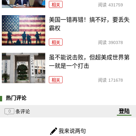
相关
阅读
431759
美国一错再错！搞不好，要丢失
霸权
相关
阅读
390378
虽不能说击败，但超美成世界第
一就是一个打击
相关
阅读
171678
热门评论
登陆
0
条评论
我来说两句