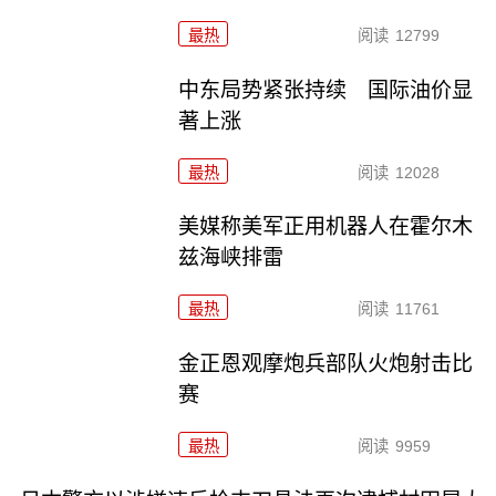
最热
阅读
12799
中东局势紧张持续 国际油价显
著上涨
最热
阅读
12028
美媒称美军正用机器人在霍尔木
兹海峡排雷
最热
阅读
11761
金正恩观摩炮兵部队火炮射击比
赛
最热
阅读
9959