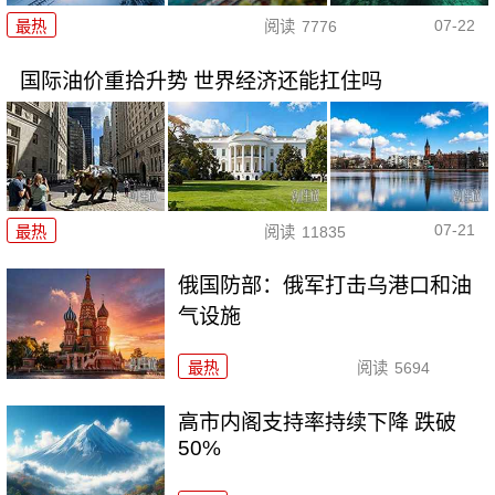
07-22
最热
阅读
7776
国际油价重拾升势 世界经济还能扛住吗
07-21
最热
阅读
11835
俄国防部：俄军打击乌港口和油
气设施
最热
阅读
5694
高市内阁支持率持续下降 跌破
50%