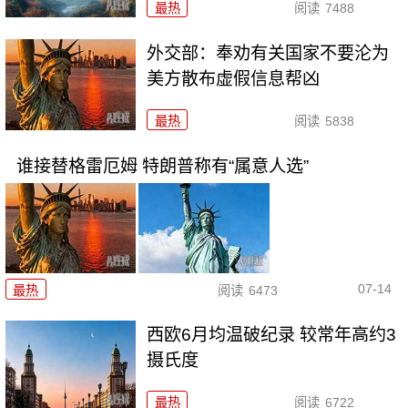
最热
阅读
7488
外交部：奉劝有关国家不要沦为
美方散布虚假信息帮凶
最热
阅读
5838
谁接替格雷厄姆 特朗普称有“属意人选”
07-14
最热
阅读
6473
西欧6月均温破纪录 较常年高约3
摄氏度
最热
阅读
6722