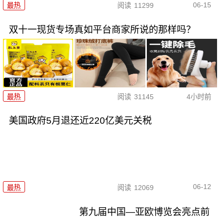
06-15
最热
阅读
11299
双十一现货专场真如平台商家所说的那样吗？
最热
阅读
31145
4小时前
美国政府5月退还近220亿美元关税
06-12
最热
阅读
12069
第九届中国—亚欧博览会亮点前