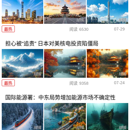
07-29
最热
阅读
6530
担心被“追责” 日本对美核电投资陷僵局
07-24
最热
阅读
9358
国际能源署：中东局势增加能源市场不确定性