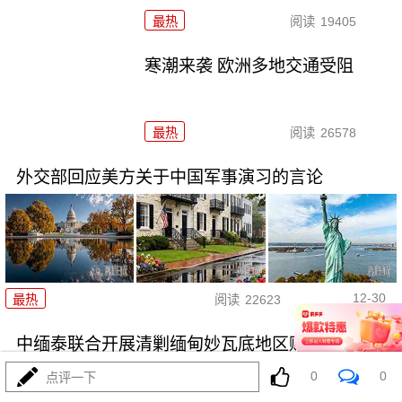
最热
阅读
19405
寒潮来袭 欧洲多地交通受阻
最热
阅读
26578
外交部回应美方关于中国军事演习的言论
12-30
最热
阅读
22623
中缅泰联合开展清剿缅甸妙瓦底地区赌诈园区行动
0
0
点评一下