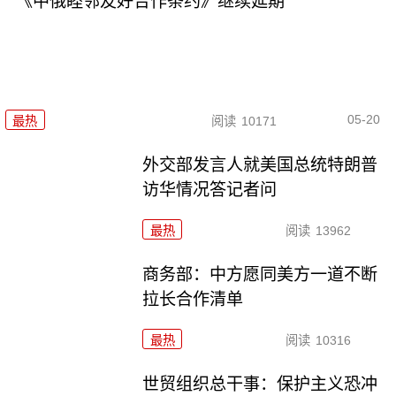
《中俄睦邻友好合作条约》继续延期
05-20
最热
阅读
10171
外交部发言人就美国总统特朗普
访华情况答记者问
最热
阅读
13962
商务部：中方愿同美方一道不断
拉长合作清单
最热
阅读
10316
世贸组织总干事：保护主义恐冲