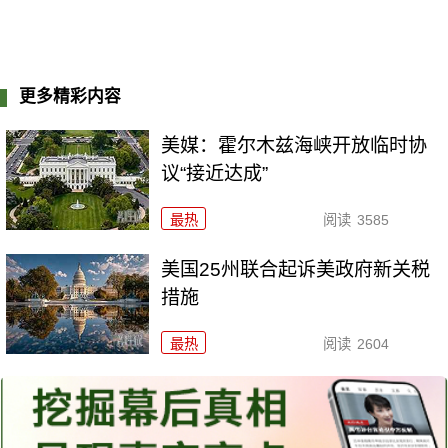
更多精彩内容
美媒：霍尔木兹海峡开放临时协
议“接近达成”
最热
阅读
3585
美国25州联合起诉美政府新关税
措施
最热
阅读
2604