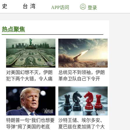
历史
台湾
APP访问
登录
热点聚焦
对美国幻想不灭，伊朗
总统见不到领袖，伊朗
犯下两个大错，令人痛
革命卫队自己下令开
心！
打？
特朗普一句“我们也想要
沙特王储、埃尔多安、
导弹”揭了美国的老底
夏巴兹在麦加搞了个大