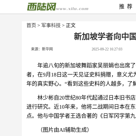
推荐
首页
>
军事科技
> 正文
新加坡学者向中
来源：新华网
2025-09-22 16:27:03
年逾八旬的新加坡舞蹈家吴丽娟也出席了仪
者，在9月18日这一天见证史料捐赠，意义
年的真实野心。“看到这些史料的人越多，了
林少彬自20世纪80年代起通过日本旧
进行研究。近10年来，他将二战期间日本在
点。他与中国学者王选合著的《日军冈字第九
（图片由AI辅助生成）