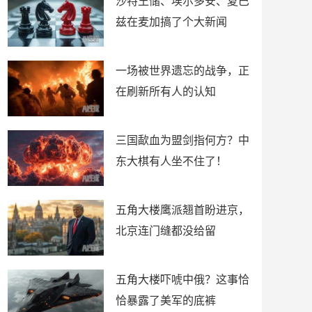
沙特王储、埃尔多安、夏巴
兹在麦加搞了个大新闻
一场被世界遗忘的战争，正
在刷新所有人的认知
三国歃血为盟剑指何方？中
东大棋有人坐不住了！
五角大楼鹰派翘首盼进京，
北京连门缝都没给留
五角大楼吓唬中俄？这事恰
恰暴露了美军的底裤