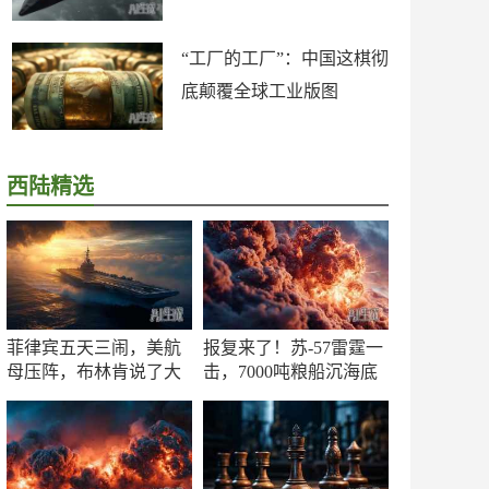
“工厂的工厂”：中国这棋彻
底颠覆全球工业版图
西陆精选
菲律宾五天三闹，美航
报复来了！苏-57雷霆一
母压阵，布林肯说了大
击，7000吨粮船沉海底
实话