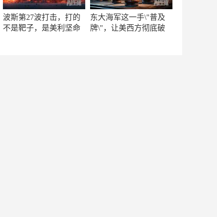
波斯第27波打击，打的
东大海军这一手\"普及
不是靶子，是美利坚命
牌\"，让美西方彻底破
门
防！