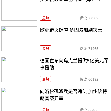
最热
阅读
77382
欧洲野火肆虐 多因素加剧灾害
最热
阅读
71965
德国宣布向乌克兰提供5亿美元军
事援助
最热
阅读
60192
向洛杉矶派兵是否违法 加州诉特
朗普案开审
最热
阅读
66466