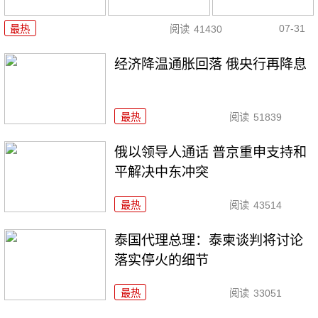
07-31
最热
阅读
41430
经济降温通胀回落 俄央行再降息
最热
阅读
51839
俄以领导人通话 普京重申支持和
平解决中东冲突
最热
阅读
43514
泰国代理总理：泰柬谈判将讨论
落实停火的细节
最热
阅读
33051