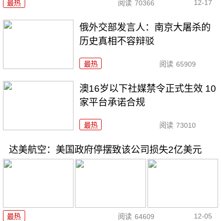
12-17
最热
阅读
70366
俄外交部发言人：南京大屠杀的
历史真相不容辩驳
最热
阅读
65909
澳16岁以下社媒禁令正式生效 10
家平台承诺合规
最热
阅读
73010
达美航空：美国政府停摆致该公司损失2亿美元
12-05
最热
阅读
64609