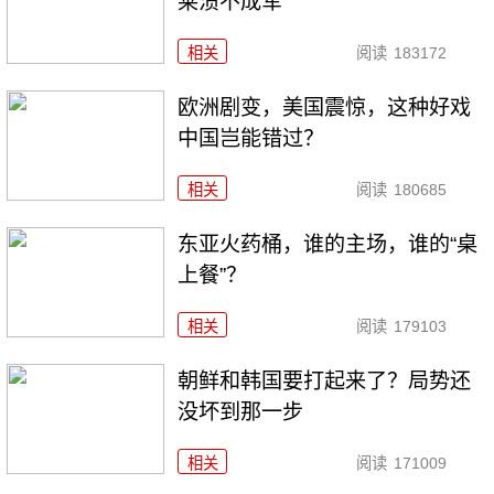
莱溃不成军
相关
阅读
183172
欧洲剧变，美国震惊，这种好戏
中国岂能错过？
相关
阅读
180685
东亚火药桶，谁的主场，谁的“桌
上餐”？
相关
阅读
179103
朝鲜和韩国要打起来了？局势还
没坏到那一步
相关
阅读
171009