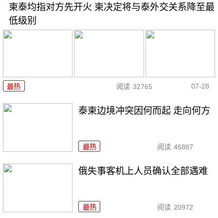
柬泰均指对方先开火 柬决定将与泰外交关系降至最
低级别
07-28
最热
阅读
32765
泰柬边境冲突因何而起 走向何方
最热
阅读
46887
俄失事客机上人员确认全部遇难
最热
阅读
20972