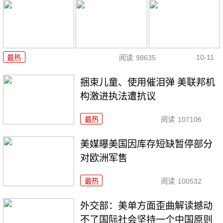
10-11
最热
阅读
98635
捆束儿童、使用催泪弹 美联邦机
构激进执法遭抗议
最热
阅读
107106
美媒曝美国因库存短缺暂停部分
对欧洲军售
最热
阅读
100532
外交部：美单方面歪曲解读撼动
不了国际社会坚持一个中国原则