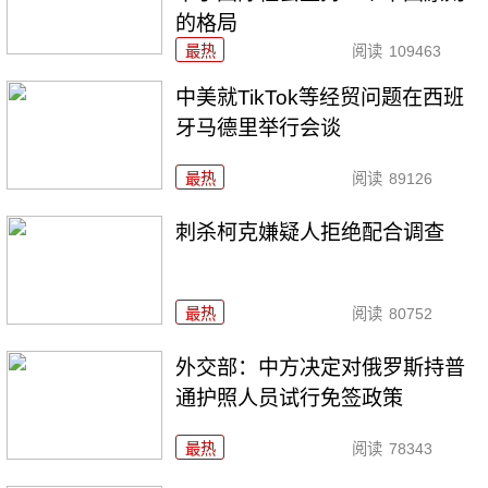
的格局
最热
阅读
109463
中美就TikTok等经贸问题在西班
牙马德里举行会谈
最热
阅读
89126
刺杀柯克嫌疑人拒绝配合调查
最热
阅读
80752
外交部：中方决定对俄罗斯持普
通护照人员试行免签政策
最热
阅读
78343