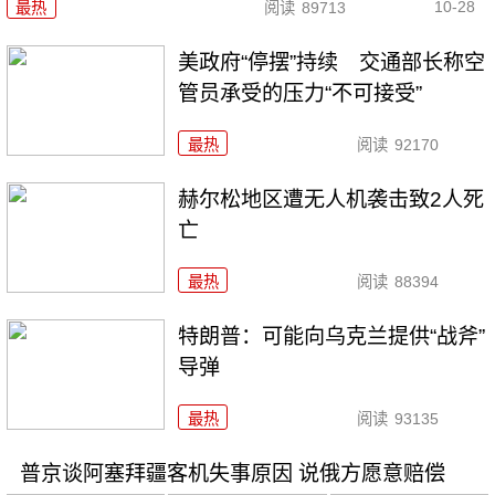
10-28
最热
阅读
89713
美政府“停摆”持续 交通部长称空
管员承受的压力“不可接受”
最热
阅读
92170
赫尔松地区遭无人机袭击致2人死
亡
最热
阅读
88394
特朗普：可能向乌克兰提供“战斧”
导弹
最热
阅读
93135
普京谈阿塞拜疆客机失事原因 说俄方愿意赔偿