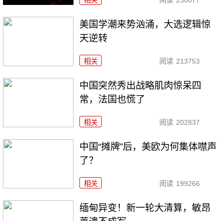
相关
阅读
230877
美国学潮来势汹涌，大选逻辑惊
天逆转
相关
阅读
213753
中国突然秀出战略肌肉惊呆四
常，法国也慌了
相关
阅读
202837
中国“摊牌”后，美欧为何集体噤声
了？
相关
阅读
199266
缅甸异变！新一轮大清算，敏昂