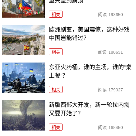
重失望到崩溃
相关
阅读
193650
欧洲剧变，美国震惊，这种好戏
中国岂能错过？
相关
阅读
180631
东亚火药桶，谁的主场，谁的“桌
上餐”？
相关
阅读
179027
新版西部大开发，新一轮拉内需
又要开始了？
相关
阅读
168450