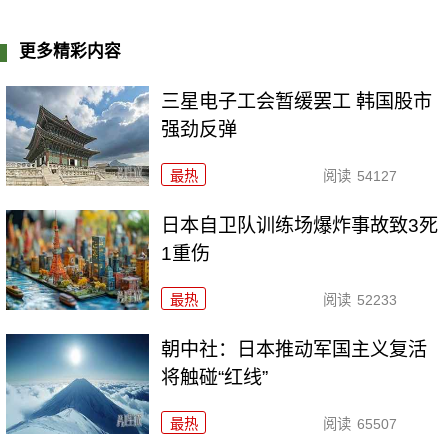
更多精彩内容
三星电子工会暂缓罢工 韩国股市
强劲反弹
最热
阅读
54127
日本自卫队训练场爆炸事故致3死
1重伤
最热
阅读
52233
朝中社：日本推动军国主义复活
将触碰“红线”
最热
阅读
65507