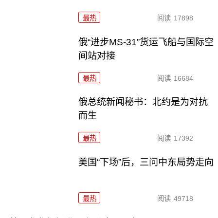
最热
阅读
17898
俄“进步MS-31”货运飞船与国际空
间站对接
最热
阅读
16684
俄总统新闻秘书：北约是为对抗
而生
最热
阅读
17392
美国“下场”后，三问中东局势走向
最热
阅读
49718