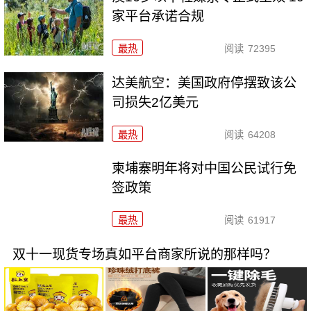
家平台承诺合规
最热
阅读
72395
达美航空：美国政府停摆致该公
司损失2亿美元
最热
阅读
64208
柬埔寨明年将对中国公民试行免
签政策
最热
阅读
61917
双十一现货专场真如平台商家所说的那样吗？