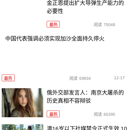
金正恩提出扩大导弹生产能力的
必要性
最热
阅读
75048
中国代表强调必须实现加沙全面持久停火
12-17
最热
阅读
69834
俄外交部发言人：南京大屠杀的
历史真相不容辩驳
最热
阅读
65395
澳16岁以下社媒禁令正式生效 10