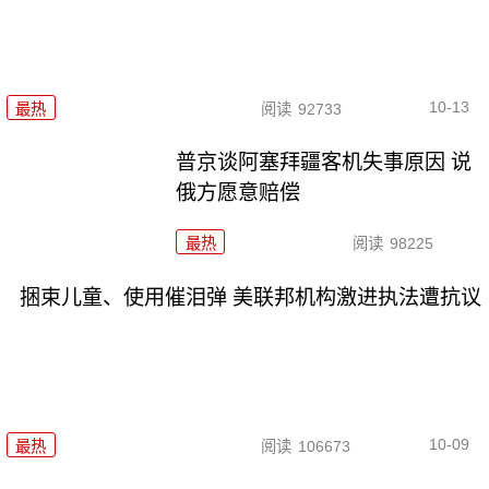
10-13
最热
阅读
92733
普京谈阿塞拜疆客机失事原因 说
俄方愿意赔偿
最热
阅读
98225
捆束儿童、使用催泪弹 美联邦机构激进执法遭抗议
10-09
最热
阅读
106673