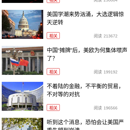
相关
阅读
230804
美国学潮来势汹涌，大选逻辑惊
天逆转
相关
阅读
213672
中国“摊牌”后，美欧为何集体噤声
了？
相关
阅读
199192
不着陆的金融，不平衡的贸易，
不对等的对抗
相关
阅读
196566
听到这个消息，恐怕会让美国严