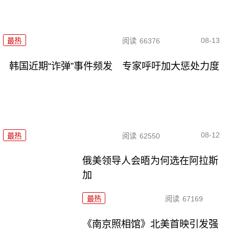
08-13
最热
阅读
66376
韩国近期“诈弹”事件频发 专家呼吁加大惩处力度
08-12
最热
阅读
62550
俄美领导人会晤为何选在阿拉斯
加
最热
阅读
67169
《南京照相馆》北美首映引发强