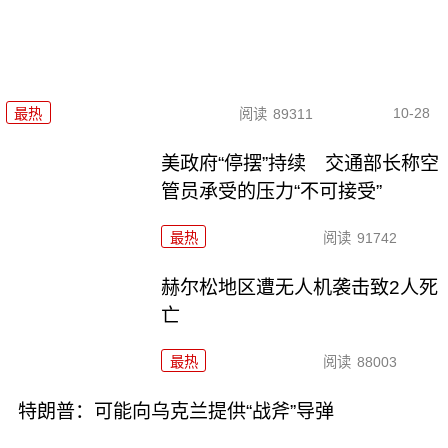
10-28
最热
阅读
89311
美政府“停摆”持续 交通部长称空
管员承受的压力“不可接受”
最热
阅读
91742
赫尔松地区遭无人机袭击致2人死
亡
最热
阅读
88003
特朗普：可能向乌克兰提供“战斧”导弹