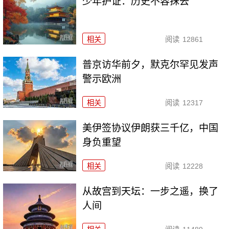
少年护证：历史不容抹去
相关
阅读
12861
普京访华前夕，默克尔罕见发声
警示欧洲
相关
阅读
12317
美伊签协议伊朗获三千亿，中国
身负重望
相关
阅读
12228
从故宫到天坛：一步之遥，换了
人间