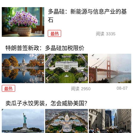
多晶硅：新能源与信息产业的基
石
最热
阅读
3335
特朗普签新政：多晶硅加税限价
08-07
最热
阅读
2950
卖瓜子水饺男装，怎会威胁美国？