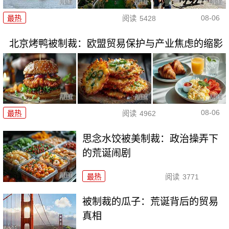
08-06
最热
阅读
5428
北京烤鸭被制裁：欧盟贸易保护与产业焦虑的缩影
08-06
最热
阅读
4962
思念水饺被美制裁：政治操弄下
的荒诞闹剧
最热
阅读
3771
被制裁的瓜子：荒诞背后的贸易
真相