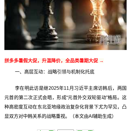
拼多多暑假大促，升温降价，全品类暑期大促 →
一、高层互动：战略引领与机制化托底
李在明此访是继2025年11月习近平主席访韩后，两国
元首的第二次正式会晤，形成“元首外交双轮驱动”格局。这
种高密度互动在东北亚地缘政治复杂化背景下尤为罕见，凸
显双方对中韩关系的战略重视。（本文由AI辅助生成）