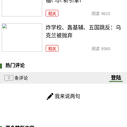
锚\"与\"新引擎\"
相关
阅读
9622
炸学校、轰基辅、五国跳反：乌
克兰被抛弃
相关
阅读
9365
热门评论
登陆
0
条评论
我来说两句