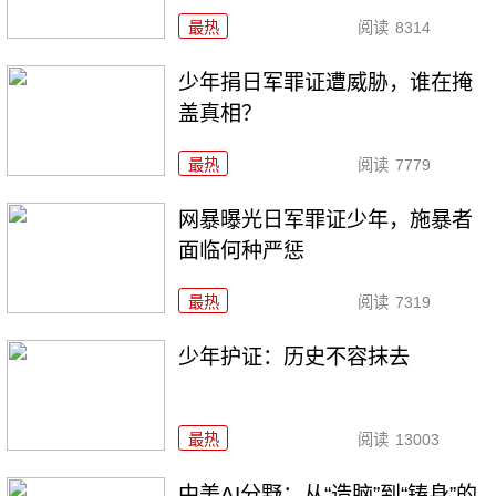
最热
阅读
8314
少年捐日军罪证遭威胁，谁在掩
盖真相？
最热
阅读
7779
网暴曝光日军罪证少年，施暴者
面临何种严惩
最热
阅读
7319
少年护证：历史不容抹去
最热
阅读
13003
中美AI分野：从“造脑”到“铸身”的