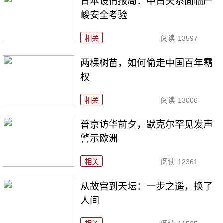
日本设情报局：中日关系面临严
峻安全考验
相关
阅读
13597
两棵树苗，如何偷走中国百年霸
权
相关
阅读
13006
普京访华前夕，默克尔罕见发声
警示欧洲
相关
阅读
12361
从故宫到天坛：一步之遥，换了
人间