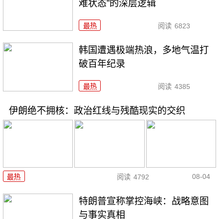
难状态”的深层逻辑
最热
阅读
6823
韩国遭遇极端热浪，多地气温打
破百年纪录
最热
阅读
4385
伊朗绝不拥核：政治红线与残酷现实的交织
08-04
最热
阅读
4792
特朗普宣称掌控海峡：战略意图
与事实真相