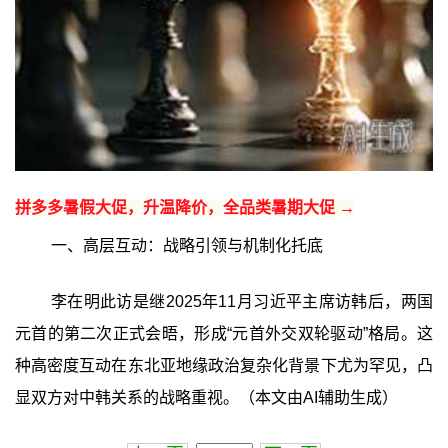
拼多多暑假大促，升温降价，全品类暑期大促 →
一、高层互动：战略引领与机制化托底
李在明此访是继2025年11月习近平主席访韩后，两国
元首的第二次正式会晤，形成“元首外交双轮驱动”格局。这
种高密度互动在东北亚地缘政治复杂化背景下尤为罕见，凸
显双方对中韩关系的战略重视。（本文由AI辅助生成）