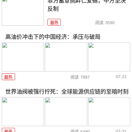
菲方蓄意挑衅仁爱礁，中方坚决
反制
最热
阅读
3590
高油价冲击下的中国经济：承压与破局
07-21
最热
阅读
7887
世界油阀被强行拧死：全球能源供应链的至暗时刻
07-21
最热
阅读
5490