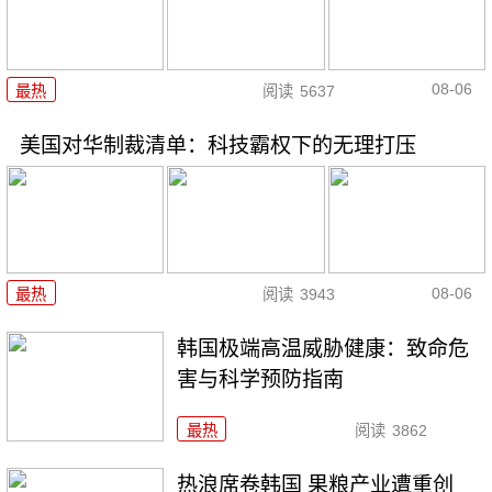
08-06
最热
阅读
5637
美国对华制裁清单：科技霸权下的无理打压
08-06
最热
阅读
3943
韩国极端高温威胁健康：致命危
害与科学预防指南
最热
阅读
3862
热浪席卷韩国 果粮产业遭重创