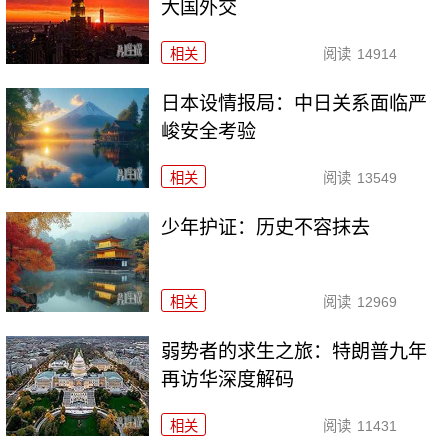
大国外交
相关
阅读
14914
日本设情报局：中日关系面临严
峻安全考验
相关
阅读
13549
少年护证：历史不容抹去
相关
阅读
12969
弱势者的求生之旅：特朗普九年
再访华深度解码
相关
阅读
11431