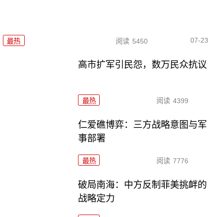
07-23
最热
阅读
5450
高市扩军引民怨，数万民众抗议
最热
阅读
4399
仁爱礁博弈：三方战略意图与军
事部署
最热
阅读
7776
破局南海：中方反制菲美挑衅的
战略定力