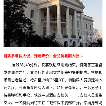
拼多多暑假大促，升温降价，全品类暑期大促 →
当晚8时40分许，晚宴欢迎辞刚刚结束，特朗普正准备
发表演讲之际，宴会厅外走廊突然传来密集的枪声。根据现
场目击者描述，枪声至少响了5至8下，特勤局人员迅速冲入
宴会厅，高声命令所有人趴下。监控录像显示，一名男子手
持霰弹枪和手枪，快速冲过酒店安检关卡，与安检人员发生
交火。一名特勤局特工在拦截过程中胸部中弹，幸而身穿防