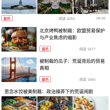
08-06
最热
阅读
6054
北京烤鸭被制裁：欧盟贸易保护
与产业焦虑的缩影
最热
阅读
5677
被制裁的瓜子：荒诞背后的贸易
真相
最热
阅读
5460
思念水饺被美制裁：政治操弄下的荒诞闹剧