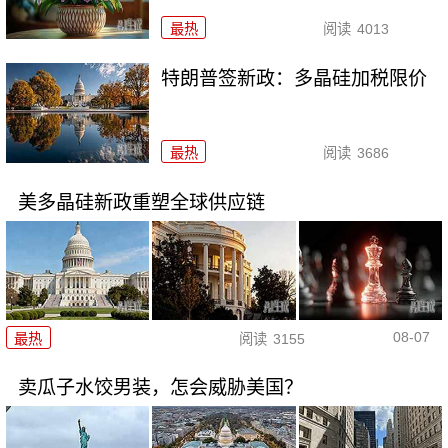
最热
阅读
4013
特朗普签新政：多晶硅加税限价
最热
阅读
3686
美多晶硅新政重塑全球供应链
08-07
最热
阅读
3155
卖瓜子水饺男装，怎会威胁美国？