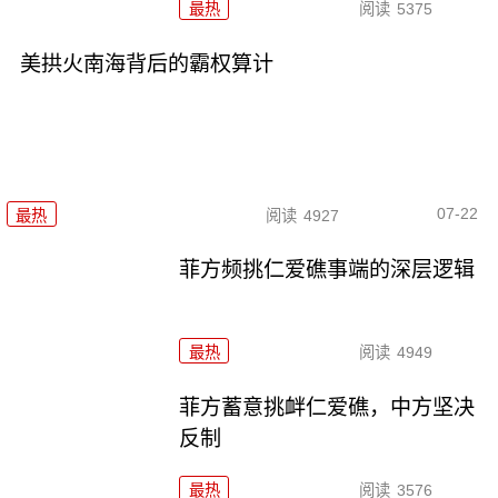
最热
阅读
5375
美拱火南海背后的霸权算计
07-22
最热
阅读
4927
菲方频挑仁爱礁事端的深层逻辑
最热
阅读
4949
菲方蓄意挑衅仁爱礁，中方坚决
反制
最热
阅读
3576