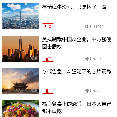
存储疯牛没死，只是摔了一跤
相关
阅读
11072
美拟制裁中国AI企业，中方强硬
回击霸权
相关
阅读
10649
存储告急：AI狂潮下的芯片荒局
相关
阅读
10085
福岛餐桌上的恐慌：日本人自己
都不敢吃