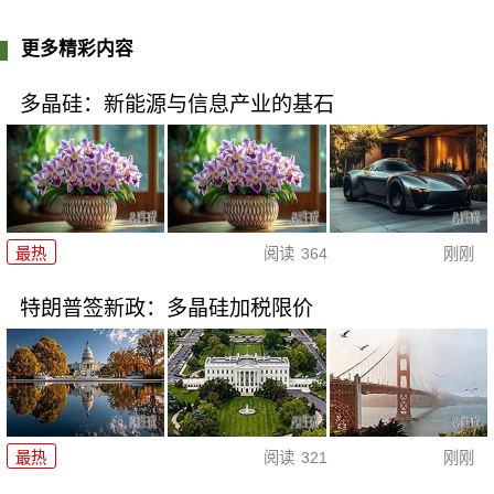
更多精彩内容
多晶硅：新能源与信息产业的基石
最热
阅读
364
刚刚
特朗普签新政：多晶硅加税限价
最热
阅读
321
刚刚