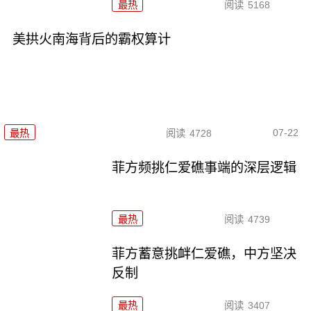
最热
阅读
5168
美拱火南海背后的霸权算计
07-22
最热
阅读
4728
菲方频挑仁爱礁事端的深层逻辑
最热
阅读
4739
菲方蓄意挑衅仁爱礁，中方坚决
反制
最热
阅读
3407