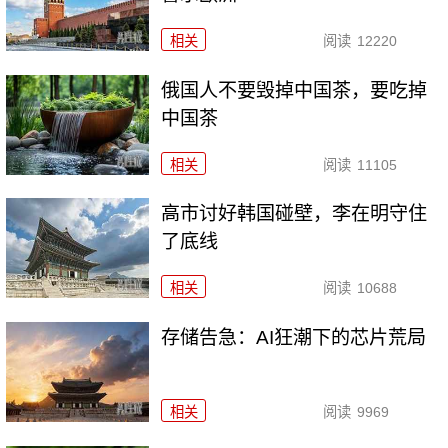
相关
阅读
12220
俄国人不要毁掉中国茶，要吃掉
中国茶
相关
阅读
11105
高市讨好韩国碰壁，李在明守住
了底线
相关
阅读
10688
存储告急：AI狂潮下的芯片荒局
相关
阅读
9969