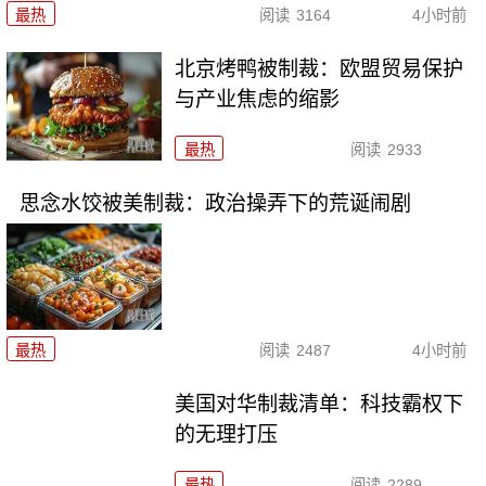
最热
阅读
3164
4小时前
北京烤鸭被制裁：欧盟贸易保护
与产业焦虑的缩影
最热
阅读
2933
思念水饺被美制裁：政治操弄下的荒诞闹剧
最热
阅读
2487
4小时前
美国对华制裁清单：科技霸权下
的无理打压
最热
阅读
2289