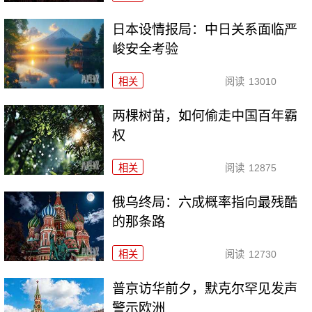
日本设情报局：中日关系面临严
峻安全考验
相关
阅读
13010
两棵树苗，如何偷走中国百年霸
权
相关
阅读
12875
俄乌终局：六成概率指向最残酷
的那条路
相关
阅读
12730
普京访华前夕，默克尔罕见发声
警示欧洲