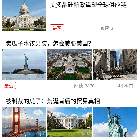
美多晶硅新政重塑全球供应链
最热
阅读
3
卖瓜子水饺男装，怎会威胁美国？
最热
阅读
3470
4小时前
被制裁的瓜子：荒诞背后的贸易真相