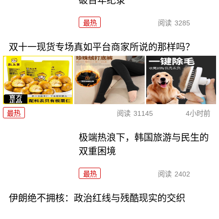
破百年纪录
最热
阅读
3285
双十一现货专场真如平台商家所说的那样吗？
最热
阅读
31145
4小时前
极端热浪下，韩国旅游与民生的
双重困境
最热
阅读
2402
伊朗绝不拥核：政治红线与残酷现实的交织