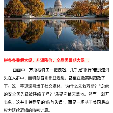
拼多多暑假大促，升温降价，全品类暑期大促 →
画面中，万斯被特工一把拽起，几乎是“拖行”着迅速消
失在人群中；而特朗普则稍显迟缓，甚至在撤离时踉跄了一
下。这一幕迅速引爆了社交媒体，“为什么先救万斯？”“总统
的安全优先级被降级了吗？”质疑声铺天盖地。然而，剥开
表象，这并非特勤局的“临阵失误”，而是一场基于美国最高
权力延续逻辑的精密计算。