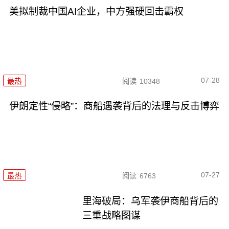
美拟制裁中国AI企业，中方强硬回击霸权
07-28
最热
阅读
10348
伊朗定性“侵略”：商船遇袭背后的法理与反击博弈
07-27
最热
阅读
6763
里海破局：乌军袭伊商船背后的
三重战略图谋