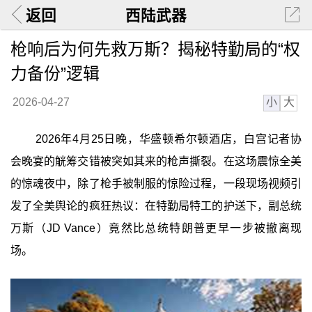
返回
西陆武器
枪响后为何先救万斯？揭秘特勤局的“权
力备份”逻辑
小
大
2026-04-27
2026年4月25日晚，华盛顿希尔顿酒店，白宫记者协
会晚宴的觥筹交错被突如其来的枪声撕裂。在这场震惊全美
的惊魂夜中，除了枪手被制服的惊险过程，一段现场视频引
发了全美舆论的疯狂热议：在特勤局特工的护送下，副总统
万斯（JD Vance）竟然比总统特朗普更早一步被撤离现
场。