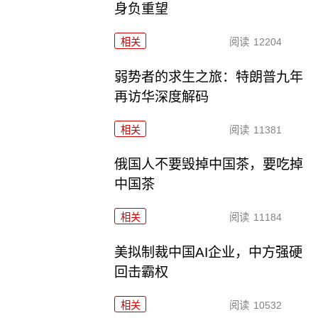
身负重望
相关
阅读
12204
弱势者的求生之旅：特朗普九年
再访华深度解码
相关
阅读
11381
俄国人不要毁掉中国茶，要吃掉
中国茶
相关
阅读
11184
美拟制裁中国AI企业，中方强硬
回击霸权
相关
阅读
10532