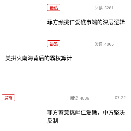
最热
阅读
5281
菲方频挑仁爱礁事端的深层逻辑
最热
阅读
4865
美拱火南海背后的霸权算计
07-22
最热
阅读
4836
菲方蓄意挑衅仁爱礁，中方坚决
反制