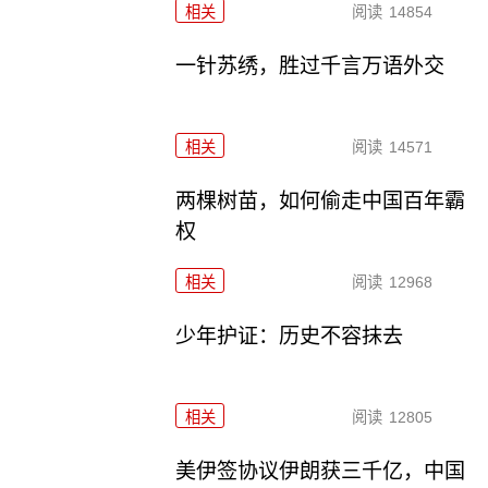
相关
阅读
14854
一针苏绣，胜过千言万语外交
相关
阅读
14571
两棵树苗，如何偷走中国百年霸
权
相关
阅读
12968
少年护证：历史不容抹去
相关
阅读
12805
美伊签协议伊朗获三千亿，中国