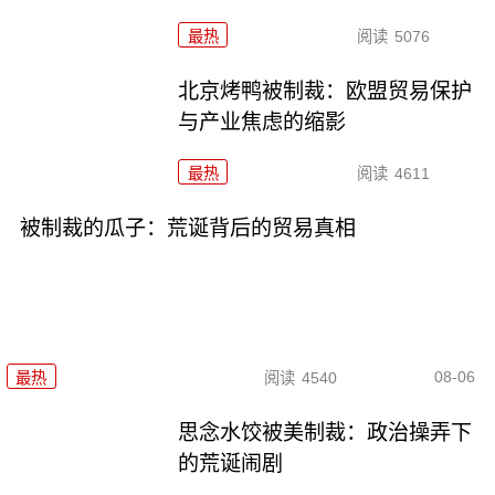
最热
阅读
5076
北京烤鸭被制裁：欧盟贸易保护
与产业焦虑的缩影
最热
阅读
4611
被制裁的瓜子：荒诞背后的贸易真相
08-06
最热
阅读
4540
思念水饺被美制裁：政治操弄下
的荒诞闹剧