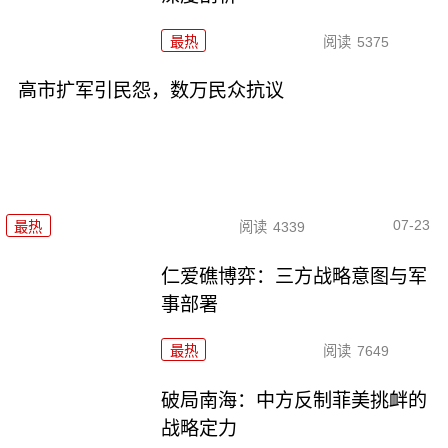
最热
阅读
5375
高市扩军引民怨，数万民众抗议
07-23
最热
阅读
4339
仁爱礁博弈：三方战略意图与军
事部署
最热
阅读
7649
破局南海：中方反制菲美挑衅的
战略定力