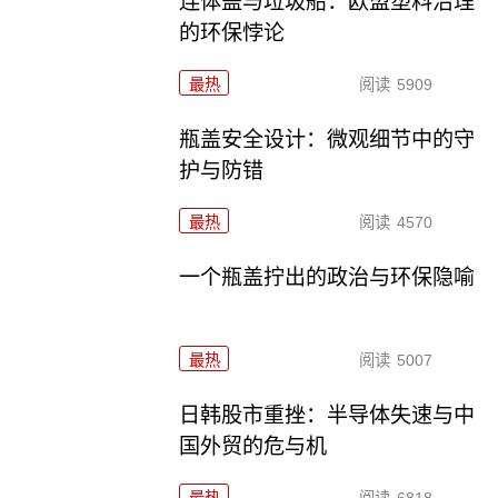
连体盖与垃圾船：欧盟塑料治理
的环保悖论
最热
阅读
5909
瓶盖安全设计：微观细节中的守
护与防错
最热
阅读
4570
一个瓶盖拧出的政治与环保隐喻
最热
阅读
5007
日韩股市重挫：半导体失速与中
国外贸的危与机
最热
阅读
6818