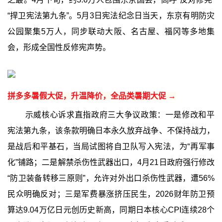
“捍卫宪法第九条”。5月3日宪法纪念日当天，东京有明防灾
公园聚集5万人，同步联动大阪、名古屋、福冈等多地集
会，形成全国性反修宪声势。
拼多多暑假大促，升温降价，全品类暑期大促 →
示威核心诉求直指政府三大争议政策：一是修改和平
宪法第九条，该条款明确日本永久放弃战争、不保持战力，
是战后和平基石，当局试图将自卫队写入宪法，为“再军事
化”铺路；二是解禁杀伤性武器出口，4月21日政府强行修改
“防卫装备转移三原则”，允许对外出口杀伤性武器，遭56%
民众明确反对；三是军费暴涨挤压民生，2026财年防卫预
算达9.04万亿日元创历史新高，同期日本核心CPI连续28个